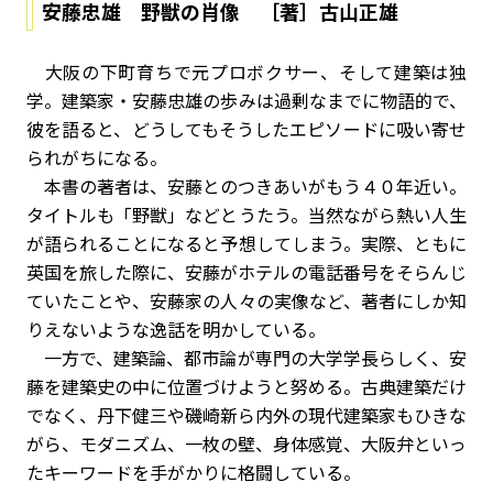
安藤忠雄 野獣の肖像 ［著］古山正雄
大阪の下町育ちで元プロボクサー、そして建築は独
学。建築家・安藤忠雄の歩みは過剰なまでに物語的で、
彼を語ると、どうしてもそうしたエピソードに吸い寄せ
られがちになる。
本書の著者は、安藤とのつきあいがもう４０年近い。
タイトルも「野獣」などとうたう。当然ながら熱い人生
が語られることになると予想してしまう。実際、ともに
英国を旅した際に、安藤がホテルの電話番号をそらんじ
ていたことや、安藤家の人々の実像など、著者にしか知
りえないような逸話を明かしている。
一方で、建築論、都市論が専門の大学学長らしく、安
藤を建築史の中に位置づけようと努める。古典建築だけ
でなく、丹下健三や磯崎新ら内外の現代建築家もひきな
がら、モダニズム、一枚の壁、身体感覚、大阪弁といっ
たキーワードを手がかりに格闘している。