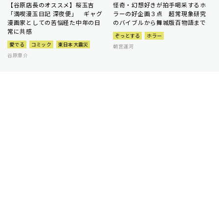
【谷原店長のオススメ】桜玉吉
怪奇・幻想好きが拍手喝采するホ
「満喫漫玉日記 深夜便」 ギャグ
ラーの好企画３点 超常現象研究
漫画家としての苦悩経た中年の日
のバイブルから舞城版百物語まで
常に共感
ぞっとする
ホラー
愛でる
コミック
東日本大震災
朝宮運河
谷原章介