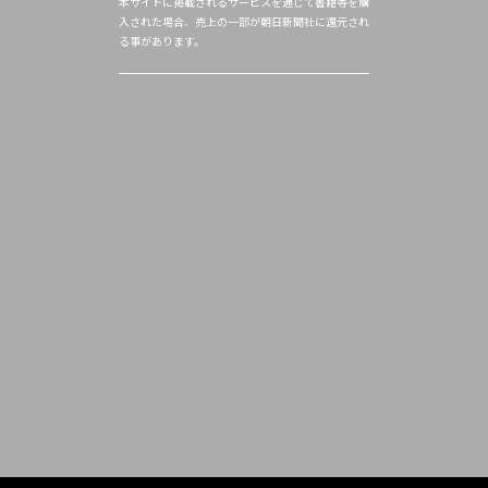
本サイトに掲載されるサービスを通じて書籍等を購
入された場合、売上の一部が朝日新聞社に還元され
る事があります。