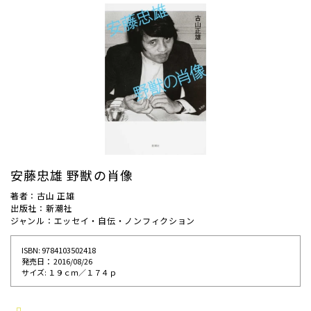
安藤忠雄 野獣の肖像
著者：古山 正雄
出版社：新潮社
ジャンル：エッセイ・自伝・ノンフィクション
ISBN: 9784103502418
発売⽇： 2016/08/26
サイズ: １９ｃｍ／１７４ｐ