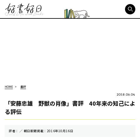
好書好日
HOME
書評
2018.06.04
「安藤忠雄 野獣の肖像」書評 40年来の知己によ
る評伝
評者： ／ 朝⽇新聞掲載：2016年10月16日