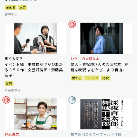
考える
文芸
都甲幸治
旅する文学
わたしの大切な本
イベント編 地域性が浮かびあが
歌人・青松輝さんの大切な本 斬
る３５０作 文芸評論家・斎藤美
新な表現 よむたび、より自由に
奈子
愛でる
コミック
短歌
文芸
斎藤美奈子
谷原書店
朝宮運河のホラーワールド渉猟