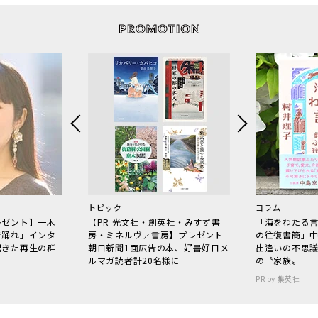
トピック
コラム
レゼント】一木
【PR 光文社・創英社・みすず書
「海をわたる
で踊れ」インタ
房・ミネルヴァ書房】プレゼント
の往復書簡」
起きた再生の群
朝日新聞1面広告の本、好書好日メ
出逢いの不思
ルマガ読者計20名様に
の〝家族〟
PR by 集英社