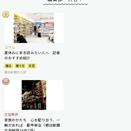
コラム
夏休みに本を読みたい人へ 記者
のおすすめ紹介
贈る
愛でる
文芸
朝日新聞文化部
文芸時評
家族のかたち 心を配り合う、一
瞬があれば 都甲幸治〈朝日新聞
文芸時評26年7月〉