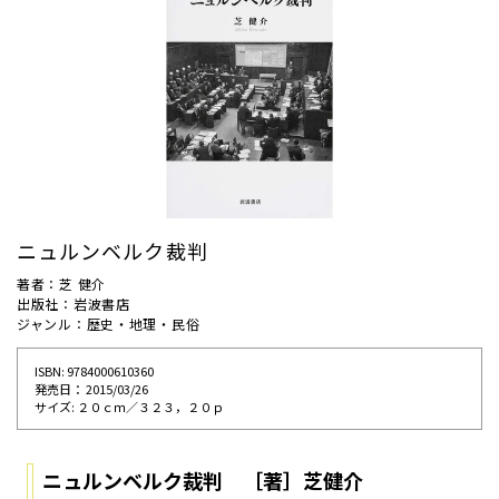
ニュルンベルク裁判
著者：芝 健介
出版社：岩波書店
ジャンル：歴史・地理・民俗
ISBN: 9784000610360
発売⽇： 2015/03/26
サイズ: ２０ｃｍ／３２３，２０ｐ
ニュルンベルク裁判 ［著］芝健介