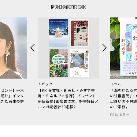
トピック
コラム
レゼント】一木
【PR 光文社・創英社・みすず書
「海をわたる
で踊れ」インタ
房・ミネルヴァ書房】プレゼント
の往復書簡」
起きた再生の群
朝日新聞1面広告の本、好書好日メ
出逢いの不思
ルマガ読者計20名様に
の〝家族〟
PR by 集英社