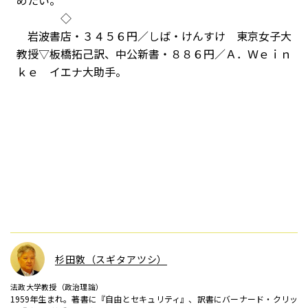
めたい。
◇
岩波書店・３４５６円／しば・けんすけ 東京女子大
教授▽板橋拓己訳、中公新書・８８６円／Ａ．Ｗｅｉｎ
ｋｅ イエナ大助手。
杉田敦（スギタアツシ）
法政大学教授（政治理論）
1959年生まれ。著書に『自由とセキュリティ』、訳書にバーナード・クリッ