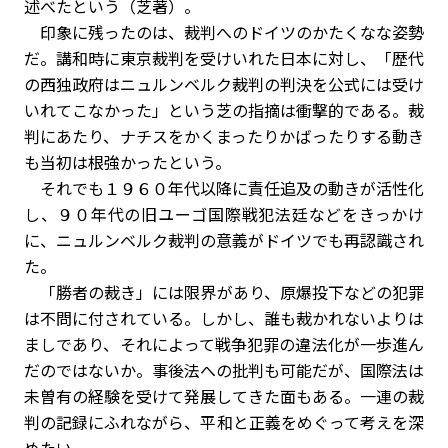
述べたという（芝著）。
印象に残ったのは、裁判へのドイツのかたくなな姿勢
だ。講和時に東京裁判を受けいれた日本に対し、「歴代
の西独政府はニュルンベルク裁判の判決を公式には受け
いれてこなかった」という芝の指摘は衝撃的である。裁
判にあたり、ナチスをかくまったりかばったりする動き
も当初は根強かったという。
それでも１９６０年代以降に責任追及の動きが活性化
し、９０年代の旧ユーゴ国際戦犯法廷などをきっかけ
に、ニュルンベルク裁判の意義がドイツでも再認識され
た。
「勝者の裁き」には限界があり、原爆投下などの犯罪
は不問に付されている。しかし、誰も裁かれないよりは
ましであり、それによって戦争犯罪の違法化が一歩進ん
だのではないか。事後法への批判も可能だが、国際法は
未曽有の経験を受けて発展してきた面もある。一連の裁
判の記録にふれながら、平和と正義をめぐって考えを深