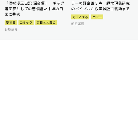
「満喫漫玉日記 深夜便」 ギャグ
ラーの好企画３点 超常現象研究
漫画家としての苦悩経た中年の日
のバイブルから舞城版百物語まで
常に共感
ぞっとする
ホラー
愛でる
コミック
東日本大震災
朝宮運河
谷原章介