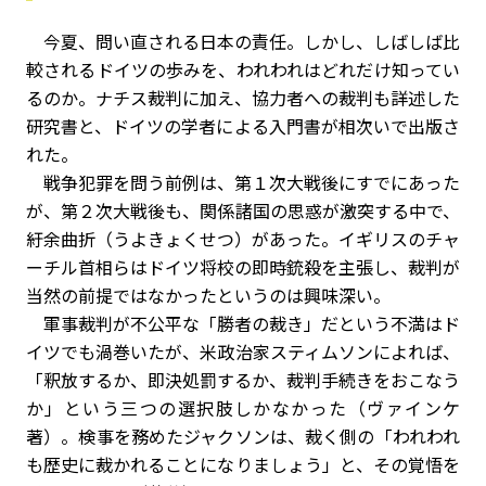
今夏、問い直される日本の責任。しかし、しばしば比
較されるドイツの歩みを、われわれはどれだけ知ってい
るのか。ナチス裁判に加え、協力者への裁判も詳述した
研究書と、ドイツの学者による入門書が相次いで出版さ
れた。
戦争犯罪を問う前例は、第１次大戦後にすでにあった
が、第２次大戦後も、関係諸国の思惑が激突する中で、
紆余曲折（うよきょくせつ）があった。イギリスのチャ
ーチル首相らはドイツ将校の即時銃殺を主張し、裁判が
当然の前提ではなかったというのは興味深い。
軍事裁判が不公平な「勝者の裁き」だという不満はド
イツでも渦巻いたが、米政治家スティムソンによれば、
「釈放するか、即決処罰するか、裁判手続きをおこなう
か」という三つの選択肢しかなかった（ヴァインケ
著）。検事を務めたジャクソンは、裁く側の「われわれ
も歴史に裁かれることになりましょう」と、その覚悟を