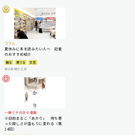
コラム
夏休みに本を読みたい人へ 記者
のおすすめ紹介
贈る
愛でる
文芸
朝日新聞文化部
一穂ミチの日々漫画
小日向まるこ「あかり」 持ち寄
った寂しさが温もりに変わる（第
14回）