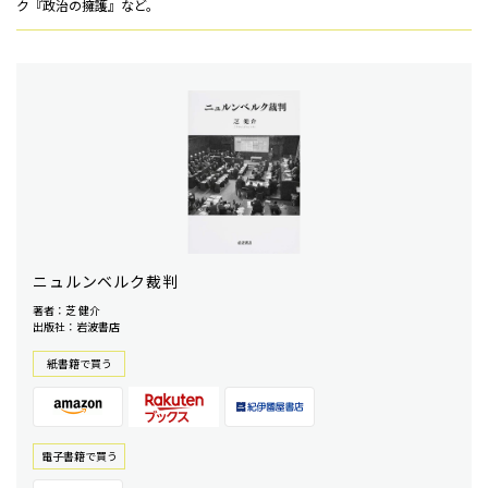
ク『政治の擁護』など。
ニュルンベルク裁判
著者：芝 健介
出版社：岩波書店
紙書籍で買う
電⼦書籍で買う