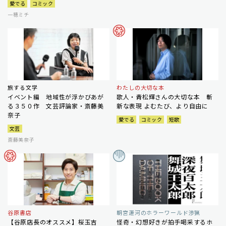
愛でる
コミック
一穂ミチ
旅する文学
わたしの大切な本
イベント編 地域性が浮かびあが
歌人・青松輝さんの大切な本 斬
る３５０作 文芸評論家・斎藤美
新な表現 よむたび、より自由に
奈子
愛でる
コミック
短歌
文芸
斎藤美奈子
谷原書店
朝宮運河のホラーワールド渉猟
【谷原店長のオススメ】桜玉吉
怪奇・幻想好きが拍手喝采するホ