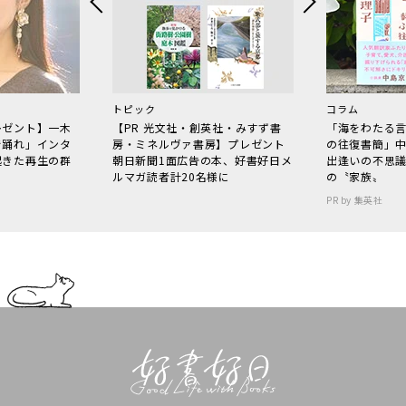
トピック
コラム
レゼント】一木
【PR 光文社・創英社・みすず書
「海をわたる
で踊れ」インタ
房・ミネルヴァ書房】プレゼント
の往復書簡」
起きた再生の群
朝日新聞1面広告の本、好書好日メ
出逢いの不思
ルマガ読者計20名様に
の〝家族〟
PR by 集英社