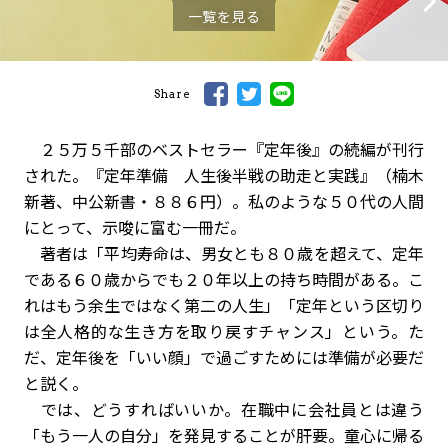
一覧を見る
Share
２５万５千部のベストセラー『定年後』の続編が刊行
された。『定年準備 人生後半戦の助走と実践』（楠木
新著、中公新書・８８６円）。私のような５０代の人間
にとって、示唆に富む一冊だ。
著者は「平均寿命は、男女とも８０歳を超えて、定年
である６０歳からでも２０年以上の持ち時間がある。こ
れはもう余生ではなく第二の人生」「定年という区切り
は全人格的な生き方を取り戻すチャンス」という。た
だ、定年後を「いい顔」で過ごすためには準備が必要だ
と説く。
では、どうすればいいか。在職中に会社員とは違う
「もう一人の自分」を発見することが肝要。童心に帰る