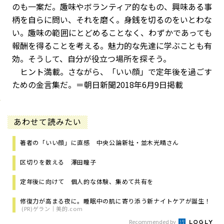
のも一案だ。趣味やボランティア的なもの、興味ある事
柄を自らに問い、それを磨く。身銭を切るのをいとわな
い。趣味の範囲にとどめることなく、わずかであっても
報酬を得ることを考える。魅力的な先達に学ぶことも有
効。そうして、自分が役立つ場所を探そう。
ヒント満載。さながら、「いい顔」で定年後を過ごす
ための金言集だ。＝朝日新聞2018年6月9日掲載
あわせて読みたい
著者の「いい顔」に直感 中央公論新社・並木光晴さん
区切りを数える 澤田瞳子
定年後に向けて 個人的な体験、集めて共有を
修復力が高まる夜に。睡眠中の肌に寄り添う新ナイトケアが誕生！
(PR)ゲラン｜美的.com
Recommended by