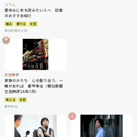
コラム
夏休みに本を読みたい人へ 記者
のおすすめ紹介
贈る
愛でる
文芸
朝日新聞文化部
文芸時評
家族のかたち 心を配り合う、一
瞬があれば 都甲幸治〈朝日新聞
文芸時評26年7月〉
考える
文芸
都甲幸治