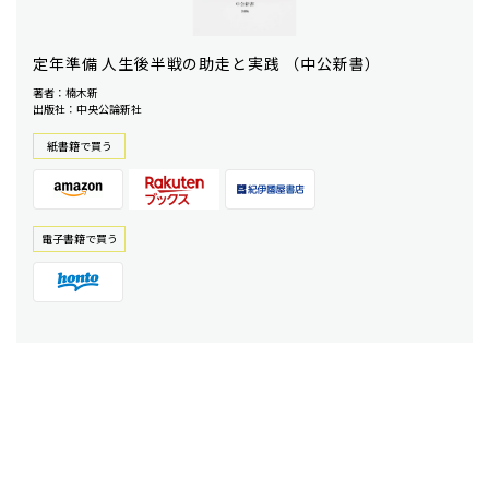
定年準備 人生後半戦の助走と実践 （中公新書）
著者：楠木新
出版社：中央公論新社
紙書籍で買う
電⼦書籍で買う