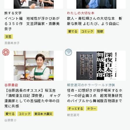
旅する文学
わたしの大切な本
イベント編 地域性が浮かびあが
歌人・青松輝さんの大切な本 斬
る３５０作 文芸評論家・斎藤美
新な表現 よむたび、より自由に
奈子
愛でる
コミック
短歌
文芸
斎藤美奈子
谷原書店
朝宮運河のホラーワールド渉猟
【谷原店長のオススメ】桜玉吉
怪奇・幻想好きが拍手喝采するホ
「満喫漫玉日記 深夜便」 ギャグ
ラーの好企画３点 超常現象研究
漫画家としての苦悩経た中年の日
のバイブルから舞城版百物語まで
常に共感
ぞっとする
ホラー
愛でる
コミック
東日本大震災
朝宮運河
谷原章介