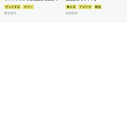
ぞっとする
ホラー
考える
アメリカ
政治
朝宮運河
加賀直樹