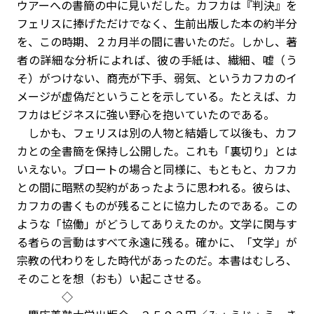
ウアーへの書簡の中に見いだした。カフカは『判決』を
フェリスに捧げただけでなく、生前出版した本の約半分
を、この時期、２カ月半の間に書いたのだ。しかし、著
者の詳細な分析によれば、彼の手紙は、繊細、嘘（う
そ）がつけない、商売が下手、弱気、というカフカのイ
メージが虚偽だということを示している。たとえば、カ
フカはビジネスに強い野心を抱いていたのである。
しかも、フェリスは別の人物と結婚して以後も、カフ
カとの全書簡を保持し公開した。これも「裏切り」とは
いえない。ブロートの場合と同様に、もともと、カフカ
との間に暗黙の契約があったように思われる。彼らは、
カフカの書くものが残ることに協力したのである。この
ような「協働」がどうしてありえたのか。文学に関与す
る者らの言動はすべて永遠に残る。確かに、「文学」が
宗教の代わりをした時代があったのだ。本書はむしろ、
そのことを想（おも）い起こさせる。
◇