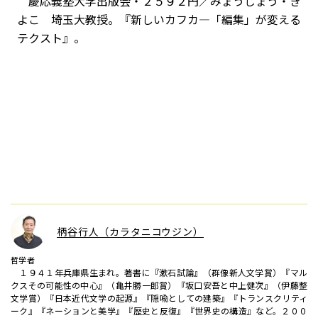
慶応義塾大学出版会・２５９２円／みょうじょう・き
よこ 埼玉大教授。『新しいカフカ—「編集」が変える
テクスト』。
柄谷行人（カラタニコウジン）
哲学者
１９４１年兵庫県生まれ。著書に『漱石試論』（群像新人文学賞）『マル
クスその可能性の中心』（亀井勝一郎賞）『坂口安吾と中上健次』（伊藤整
文学賞）『日本近代文学の起源』『隠喩としての建築』『トランスクリティ
ーク』『ネーションと美学』『歴史と反復』『世界史の構造』など。２００