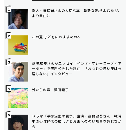
歌人・青松輝さんの大切な本 斬新な表現 よむたび、
より自由に
この夏 子どもにおすすめの本
髙嶋政伸さんがエッセイ「インティマシーコーディネ
ーター」を無料公開した理由 「おつむの良い子は長
居しない」インタビュー
外からの声 澤田瞳子
ドラマ「手塚治虫の戦争」主演・高良健吾さん 戦時
中の少年時代の厳しさと漫画への強い熱量を感じなが
ら