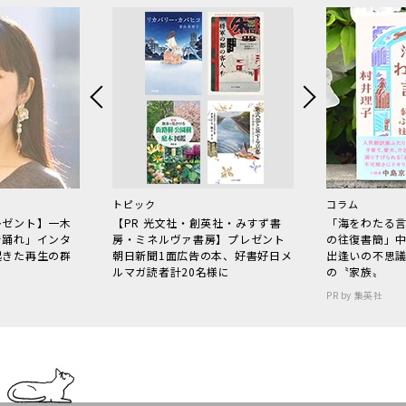
トピック
コラム
レゼント】一木
【PR 光文社・創英社・みすず書
「海をわたる
で踊れ」インタ
房・ミネルヴァ書房】プレゼント
の往復書簡」
起きた再生の群
朝日新聞1面広告の本、好書好日メ
出逢いの不思
ルマガ読者計20名様に
の〝家族〟
PR by 集英社