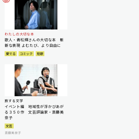
わたしの大切な本
歌人・青松輝さんの大切な本 斬
新な表現 よむたび、より自由に
愛でる
コミック
短歌
旅する文学
イベント編 地域性が浮かびあが
る３５０作 文芸評論家・斎藤美
奈子
文芸
斎藤美奈子