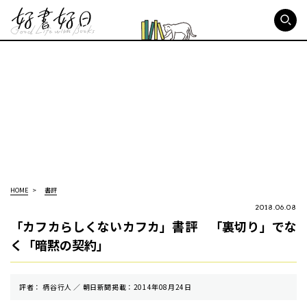
好書好日
HOME
書評
2018.06.08
「カフカらしくないカフカ」書評 「裏切り」でな
く「暗黙の契約」
評者： 柄谷行人 ／ 朝⽇新聞掲載：2014年08月24日