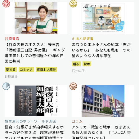
谷原書店
えほん新定番
【谷原店長のオススメ】桜玉吉
まなつ＆まふゆさんの絵本「君が
「満喫漫玉日記 深夜便」 ギャグ
いるから」 あなたも私も一つの
漫画家としての苦悩経た中年の日
星のような大切な存在
常に共感
贈る
絵本
愛でる
コミック
東日本大震災
石井広子
谷原章介
朝宮運河のホラーワールド渉猟
コラム
怪奇・幻想好きが拍手喝采するホ
アメリカ・政治と戦争 さまよえ
ラーの好企画３点 超常現象研究
る超大国のゆくえ 【じんぶん堂
のバイブルから舞城版百物語まで
注目記事セレクト】