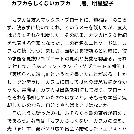
カフカらしくないカフカ ［著］明星聖子
カフカは友人マックス・ブロートに、遺稿は「のこら
ず、読まずに焼いてくれ」というメモを残したが、友人
はあえてそれを出版した。その結果、カフカは２０世紀
を代表する作家となった。この有名なエピソードは、カ
フカの慎（つつ）ましさ、潔癖さを物語ると同時に、彼
の才能を見抜いたブロートの見識と友愛を物語る。それ
に対して、作家ミラン・クンデラがブロートを批判し
『裏切られた遺言』という本を書いたことがある。しか
し、クンデラは、カフカに関しては何の疑念も抱かなか
った。実際は、カフカは出版を期待しており、ブロート
もそれを承知していたのではないか。そもそも本当に焼
却したいのなら、自分でやればよいではないか。
そのように疑ったのは、おそらく本書の著者が初めて
であろう。著者は「カフカらしくない」カフカの姿を、
先（ま）ず、彼が２９歳で出会い婚約したフェリス・バ