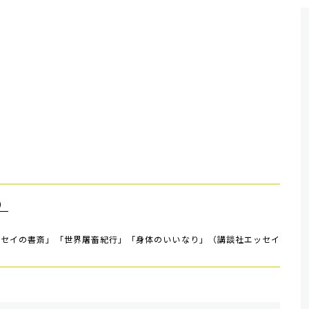
）
ンセイの書斎」「世界屠畜紀行」「身体のいいなり」（講談社エッセイ