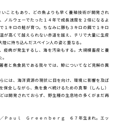
いこともあり、どの魚よりも早く養殖技術が開発され
、ノルウェーでたった１４年で成長速度を２倍になるよ
で１キロの鮭が育つ。ちなみに豚も３キロの餌で１キロ
温が高くて越えられない赤道を越え、チリで大量に生産
大陸に持ち込んだスペイン人の姿と重なる。
、疫病が発生するし、海を汚染もする。大規模畜産と養
た。
著者と魚食民である我々では、鯨についてなど見解の異
らには、海洋資源の現状に目を向け、環境に影響を及ぼ
を保全しながら、魚を食べ続けるための真摯（しんし）
どは開発されておらず、野生種の生息地の多くがまだ再
／Ｐａｕｌ Ｇｒｅｅｎｂｅｒｇ ６７年生まれ。エッ
。