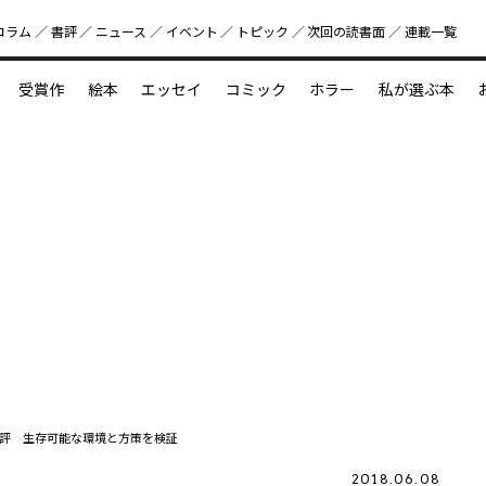
コラム
書評
ニュース
イベント
トピック
次回の読書⾯
連載一覧
好書好日
受賞作
絵本
エッセイ
コミック
ホラー
私が選ぶ本
？
えほん新定番
今めぐりたい児童文学の世界
図鑑の中の小宇宙
評 生存可能な環境と方策を検証
2018.06.08