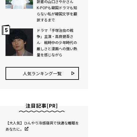
訳者の山口さやかさん
K-POPも韓国ドラマも知
らない私が韓国文学を翻
訳するまで
ドラマ「手塚治虫の戦
争」主演・高良健吾さ
ん 戦時中の少年時代の
厳しさと漫画への強い熱
量を感じながら
人気ランキング⼀覧
注目記事[PR]
【大人気】ひんやり冷感寝具で快適な睡眠を
あなたに。