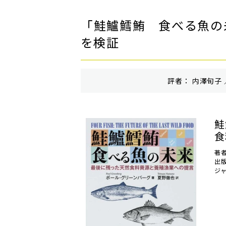
「鮭鱸鱈鮪 食べる魚の
を検証
評者： 内澤旬子 
鮭
食
著
出
ジ