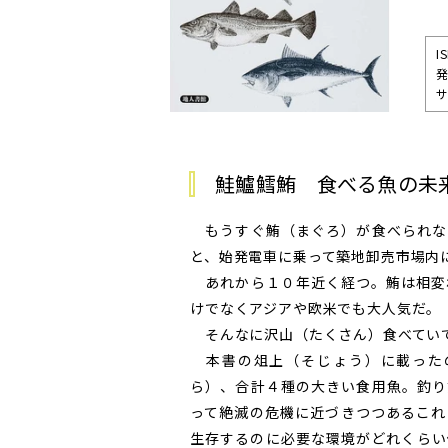
I
サ
鮭鱸鱈鮪 食べる魚の未来
もうすぐ鮪（まぐろ）が食べられな
と、始発電車に乗って築地卸売市場内
あれから１０年近く経つ。鮪は相変
けでなくアジアや欧米でも大人気だ。
そんなに沢山（たくさん）食べてい
本書の俎上（そじょう）に載った
ら）、合計４種の大きい食用魚。釣り
って絶滅の危機に近づきつつあるこれ
生存するのに必要な環境がどれくらい