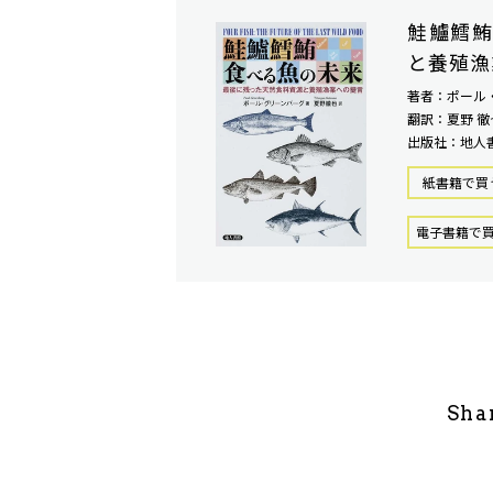
鮭鱸鱈鮪
と養殖漁
著者：ポール
翻訳：夏野 徹
出版社：地人
紙書籍で買
電⼦書籍で
Sha