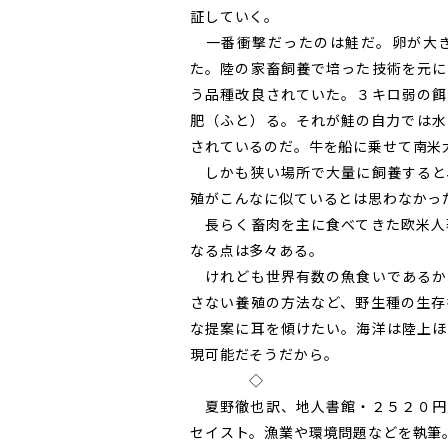
証していく。
一番衝撃だったのは鮭だ。卵が大き
た。陸の家畜飼養で培った技術を元に
う品種改良されていた。３キロ弱の餌
肥（ふと）る。それが鮭の自力では水
されているのだ。牛を船に乗せて南米
しかも狭い場所で大量に飼養すると
殖がこんなに似ているとは思わなかっ
長らく畜肉を主に食べてきた欧米人
なる点は多々ある。
けれども世界有数の魚食いであるか
さない養殖の方法など、野生種の生存
な提案に耳を傾けたい。海洋は陸上ほ
現可能だそうだから。
◇
夏野徹也訳、地人書館・２５２０円
セイスト。漁業や環境問題などを執筆