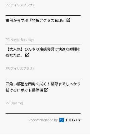
PR(アイリスプラザ)
事例から学ぶ『特権アクセス管理』
PR(KeeperSecurity)
【大人気】ひんやり冷感寝具で快適な睡眠を
あなたに。
PR(アイリスプラザ)
四角い部屋を四角く拭く！壁際までしっかり
拭けるロボット掃除機
PR(Dreame)
Recommended by