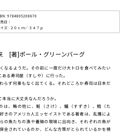
SBN: 9784805208670
発売⽇：
イズ: ２０ｃｍ／３４７ｐ
 [著]ポール・グリーンバーグ
くなるようだ。その前に一度だけ大トロを食べてみたい
にある寿司屋（すしや）に行った。
わらず何事もなく出てくる。それどころか寿司は日本だ
て本当に大丈夫なんだろうか。
のは、鮪の他に、鮭（さけ）、鱸（すずき）、鱈（た
好きのアメリカ人エッセイストである著者は、乱獲によ
らの魚たちの漁や養殖の現場に出向き、それぞれの魚が
保全されているのか、どんな方策がとられているかを検