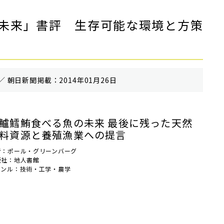
未来」書評 生存可能な環境と方策
／ 朝⽇新聞掲載：2014年01月26日
鱸鱈鮪食べる魚の未来 最後に残った天然
料資源と養殖漁業への提言
者：ポール・グリーンバーグ
版社：地人書館
ャンル：技術・工学・農学