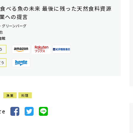
食べる魚の未来 最後に残った天然食料資源
業への提言
・グリーンバーグ
也
書館
う
買う
漁業
料理
re