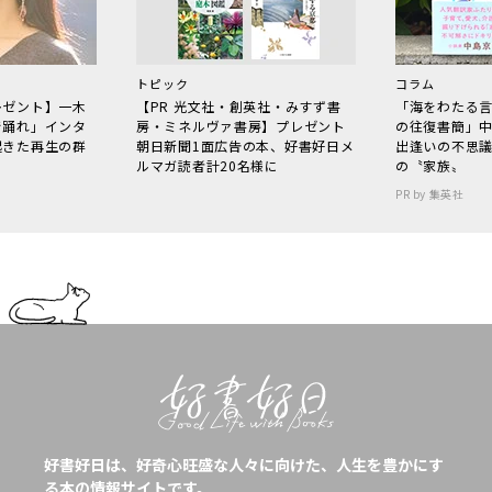
トピック
コラム
レゼント】一木
【PR 光文社・創英社・みすず書
「海をわたる
で踊れ」インタ
房・ミネルヴァ書房】プレゼント
の往復書簡」
起きた再生の群
朝日新聞1面広告の本、好書好日メ
出逢いの不思
ルマガ読者計20名様に
の〝家族〟
PR by 集英社
好書好日は、好奇心旺盛な人々に向けた、人生を豊かにす
る本の情報サイトです。