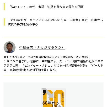
「私の１９６０年代」書評 沈黙を破り東大闘争を回顧
「六〇年安保 メディアにあらわれたイメージ闘争」書評 史実から
次代の暴力を読み取る
中島岳志（ナカジマタケシ）
東工大リベラルアーツ研究教育院教授＝南アジア地域研究・政治思想史
１９７５年生まれ。著書に「中村屋のボース―インド独立運動と近代日本の
アジア主義」「ヒンドゥー・ナショナリズム―印パ緊張の背景」「パール判
事―東京裁判批判と絶対平和主義」など。