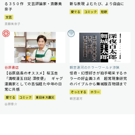
る３５０作 文芸評論家・斎藤美
新な表現 よむたび、より自由に
奈子
愛でる
コミック
短歌
文芸
斎藤美奈子
谷原書店
朝宮運河のホラーワールド渉猟
【谷原店長のオススメ】桜玉吉
怪奇・幻想好きが拍手喝采するホ
「満喫漫玉日記 深夜便」 ギャグ
ラーの好企画３点 超常現象研究
漫画家としての苦悩経た中年の日
のバイブルから舞城版百物語まで
常に共感
ぞっとする
ホラー
愛でる
コミック
東日本大震災
朝宮運河
谷原章介