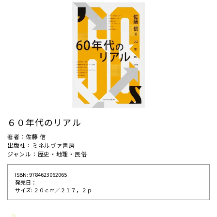
６０年代のリアル
著者：佐藤 信
出版社：ミネルヴァ書房
ジャンル：歴史・地理・民俗
ISBN: 9784623062065
発売⽇：
サイズ: ２０ｃｍ／２１７，２ｐ