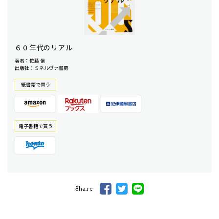
６０年代のリアル
著者：佐藤 信
出版社：ミネルヴァ書房
紙書籍で買う
電⼦書籍で買う
Share