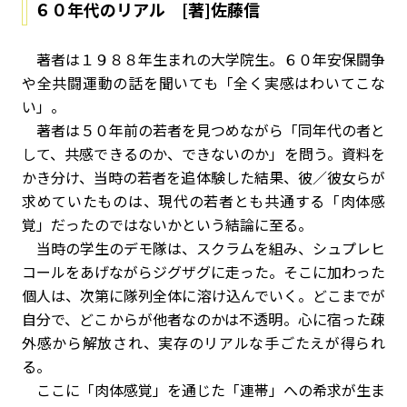
６０年代のリアル [著]佐藤信
著者は１９８８年生まれの大学院生。６０年安保闘争
や全共闘運動の話を聞いても「全く実感はわいてこな
い」。
著者は５０年前の若者を見つめながら「同年代の者と
して、共感できるのか、できないのか」を問う。資料を
かき分け、当時の若者を追体験した結果、彼／彼女らが
求めていたものは、現代の若者とも共通する「肉体感
覚」だったのではないかという結論に至る。
当時の学生のデモ隊は、スクラムを組み、シュプレヒ
コールをあげながらジグザグに走った。そこに加わった
個人は、次第に隊列全体に溶け込んでいく。どこまでが
自分で、どこからが他者なのかは不透明。心に宿った疎
外感から解放され、実存のリアルな手ごたえが得られ
る。
ここに「肉体感覚」を通じた「連帯」への希求が生ま