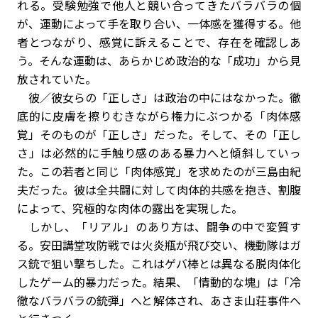
れる。受験勉強で他人と競い合ってきたバラバラの個
が、運動によって手を取り合い、一体感を獲得する。他
者とつながり、感覚に訴えることで、存在を確認しあ
う。そんな運動は、あらかじめ政治的な「成功」から見
放されていた。
彼／彼女らの「正しさ」は政治の中にはなかった。徹
底的に皮膚を擦りむきながら権力にぶつかる「肉体感
覚」そのものが「正しさ」だった。そして、その「正し
さ」は必然的に手触り感のある暴力へと傾斜していっ
た。この若者と同じ「肉体感覚」を求めたのが三島由紀
夫だった。彼は全共闘に対して肉体的共感を抱き、割腹
によって、究極的な肉体の露出を実現した。
しかし、「リアル」のあり方は、闘争の中で変質す
る。安田講堂攻防戦では火炎瓶が飛び交い、機動隊はガ
ス銃で狙い撃ちした。これはゲバ棒とは異なる脱肉体化
したゲーム的暴力だった。結果、「情動的な塊」は「冷
徹なバラバラの銃弾」へと解体され、あさま山荘事件へ