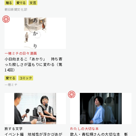
贈る
愛でる
文芸
朝日新聞文化部
一穂ミチの日々漫画
小日向まるこ「あかり」 持ち寄
った寂しさが温もりに変わる（第
14回）
愛でる
コミック
一穂ミチ
旅する文学
わたしの大切な本
イベント編 地域性が浮かびあが
歌人・青松輝さんの大切な本 斬