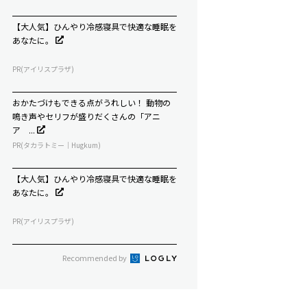
【大人気】ひんやり冷感寝具で快適な睡眠を
あなたに。
PR(アイリスプラザ)
おかたづけもできる点がうれしい！ 動物の
鳴き声やセリフが盛りだくさんの「アニ
ア ...
PR(タカラトミー｜Hugkum)
【大人気】ひんやり冷感寝具で快適な睡眠を
あなたに。
PR(アイリスプラザ)
Recommended by