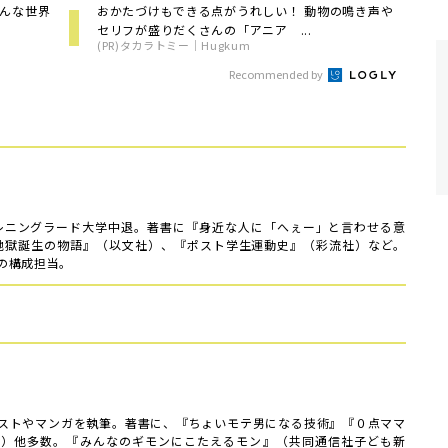
どんな世界
おかたづけもできる点がうれしい！ 動物の鳴き声や
セリフが盛りだくさんの「アニア ...
(PR)タカラトミー｜Hugkum
Recommended by
、レニングラード大学中退。著書に『身近な人に「へぇー」と言わせる意
『地獄誕生の物語』（以文社）、『ポスト学生運動史』（彩流社）など。
の構成担当。
ストやマンガを執筆。著書に、『ちょいモテ男になる技術』『０点ママ
舎）他多数。『みんなのギモンにこたえるモン』（共同通信社子ども新