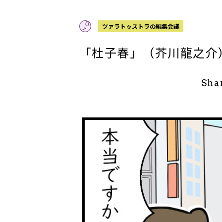
ツァラトゥストラの編集会議
「杜子春」（芥川龍之介
Sha