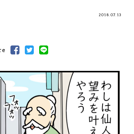
2018.07.13
）
re