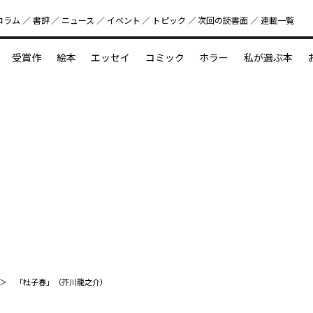
コラム
書評
ニュース
イベント
トピック
次回の読書⾯
連載一覧
好書好日
受賞作
絵本
エッセイ
コミック
ホラー
私が選ぶ本
？
えほん新定番
今めぐりたい児童文学の世界
図鑑の中の小宇宙
「杜子春」（芥川龍之介）