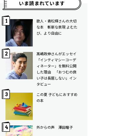
いま読まれています
歌人・青松輝さんの大切
な本 斬新な表現 よむた
び、より自由に
髙嶋政伸さんがエッセイ
「インティマシーコーデ
ィネーター」を無料公開
した理由 「おつむの良
い子は長居しない」イン
タビュー
この夏 子どもにおすすめ
の本
外からの声 澤田瞳子