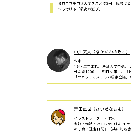
ミロコマチコさんオススメの3冊 読書は
へも行ける「最高の遊び」
中川文人（なかがわふみと）
作家
1964年生まれ。法政大学中退
外な話1000』（朝日文庫）、
「ツァラトゥストラの編集会議」
斉田直世（さいだなおよ）
イラストレーター・作家
書籍・雑誌・ＷＥＢを中心にイラ
の子育て迷走日記』（共に幻冬