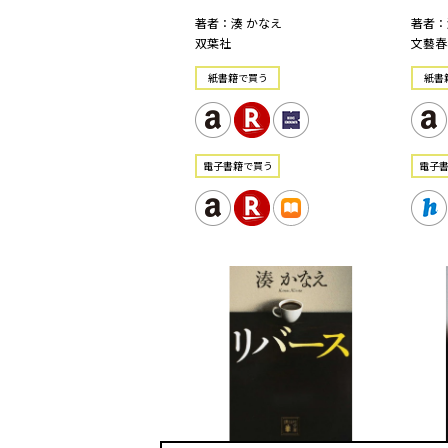
著者：湊 かなえ
著者：
双葉社
文藝春
紙書籍で買う
紙書
電⼦書籍で買う
電⼦