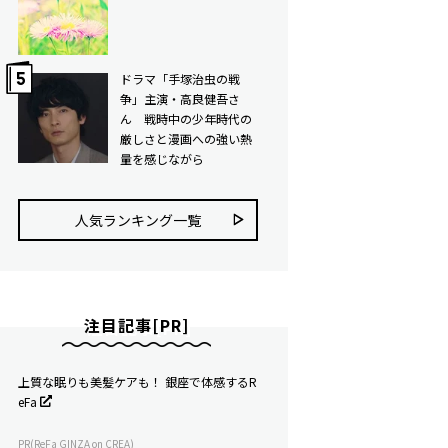
ドラマ「手塚治虫の戦
争」主演・高良健吾さ
ん 戦時中の少年時代の
厳しさと漫画への強い熱
量を感じながら
人気ランキング⼀覧
注目記事[PR]
上質な眠りも美髪ケアも！ 銀座で体感するR
eFa
PR(ReFa GINZA on CREA)