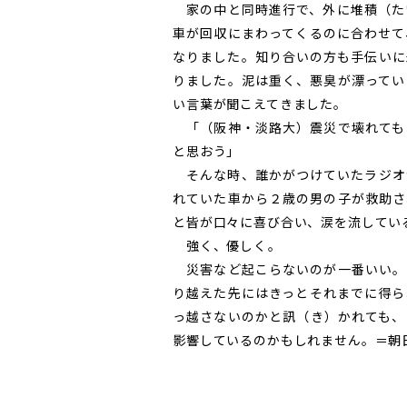
家の中と同時進行で、外に堆積（た
車が回収にまわってくるのに合わせて
なりました。知り合いの方も手伝いに
りました。泥は重く、悪臭が漂ってい
い言葉が聞こえてきました。
「（阪神・淡路大）震災で壊れても
と思おう」
そんな時、誰かがつけていたラジオ
れていた車から２歳の男の子が救助さ
と皆が口々に喜び合い、涙を流してい
強く、優しく――。
災害など起こらないのが一番いい。
り越えた先にはきっとそれまでに得ら
っ越さないのかと訊（き）かれても、
影響しているのかもしれません。＝朝日