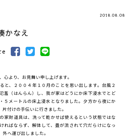
2018.08.08
湊かなえ
re
、心より、お見舞い申し上げます。
ると、２００４年１０月のことを思い出します。台風２
氾濫（はんらん）し、我が家はどうにか床下浸水でとど
・５メートルの床上浸水となりました。夕方から夜にか
、片付けの手伝いに行きました。
の家財道具は、洗って乾かせば使えるという状態ではな
ければならず、解体して、畳が流されて穴だらけになっ
、外へ運び出しました。