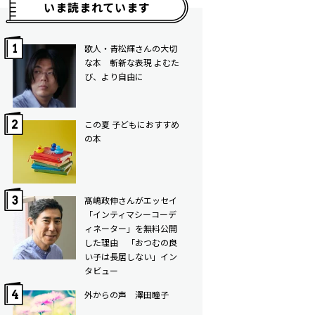
いま読まれています
歌人・青松輝さんの大切
な本 斬新な表現 よむた
び、より自由に
この夏 子どもにおすすめ
の本
髙嶋政伸さんがエッセイ
「インティマシーコーデ
ィネーター」を無料公開
した理由 「おつむの良
い子は長居しない」イン
タビュー
外からの声 澤田瞳子