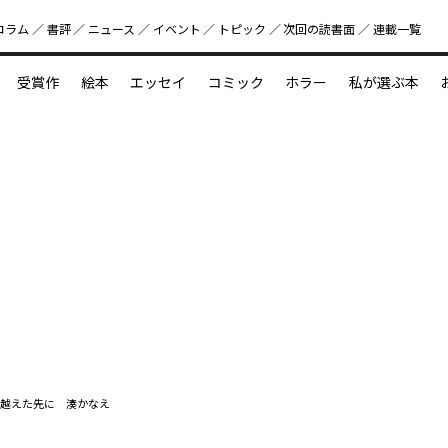
コラム
書評
ニュース
イベント
トピック
次回の読書⾯
連載一覧
好書好日
受賞作
絵本
エッセイ
コミック
ホラー
私が選ぶ本
？
えほん新定番
今めぐりたい児童文学の世界
図鑑の中の小宇宙
越えた先に 湊かなえ