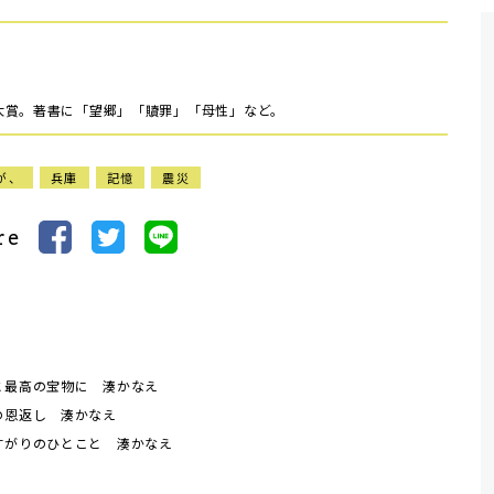
大賞。著書に「望郷」「贖罪」「母性」など。
が、
兵庫
記憶
震災
re
と最高の宝物に 湊かなえ
の恩返し 湊かなえ
すがりのひとこと 湊かなえ