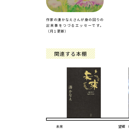
作家の湊かなえさんが身の回りの
出来事をつづるエッセーです。
（月１更新）
関連する本棚
未来
望郷 