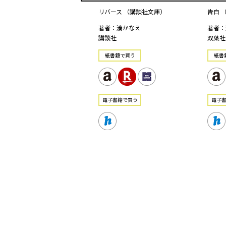
リバース （講談社文庫）
告白 
著者：湊かなえ
著者：
講談社
双葉社
紙書籍で買う
紙書
電⼦書籍で買う
電⼦