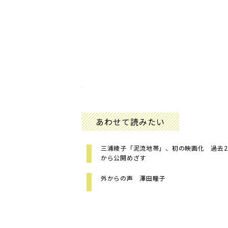
あわせて読みたい
三浦綾子「泥流地帯」、初の映画化 過去
から公開めざす
外からの声 澤田瞳子