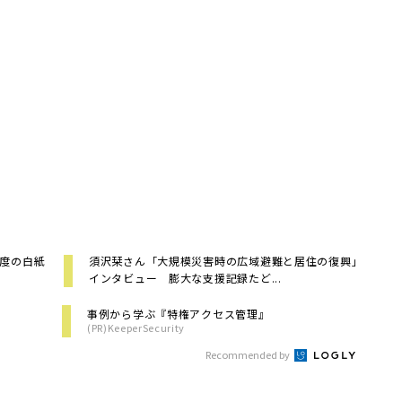
2度の白紙
須沢栞さん「大規模災害時の広域避難と居住の復興」
インタビュー 膨大な支援記録たど...
事例から学ぶ『特権アクセス管理』
(PR)KeeperSecurity
Recommended by