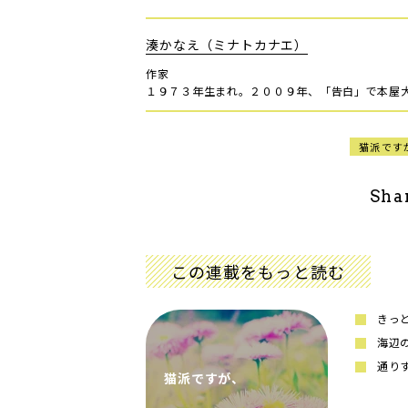
湊かなえ（ミナトカナエ）
作家
１９７３年生まれ。２００９年、「告白」で本屋
猫派です
Sha
この連載をもっと読む
きっ
海辺
通り
猫派ですが、