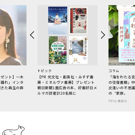
トピック
コラム
レゼント】一木
【PR 光文社・創英社・みすず書
「海をわたる
で踊れ」インタ
房・ミネルヴァ書房】プレゼント
の往復書簡」
起きた再生の群
朝日新聞1面広告の本、好書好日メ
出逢いの不思
ルマガ読者計20名様に
の〝家族〟
PR by 集英社