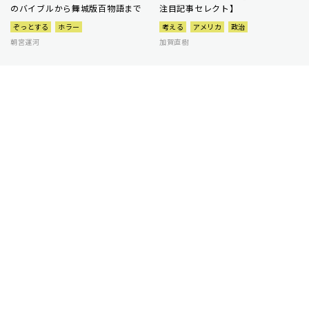
のバイブルから舞城版百物語まで
注目記事セレクト】
ぞっとする
ホラー
考える
アメリカ
政治
朝宮運河
加賀直樹