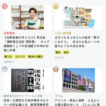
谷原書店
えほん新定番
【谷原店長のオススメ】桜玉吉
まなつ＆まふゆさんの絵本「君が
「満喫漫玉日記 深夜便」 ギャグ
いるから」 あなたも私も一つの
漫画家としての苦悩経た中年の日
星のような大切な存在
常に共感
贈る
絵本
愛でる
コミック
東日本大震災
石井広子
谷原章介
朝宮運河のホラーワールド渉猟
コラム
怪奇・幻想好きが拍手喝采するホ
アメリカ・政治と戦争 さまよえ
ラーの好企画３点 超常現象研究
る超大国のゆくえ 【じんぶん堂