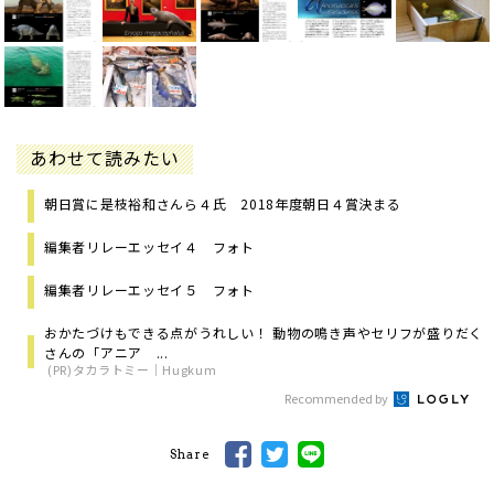
あわせて読みたい
朝日賞に是枝裕和さんら４氏 2018年度朝日４賞決まる
編集者リレーエッセイ４ フォト
編集者リレーエッセイ５ フォト
おかたづけもできる点がうれしい！ 動物の鳴き声やセリフが盛りだく
さんの「アニア ...
(PR)タカラトミー｜Hugkum
Recommended by
Share