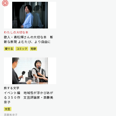
わたしの大切な本
歌人・青松輝さんの大切な本 斬
新な表現 よむたび、より自由に
愛でる
コミック
短歌
旅する文学
イベント編 地域性が浮かびあが
る３５０作 文芸評論家・斎藤美
奈子
文芸
斎藤美奈子