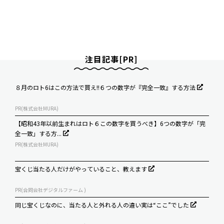
注目記事[PR]
８月のロト6はこの方法で買え!!６つの数字が『完全一致』する方法
PR(株式会社MURA)
【昭和43年以前生まれはロト６この数字を買うべき】6つの数字が「完
全一致」する方...
PR(株式会社MURA)
宝くじ当たる人だけがやっていること、教えます
PR(合同会社デジタルファーム )
同じ宝くじなのに、当たる人と外れる人の違い実は“ここ”でした