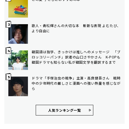
歌人・青松輝さんの大切な本 斬新な表現 よむたび、
より自由に
韓国語は独学、きっかけは推しへのメッセージ 「ブ
ロッコリーパンチ」訳者の山口さやかさん K-POPも
韓国ドラマも知らない私が韓国文学を翻訳するまで
ドラマ「手塚治虫の戦争」主演・高良健吾さん 戦時
中の少年時代の厳しさと漫画への強い熱量を感じなが
ら
人気ランキング⼀覧