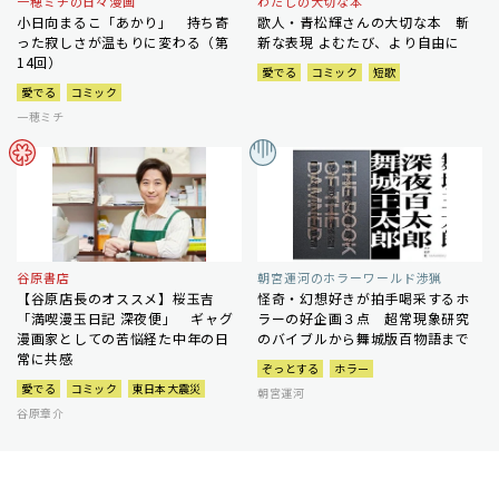
一穂ミチの日々漫画
わたしの大切な本
小日向まるこ「あかり」 持ち寄
歌人・青松輝さんの大切な本 斬
った寂しさが温もりに変わる（第
新な表現 よむたび、より自由に
14回）
愛でる
コミック
短歌
愛でる
コミック
一穂ミチ
谷原書店
朝宮運河のホラーワールド渉猟
【谷原店長のオススメ】桜玉吉
怪奇・幻想好きが拍手喝采するホ
「満喫漫玉日記 深夜便」 ギャグ
ラーの好企画３点 超常現象研究
漫画家としての苦悩経た中年の日
のバイブルから舞城版百物語まで
常に共感
ぞっとする
ホラー
愛でる
コミック
東日本大震災
朝宮運河
谷原章介