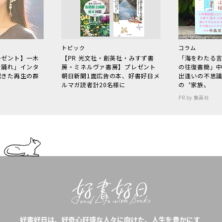
トピック
コラム
レゼント】一木
【PR 光文社・創英社・みすず書
「海をわたる
で踊れ」インタ
房・ミネルヴァ書房】プレゼント
の往復書簡」
起きた再生の群
朝日新聞1面広告の本、好書好日メ
出逢いの不思
ルマガ読者計20名様に
の〝家族〟
PR by 集英社
好書好日は、好奇心旺盛な人々に向けた、人生を豊かにす