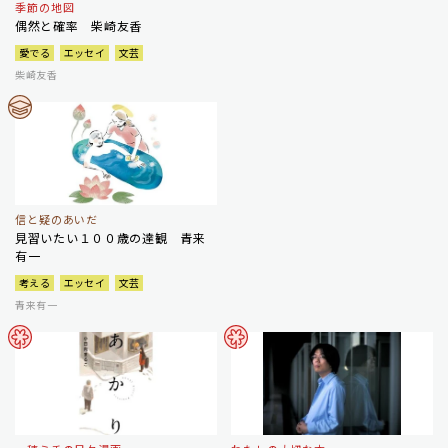
季節の地図
偶然と確率 柴崎友香
愛でる
エッセイ
文芸
柴崎友香
信と疑のあいだ
見習いたい１００歳の達観 青来
有一
考える
エッセイ
文芸
青来有一