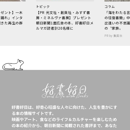
トピック
コラム
レゼント】一木
【PR 光文社・創英社・みすず書
「海をわたる
で踊れ」インタ
房・ミネルヴァ書房】プレゼント
の往復書簡」
起きた再生の群
朝日新聞1面広告の本、好書好日メ
出逢いの不思
ルマガ読者計20名様に
の〝家族〟
PR by 集英社
好書好日は、好奇心旺盛な人々に向けた、人生を豊かにす
る本の情報サイトです。
映画やアート、食などのライフ＆カルチャーを楽しむため
の本の紹介から、朝日新聞に掲載された書評まで、あなた