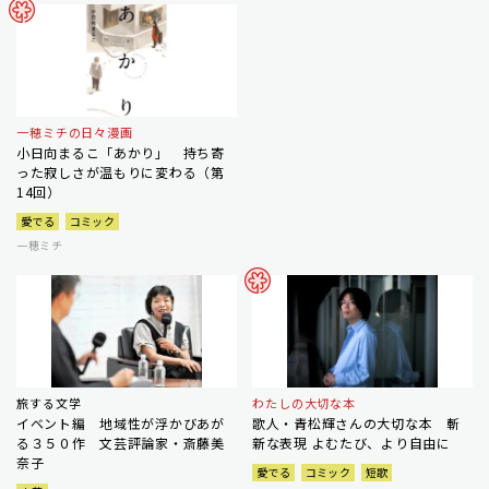
一穂ミチの日々漫画
小日向まるこ「あかり」 持ち寄
った寂しさが温もりに変わる（第
14回）
愛でる
コミック
一穂ミチ
旅する文学
わたしの大切な本
イベント編 地域性が浮かびあが
歌人・青松輝さんの大切な本 斬
る３５０作 文芸評論家・斎藤美
新な表現 よむたび、より自由に
奈子
愛でる
コミック
短歌