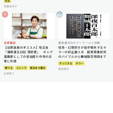
文芸
斎藤美奈子
谷原書店
朝宮運河のホラーワールド渉猟
【谷原店長のオススメ】桜玉吉
怪奇・幻想好きが拍手喝采するホ
「満喫漫玉日記 深夜便」 ギャグ
ラーの好企画３点 超常現象研究
漫画家としての苦悩経た中年の日
のバイブルから舞城版百物語まで
常に共感
ぞっとする
ホラー
愛でる
コミック
東日本大震災
朝宮運河
谷原章介