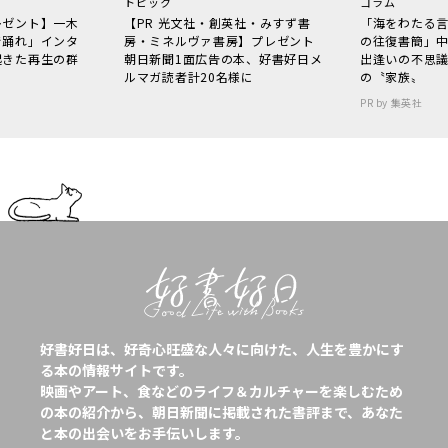
トピック
コラム
レゼント】一木
【PR 光文社・創英社・みすず書
「海をわたる
で踊れ」インタ
房・ミネルヴァ書房】プレゼント
の往復書簡」
起きた再生の群
朝日新聞1面広告の本、好書好日メ
出逢いの不思
ルマガ読者計20名様に
の〝家族〟
PR by 集英社
好書好日は、好奇心旺盛な人々に向けた、人生を豊かにす
る本の情報サイトです。
映画やアート、食などのライフ＆カルチャーを楽しむため
の本の紹介から、朝日新聞に掲載された書評まで、あなた
と本の出会いをお手伝いします。