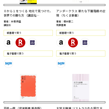
０から１をつくる 地元で見つけた、
アンダークラス 新たな下層階級の出
世界での勝ち方 （講談社…
現 （ちくま新書）
著者：本橋 麻里
著者：橋本健二
講談社
筑摩書房
紙書籍で買う
紙書籍で買う
電⼦書籍で買う
電⼦書籍で買う
百姓一揆 （岩波新書 新赤版）
大学大崩壊 リストラされる国立大、