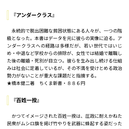
『アンダークラス』
永続的で脱出困難な貧困状態にある人々が、一つの階
級となった。本書はデータを元に彼らの実像に迫る。ア
ンダークラスへの経路は多様だが、若い世代ではいじ
め・中退など学校からの排除が、女性では結婚で離職し
た後の離婚・死別が目立つ。彼らを生み出し続ける仕組
みは社会に定着しているが、その不満を受けとめる政治
勢力がないことが重大な課題だと指摘する。
★橋本健二著 ちくま新書・８８６円
『百姓一揆』
かつてイメージされた百姓一揆は、圧政に耐えかねた
民衆がムシロ旗を掲げ竹やりを武器に蜂起する姿だった