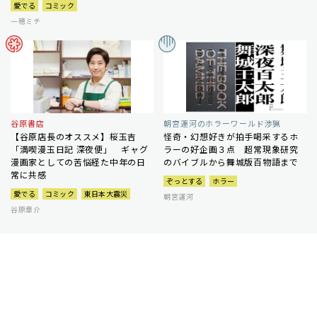
愛でる
コミック
一穂ミチ
谷原書店
朝宮運河のホラーワールド渉猟
【谷原店長のオススメ】桜玉吉
怪奇・幻想好きが拍手喝采するホ
「満喫漫玉日記 深夜便」 ギャグ
ラーの好企画３点 超常現象研究
漫画家としての苦悩経た中年の日
のバイブルから舞城版百物語まで
常に共感
ぞっとする
ホラー
愛でる
コミック
東日本大震災
朝宮運河
谷原章介