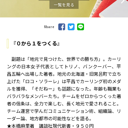
一覧を見る
Share
『０から１をつくる』
副題は「地元で見つけた、世界での勝ち方」。カーリ
ングの日本女子代表としてトリノ、バンクーバー、平
昌五輪へ出場した著者。地元の北海道・旧常呂町で立ち
上げた「ロコ・ソラーレ」は平昌でカーリング初のメダ
ルを獲得、「そだねー」も話題になった。年齢も職業も
バラバラなメンバーたち。チームをゼロからつくった著
者の信条は、全力で楽しむ、長く地元で愛されること。
チーム運営で学んだコミュニケーション術、組織論、リ
ーダー論、地方都市の可能性などを語る。
★本橋麻里著 講談社現代新書・９５０円