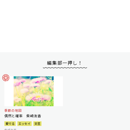
編集部一押し！
季節の地図
偶然と確率 柴崎友香
愛でる
エッセイ
文芸
柴崎友香