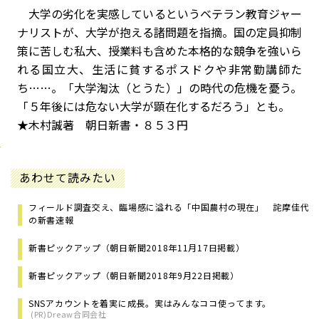
大学の劣化を実感しているというベテラン教育ジャー
ナリストが、大学が抱える諸問題を指摘。国の定員抑制
策に苦しむ私大、授業料も含めた本格的な競争を強いら
れる国立大、生活に貧するポスドクや非常勤講師た
ち……。「大学淘汰（とうた）」の時代の危機を憂う。
「５年後には危ない大学が顕在化するだろう」とも。
★木村誠著 朝日新書・８５３円
あわせて読みたい
フィールド調査交え、臨場感に溢れる「中国農村の現在」 詫摩佳代
の新書速報
新書ピックアップ（朝日新聞2018年11月17日掲載）
新書ピックアップ（朝日新聞2018年9月22日掲載）
SNSアカウントを着実に成長。実はみんなココ使ってます。
(PR)Dreaw合同会社