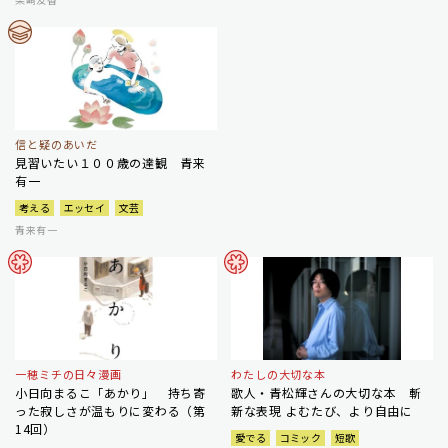
信と疑のあいだ
見習いたい１００歳の達観 青来
有一
考える
エッセイ
文芸
青来有一
一穂ミチの日々漫画
わたしの大切な本
小日向まるこ「あかり」 持ち寄
歌人・青松輝さんの大切な本 斬
った寂しさが温もりに変わる（第
新な表現 よむたび、より自由に
14回）
愛でる
コミック
短歌