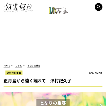
好書好日
HOME
コラム
となりの乗客
となりの乗客
2019.02.06
正月島から遠く離れて 津村記久子
となりの乗客