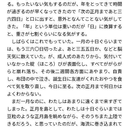
る。もったいない気もするのだが、年をとってきて時間
が過ぎるのが早くなってきたので「次の正月まであと三
六四日」と口に出すと、意外となんてことない気がして
きた。「年」という単位は重いのだが「日」に換算する
と、重さが七割ぐらいになる気がする。
しばらくはこれでもっていた。一月の十日ぐらいまで
は、もう三六〇日切ったよ、あと三五五日か、などと脳
天気に数えていた。が、成人式のあたりから、気付いて
いなかった綻（ほころ）びが表面化し、すべてががらが
らと崩れ落ち、その後二週間各方面にあやまり、自責
し、布団の中で泣き、誕生日に友達がくれたおやつを食
べて気を取り直し、今日に至る。次の正月まで何日かは
よくわからない。
まだ一月なのに、わたしはあまりに遠くまで来すぎて
しまった。正月を島として、わたしは十日ぐらいまでは
豆粒のような正月島を眺めながら、そのうちまた上陸で
きるだろう、と思っていたのだが、海流に巻き込まれて