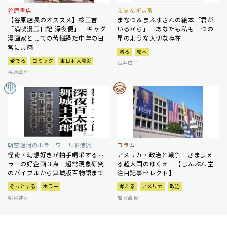
谷原書店
えほん新定番
【谷原店長のオススメ】桜玉吉
まなつ＆まふゆさんの絵本「君が
「満喫漫玉日記 深夜便」 ギャグ
いるから」 あなたも私も一つの
漫画家としての苦悩経た中年の日
星のような大切な存在
常に共感
贈る
絵本
愛でる
コミック
東日本大震災
石井広子
谷原章介
朝宮運河のホラーワールド渉猟
コラム
怪奇・幻想好きが拍手喝采するホ
アメリカ・政治と戦争 さまよえ
ラーの好企画３点 超常現象研究
る超大国のゆくえ 【じんぶん堂
のバイブルから舞城版百物語まで
注目記事セレクト】
ぞっとする
ホラー
考える
アメリカ
政治
朝宮運河
加賀直樹