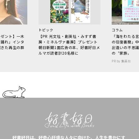
トピック
コラム
レゼント】一木
【PR 光文社・創英社・みすず書
「海をわたる
で踊れ」インタ
房・ミネルヴァ書房】プレゼント
の往復書簡」
起きた再生の群
朝日新聞1面広告の本、好書好日メ
出逢いの不思
ルマガ読者計20名様に
の〝家族〟
PR by 集英社
好書好日は、好奇心旺盛な人々に向けた、人生を豊かにす