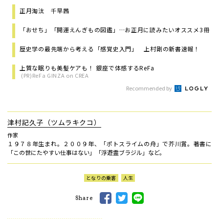
正月淘汰 千早茜
「おせち」「開運えんぎもの図鑑」…お正月に読みたいオススメ3冊
歴史学の最先端から考える「感覚史入門」 上村剛の新書速報！
上質な眠りも美髪ケアも！ 銀座で体感するReFa
(PR)ReFa GINZA on CREA
Recommended by
津村記久子（ツムラキクコ）
作家
１９７８年生まれ。２００９年、「ポトスライムの舟」で芥川賞。著書に
「この世にたやすい仕事はない」「浮遊霊ブラジル」など。
となりの乗客
人生
Share