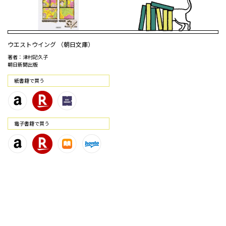
ウエストウイング （朝日文庫）
著者：津村記久子
朝日新聞出版
紙書籍で買う
電⼦書籍で買う