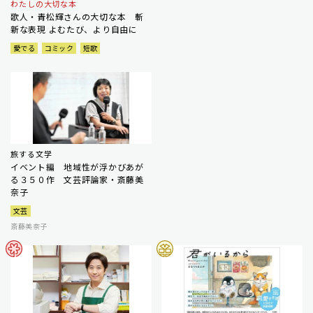
わたしの大切な本
歌人・青松輝さんの大切な本 斬
新な表現 よむたび、より自由に
愛でる
コミック
短歌
旅する文学
イベント編 地域性が浮かびあが
る３５０作 文芸評論家・斎藤美
奈子
文芸
斎藤美奈子