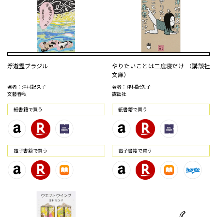
浮遊霊ブラジル
やりたいことは二度寝だけ （講談社
文庫）
著者：津村記久子
著者：津村記久子
文藝春秋
講談社
紙書籍で買う
紙書籍で買う
電⼦書籍で買う
電⼦書籍で買う