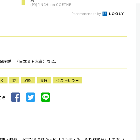
(PR)FINCHI on GOETHE
Recommended by
Ｆ論序説」（日本ＳＦ大賞）など。
泣く
謎
幻想
冒険
ベストセラー
re
洋祐・監修、小豆だるまほか・絵「ハンディ版 それ犯罪かもしれない