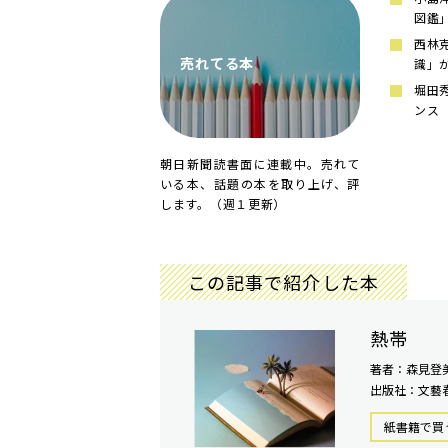
図鑑
西林
売れてる本
識」
堀田
ンス
朝日新聞読書面に連載中。売れて
いる本、話題の本を取り上げ、評
します。（週１更新）
この記事で紹介した本
熱帯
著者：森見登
出版社：文藝
紙書籍で買