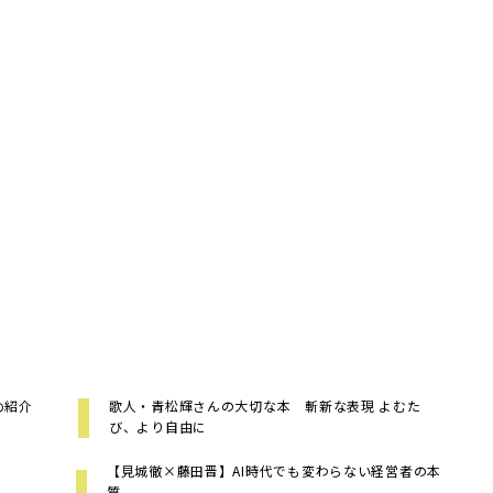
め紹介
歌人・青松輝さんの大切な本 斬新な表現 よむた
び、より自由に
【見城徹×藤田晋】AI時代でも変わらない経営者の本
質