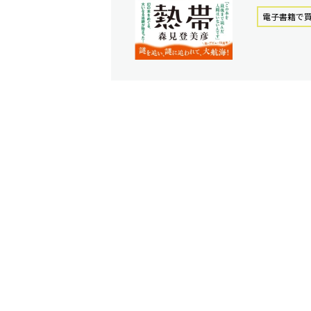
電⼦書籍で