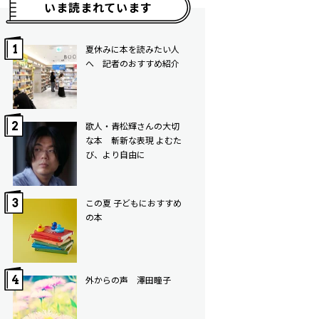
いま読まれています
夏休みに本を読みたい人
へ 記者のおすすめ紹介
歌人・青松輝さんの大切
な本 斬新な表現 よむた
び、より自由に
この夏 子どもにおすすめ
の本
外からの声 澤田瞳子