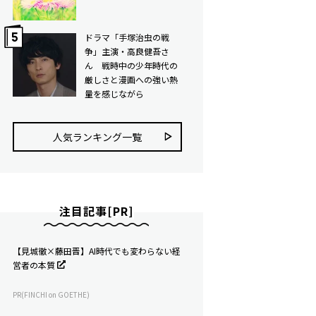
ドラマ「手塚治虫の戦
争」主演・高良健吾さ
ん 戦時中の少年時代の
厳しさと漫画への強い熱
量を感じながら
人気ランキング⼀覧
注目記事[PR]
【見城徹×藤田晋】AI時代でも変わらない経
営者の本質
PR(FINCHI on GOETHE)