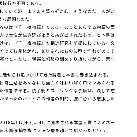
版後行方不明である。
していく謎。ますます募る好奇心。そうなのだ。人がい
うな展開なのだ。
るのは『千一夜物語』である。ありとあらゆる物語の面
人の女性が生き延びようと紡ぎ出されたもの、と本書は
けは、『千一夜物語』の構造研究を前提にしている。文
やっても見抜かれ、ありふれたものに堕す怖れがありそ
軽々といなし、現実と幻想の間をすり抜けながら、驚く
に魅せられ追いかけてきた読者も本書に巻き込まれる。
日常生活をあんなにも面白く味わい深くロマンあふれる
た作者である。読了後のスリリングな余韻は、決して忘
があったのか！とこの作者の知的手腕に心から感服した
2018年11月刊行。4月に発表される本屋大賞にノミネー
直木賞候補を機にファン層を超えて広がったという。＝