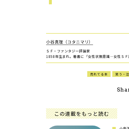
小谷真理（コタニマリ）
ＳＦ・ファンタジー評論家
1858年生まれ。著書に「女性状無意識―女性Ｓ
売れてる本
笑う・
Sha
この連載をもっと読む
小島