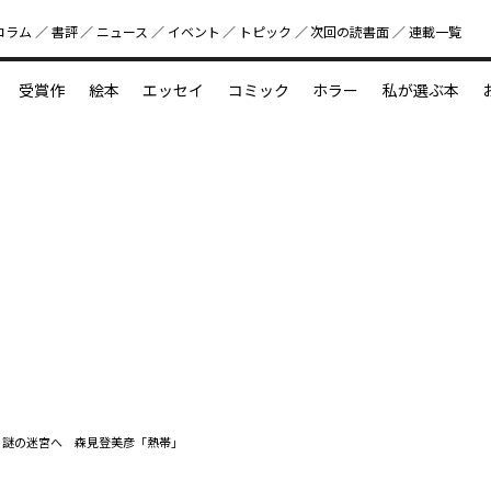
コラム
書評
ニュース
イベント
トピック
次回の読書⾯
連載一覧
好書好日
受賞作
絵本
エッセイ
コミック
ホラー
私が選ぶ本
？
えほん新定番
今めぐりたい児童文学の世界
図鑑の中の小宇宙
 謎の迷宮へ 森見登美彦「熱帯」