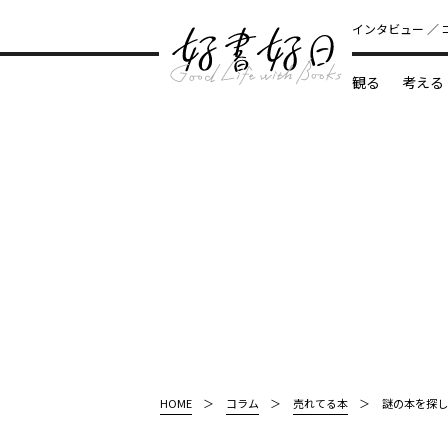
インタビュー
観る
考える
どんな本
HOME
コラム
売れてる本
謎の本を探し