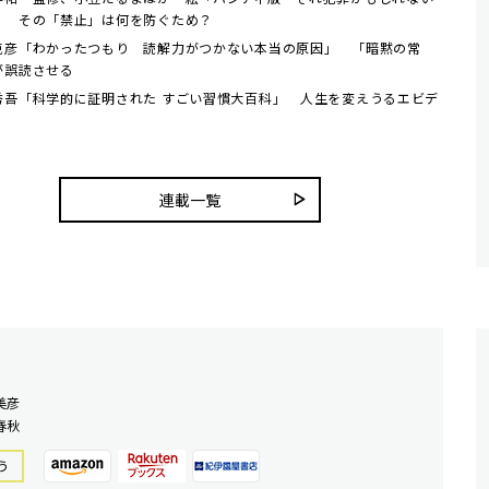
」 その「禁止」は何を防ぐため？
克彦「わかったつもり 読解力がつかない本当の原因」 「暗黙の常
が誤読させる
秀吾「科学的に証明された すごい習慣大百科」 人生を変えうるエビデ
連載一覧
美彦
春秋
う