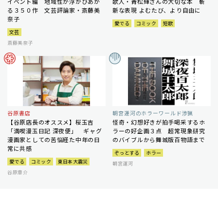
イベント編 地域性が浮かびあが
歌人・青松輝さんの大切な本 斬
る３５０作 文芸評論家・斎藤美
新な表現 よむたび、より自由に
奈子
愛でる
コミック
短歌
文芸
斎藤美奈子
谷原書店
朝宮運河のホラーワールド渉猟
【谷原店長のオススメ】桜玉吉
怪奇・幻想好きが拍手喝采するホ
「満喫漫玉日記 深夜便」 ギャグ
ラーの好企画３点 超常現象研究
漫画家としての苦悩経た中年の日
のバイブルから舞城版百物語まで
常に共感
ぞっとする
ホラー
愛でる
コミック
東日本大震災
朝宮運河
谷原章介