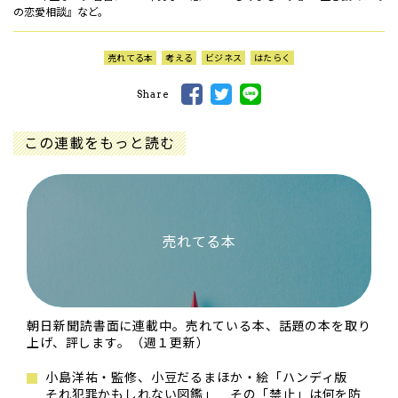
の恋愛相談』など。
売れてる本
考える
ビジネス
はたらく
Share
この連載をもっと読む
売れてる本
朝日新聞読書面に連載中。売れている本、話題の本を取り
上げ、評します。（週１更新）
小島洋祐・監修、小豆だるまほか・絵「ハンディ版
それ犯罪かもしれない図鑑」 その「禁止」は何を防