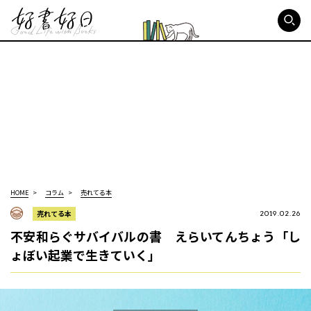
好書好日
HOME
コラム
売れてる本
売れてる本
2019.02.26
不安和らぐサバイバルの書 えらいてんちょう「し
ょぼい起業で生きていく」