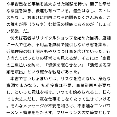
や学習塾など事業を拡大させた経験を持つ。妻子と幸せ
な家庭を築き、後進も育っている。借金はなし、ストレ
スもなし、おまけに自由になる時間もたくさんある。こ
の誰もが羨（うらや）む状況の根底にあるのが「しょぼ
い起業」だ。
例えば著者はリサイクルショップを始めた当初、店舗
に一人で住み、不用品を無料で提供しながら客を集め、
近隣住民の御用聞きもやりつつ仕事を広げていった。行
き当たりばったりの経営にも見えるが、そこには「家賃
の二重払いを防ぐ」「資源を眠らせない」「活気ある店
舗を演出」という確かな戦略があった。
本書で言うしょぼいとは、リスクを抱えない、身近な
資源でまかなう、初期投資は不要、事業計画も必要な
し、といった意味を指す。いつでも始められるし、転ん
でも大丈夫だし、嫌な仕事をしなくたって生きていける
――。そんなメッセージが不安を和らげ、不思議なエンパワ
ーメント効果をもたらす。フリーランスの文筆業として