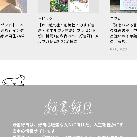
トピック
コラム
レゼント】一木
【PR 光文社・創英社・みすず書
「海をわたる
で踊れ」インタ
房・ミネルヴァ書房】プレゼント
の往復書簡」
起きた再生の群
朝日新聞1面広告の本、好書好日メ
出逢いの不思
ルマガ読者計20名様に
の〝家族〟
PR by 集英社
好書好日は、好奇心旺盛な人々に向けた、人生を豊かにす
る本の情報サイトです。