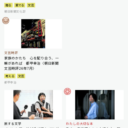
贈る
愛でる
文芸
朝日新聞文化部
文芸時評
家族のかたち 心を配り合う、一
瞬があれば 都甲幸治〈朝日新聞
文芸時評26年7月〉
考える
文芸
都甲幸治
旅する文学
わたしの大切な本