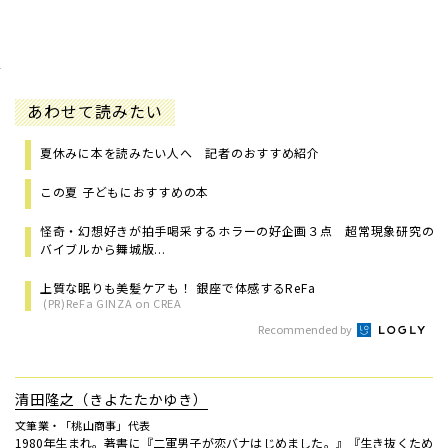
あわせて読みたい
夏休みに本を読みたい人へ 記者のおすすめ紹介
この夏 子どもにおすすめの本
怪奇・幻想好きが拍手喝采するホラーの好企画３点 超常現象研究の
バイブルから舞城版...
上質な眠りも美髪ケアも！ 銀座で体感するReFa
(PR)ReFa GINZA on CREA
Recommended by
清田隆之（きよたたかゆき）
文筆業・「桃山商事」代表
1980年生まれ。著書に『二軍男子が恋バナはじめました。』『生き抜くため