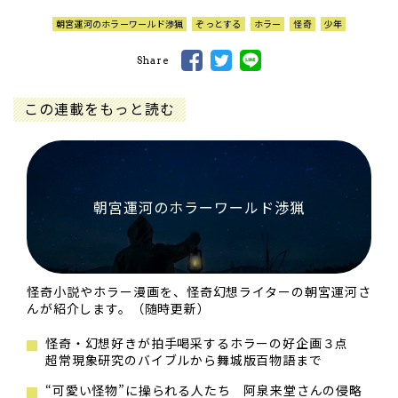
朝宮運河のホラーワールド渉猟
ぞっとする
ホラー
怪奇
少年
Share
この連載をもっと読む
朝宮運河のホラーワールド渉猟
怪奇小説やホラー漫画を、怪奇幻想ライターの朝宮運河さ
んが紹介します。（随時更新）
怪奇・幻想好きが拍手喝采するホラーの好企画３点
超常現象研究のバイブルから舞城版百物語まで
“可愛い怪物”に操られる人たち 阿泉来堂さんの侵略