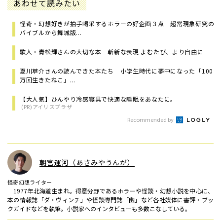
あわせて読みたい
怪奇・幻想好きが拍手喝采するホラーの好企画３点 超常現象研究の
バイブルから舞城版...
歌人・青松輝さんの大切な本 斬新な表現 よむたび、より自由に
夏川草介さんの読んできた本たち 小学生時代に夢中になった「100
万回生きたねこ」...
【大人気】ひんやり冷感寝具で快適な睡眠をあなたに。
(PR)アイリスプラザ
Recommended by
朝宮運河（あさみやうんが）
怪奇幻想ライター
1977年北海道生まれ。得意分野であるホラーや怪談・幻想小説を中心に、
本の情報誌「ダ・ヴィンチ」や怪談専門誌「幽」など各社媒体に書評・ブッ
クガイドなどを執筆。小説家へのインタビューも多数こなしている。