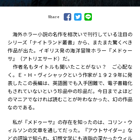
Share
海外ホラー小説の名作を相次いで刊行している注目の
シリーズ「ナイトランド叢書」から、またまた驚くべき
作品が出た。イギリス発の海洋冒険ホラー『メドゥー
サ』（アトリエサード）だ。
作者名もタイトルも聞いたことがない？ ご心配な
く。Ｅ・Ｈ・ヴィシャックという作家が１９２９年に発
表したこの長編は、英語圏でも入手困難で、電子書籍化
もされていないという珍品中の珍品だ。今日までよほど
のマニアでなければ読むことが叶わなかった、幻の作品
なのである。
私が『メドゥーサ』の存在を知ったのは、コリン・ウ
ィルソンの文章を通してだった。『アウトサイダー』な
どの評論で知られ、幻想文学にも造詣の深かったウィル