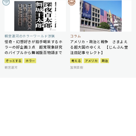
朝宮運河のホラーワールド渉猟
コラム
怪奇・幻想好きが拍手喝采するホ
アメリカ・政治と戦争 さまよえ
ラーの好企画３点 超常現象研究
る超大国のゆくえ 【じんぶん堂
のバイブルから舞城版百物語まで
注目記事セレクト】
ぞっとする
ホラー
考える
アメリカ
政治
朝宮運河
加賀直樹