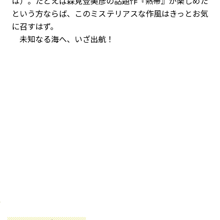
は）。たとえば森見登美彦の話題作『熱帯』が楽しめた
という方ならば、このミステリアスな作風はきっとお気
に召すはず。
未知なる海へ、いざ出航！