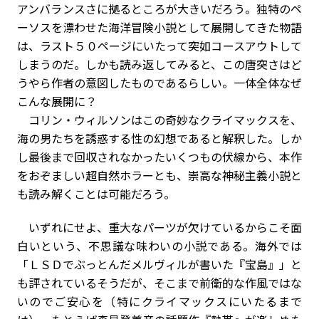
アンバランスさに拠るところが大きいだろう。独特のペ
ーソスを漂わせた海洋冒険小説として展開してきた物語
は、ラスト５０ページにいたって突如コースアウトして
しまうのだ。しかも読み返してみると、この唐突さはど
うやら作者の意図したものであるらしい。一体全体なぜ
こんな展開に？
コリン・ウィルソンはこの奇妙なクライマックスを、
海の男たちを誘惑する性の幻想であると解釈した。しか
し最後まで回収されなかったいくつもの伏線から、本作
をおぞましい超自然ホラーとも、崇高な神秘主義小説と
も読み解くことは可能だろう。
いずれにせよ、重大なパーツが欠けているからこそ面
白いという、不思議な味わいの小説である。海外では
「ＬＳＤでぶっとんだメルヴィルが書いた『宝島』」と
も評されているそうだが、そこまで前衛的な作風ではな
いのでご安心を（特にクライマックスにいたるまで