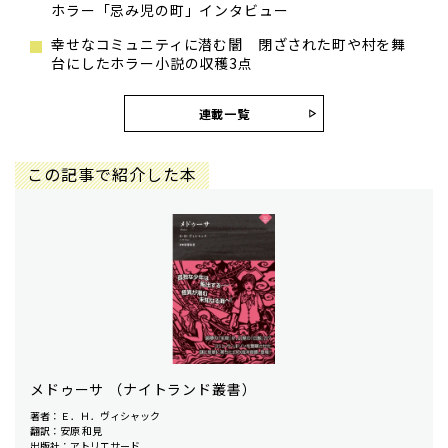
ホラー「忌み児の町」インタビュー
幸せなコミュニティに潜む闇 閉ざされた町や村を舞
台にしたホラー小説の収穫3点
連載一覧
この記事で紹介した本
メドゥーサ （ナイトランド叢書）
著者：Ｅ．Ｈ．ヴィシャック
翻訳：安原 和見
出版社：アトリエサード