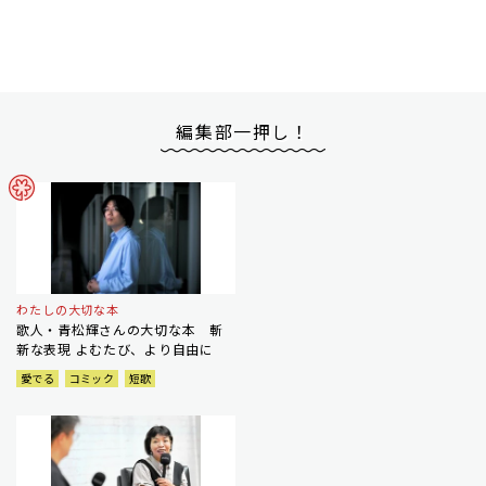
編集部一押し！
わたしの大切な本
歌人・青松輝さんの大切な本 斬
新な表現 よむたび、より自由に
愛でる
コミック
短歌