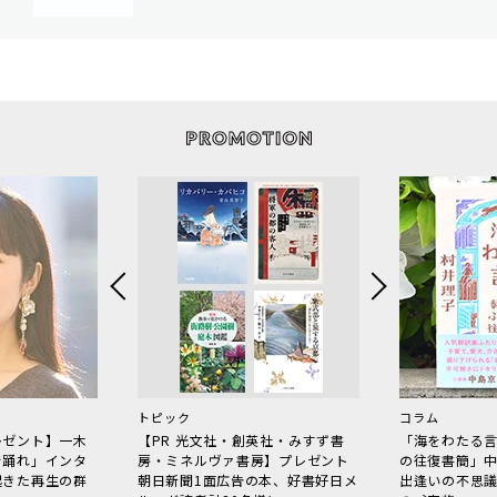
トピック
コラム
レゼント】一木
【PR 光文社・創英社・みすず書
「海をわたる
で踊れ」インタ
房・ミネルヴァ書房】プレゼント
の往復書簡」
起きた再生の群
朝日新聞1面広告の本、好書好日メ
出逢いの不思