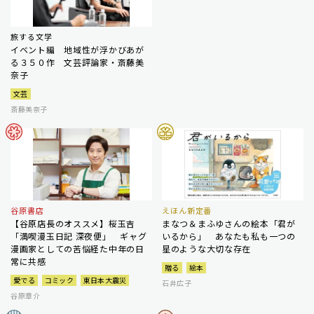
旅する文学
イベント編 地域性が浮かびあが
る３５０作 文芸評論家・斎藤美
奈子
文芸
斎藤美奈子
谷原書店
えほん新定番
【谷原店長のオススメ】桜玉吉
まなつ＆まふゆさんの絵本「君が
「満喫漫玉日記 深夜便」 ギャグ
いるから」 あなたも私も一つの
漫画家としての苦悩経た中年の日
星のような大切な存在
常に共感
贈る
絵本
愛でる
コミック
東日本大震災
石井広子
谷原章介