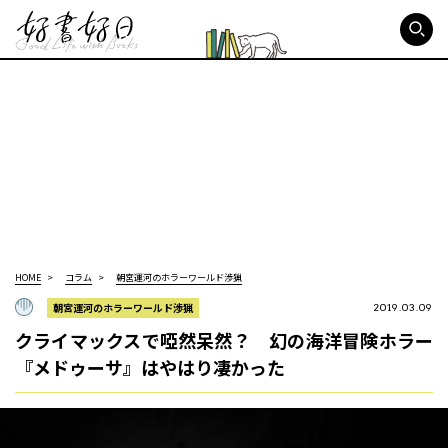
好書好日
HOME
コラム
朝宮運河のホラーワールド渉猟
朝宮運河のホラーワールド渉猟
2019.03.09
クライマックスで啞然呆然？ 幻の海洋冒険ホラー
『メドゥーサ』はやはり凄かった