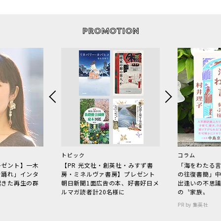
トピック
コラム
レゼント】一木
【PR 光文社・創英社・みすず書
「海をわたる
で踊れ」インタ
房・ミネルヴァ書房】プレゼント
の往復書簡」
起きた再生の群
朝日新聞1面広告の本、好書好日メ
出逢いの不思
ルマガ読者計20名様に
の〝家族〟
PR by 集英社