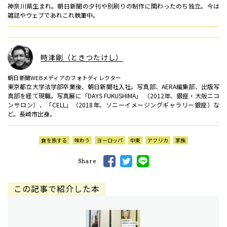
神奈川県生まれ。朝日新聞の夕刊や別刷りの制作に関わったのち独立。今は
雑誌やウェブであれこれ執筆中。
時津剛（ときつたけし）
朝日新聞WEBメディアのフォトディレクター
東京都立大学法学部卒業後、朝日新聞社入社。写真部、AERA編集部、出版写
真部を経て現職。写真展に「DAYS FUKUSHIMA」 （2012年、銀座・大阪ニコ
ンサロン）、「CELL」（2018年、ソニーイメージングギャラリー銀座）な
ど。長崎市出身。
食を旅する
味わう
ヨーロッパ
中東
アフリカ
家族
Share
この記事で紹介した本