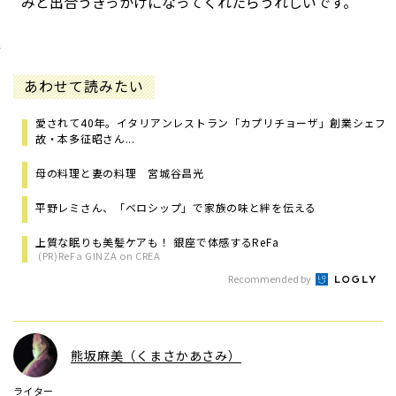
みと出合うきっかけになってくれたらうれしいです。
あわせて読みたい
愛されて40年。イタリアンレストラン「カプリチョーザ」創業シェフ
故・本多征昭さん...
母の料理と妻の料理 宮城谷昌光
平野レミさん、「ベロシップ」で家族の味と絆を伝える
上質な眠りも美髪ケアも！ 銀座で体感するReFa
(PR)ReFa GINZA on CREA
Recommended by
熊坂麻美（くまさかあさみ）
ライター