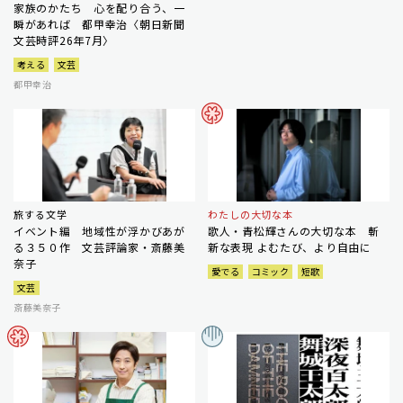
家族のかたち 心を配り合う、一
瞬があれば 都甲幸治〈朝日新聞
文芸時評26年7月〉
考える
文芸
都甲幸治
旅する文学
わたしの大切な本
イベント編 地域性が浮かびあが
歌人・青松輝さんの大切な本 斬
る３５０作 文芸評論家・斎藤美
新な表現 よむたび、より自由に
奈子
愛でる
コミック
短歌
文芸
斎藤美奈子