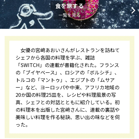
食を旅する
一覧を見る
女優の宮﨑あおいさんがレストランを訪ねて
シェフから各国の料理を学ぶ、雑誌
「SWITCH」の連載が書籍化された。フランス
の「ブイヤベース」、ロシアの「ボルシチ」、
トルコの「マントゥ」、エジプトの「ムサア
ー」など、ヨーロッパや中東、アフリカ地域の
20か国の料理25皿を、レシピや料理風景の写
真、シェフとの対話とともに紹介している。初
の料理本を出版した宮﨑さんに、連載の裏話や
美味しい料理を作る秘訣、思い出の味などを伺
った。