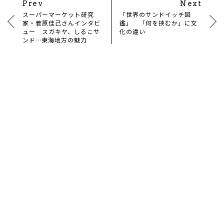
Prev
Next
スーパーマーケット研究
「世界のサンドイッチ図
家・菅原佳己さんインタビ
鑑」 「何を挟むか」に文
ュー スガキヤ、しるこサ
化の違い
ンド…東海地方の魅力