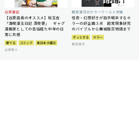
谷原書店
朝宮運河のホラーワールド渉猟
【谷原店長のオススメ】桜玉吉
怪奇・幻想好きが拍手喝采するホ
「満喫漫玉日記 深夜便」 ギャグ
ラーの好企画３点 超常現象研究
漫画家としての苦悩経た中年の日
のバイブルから舞城版百物語まで
常に共感
ぞっとする
ホラー
愛でる
コミック
東日本大震災
朝宮運河
谷原章介