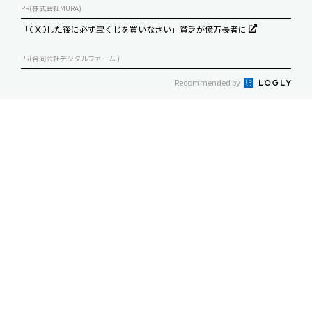
PR(株式会社MURA)
「〇〇した後に必ず宝くじを買いなさい」貧乏が億万長者に
PR(合同会社デジタルファーム )
Recommended by