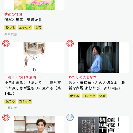
季節の地図
偶然と確率 柴崎友香
愛でる
エッセイ
文芸
柴崎友香
一穂ミチの日々漫画
わたしの大切な本
小日向まるこ「あかり」 持ち寄
歌人・青松輝さんの大切な本 斬
った寂しさが温もりに変わる（第
新な表現 よむたび、より自由に
14回）
愛でる
コミック
短歌
愛でる
コミック
一穂ミチ