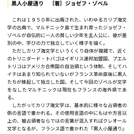
黒人小屋通り ［著］ジョゼフ・ゾベル
これは１９５０年に出版された、いわゆるカリブ海文
学の古典で、マルチニック島で生まれ育ったジョゼフ・
ゾベルが自伝的に一人の貧しい少年を主人公に、彼が差
別の中、学びの力で独立していく様子を描く。
ただしカリブ海文学というくくり自体が複雑で、近く
のトリニダード・トバゴはイギリス連邦加盟国、プエル
トリコはアメリカ合衆国の自治領という体制、そしてハ
イチはあまり知られていないがフランス革命直後に黒人
たちが蜂起して独立した国。そして今回のゾベルが文学
をなしたマルチニックは現在もフランスの海外県であ
る。
したがってカリブ海文学は、基本的に様々な占領者の
側の言語で書かれる。その使用言語の中にもはや方言以
上の、被占領者ならではの言葉が混入すればクレオール
文学となるが、フランス語で書かれた『黒人小屋通り』