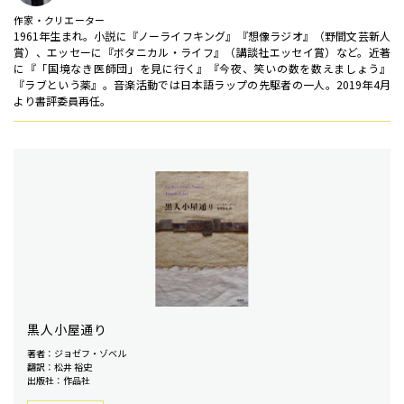
作家・クリエーター
1961年生まれ。小説に『ノーライフキング』『想像ラジオ』（野間文芸新人
賞）、エッセーに『ボタニカル・ライフ』（講談社エッセイ賞）など。近著
に『「国境なき医師団」を見に行く』『今夜、笑いの数を数えましょう』
『ラブという薬』。音楽活動では日本語ラップの先駆者の一人。2019年4月
より書評委員再任。
黒人小屋通り
著者：ジョゼフ・ゾベル
翻訳：松井 裕史
出版社：作品社