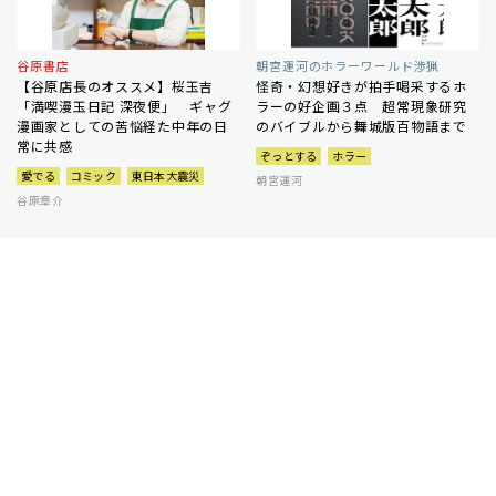
谷原書店
朝宮運河のホラーワールド渉猟
【谷原店長のオススメ】桜玉吉
怪奇・幻想好きが拍手喝采するホ
「満喫漫玉日記 深夜便」 ギャグ
ラーの好企画３点 超常現象研究
漫画家としての苦悩経た中年の日
のバイブルから舞城版百物語まで
常に共感
ぞっとする
ホラー
愛でる
コミック
東日本大震災
朝宮運河
谷原章介