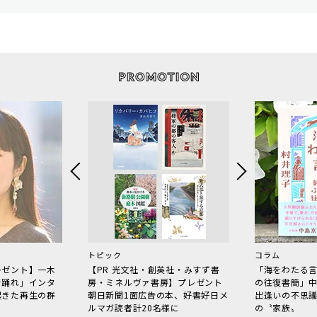
トピック
コラム
レゼント】一木
【PR 光文社・創英社・みすず書
「海をわたる
で踊れ」インタ
房・ミネルヴァ書房】プレゼント
の往復書簡」
起きた再生の群
朝日新聞1面広告の本、好書好日メ
出逢いの不思
ルマガ読者計20名様に
の〝家族〟