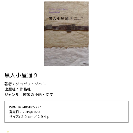
黒人小屋通り
著者：ジョゼフ・ゾベル
出版社：作品社
ジャンル：欧米の小説・文学
ISBN: 9784861827297
発売⽇： 2019/03/20
サイズ: ２０ｃｍ／２９４ｐ