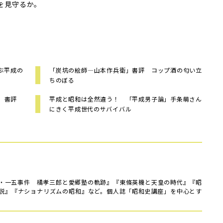
を見守るか。
ぶ平成の
「炭坑の絵師―山本作兵衛」書評 コップ酒の匂い立
ちのぼる
る」書評
平成と昭和は全然違う！ 「平成男子論」手条萌さん
にきく平成世代のサバイバル
・一五事件 橘孝三郎と愛郷塾の軌跡』『東條英機と天皇の時代』『昭
説』『ナショナリズムの昭和』など。個人誌「昭和史講座」を中心とす