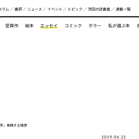
コラム
書評
ニュース
イベント
トピック
次回の読書⾯
連載一覧
好書好日
受賞作
絵本
エッセイ
コミック
ホラー
私が選ぶ本
？
えほん新定番
今めぐりたい児童文学の世界
図鑑の中の小宇宙
学」実践する随想
2019.06.22