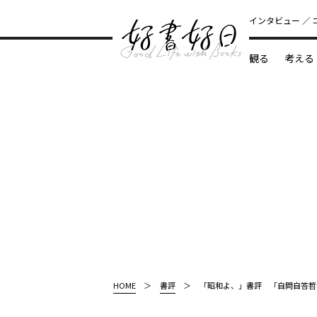
インタビュー
観る
考える
どんな本
HOME
書評
「昭和よ、」書評 「自問自答哲