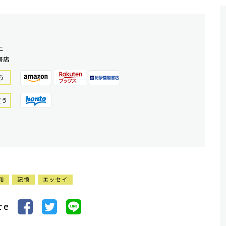
二
書店
う
買う
和
記憶
エッセイ
re