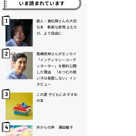
いま読まれています
歌人・青松輝さんの大切
な本 斬新な表現 よむた
び、より自由に
髙嶋政伸さんがエッセイ
「インティマシーコーデ
ィネーター」を無料公開
した理由 「おつむの良
い子は長居しない」イン
タビュー
この夏 子どもにおすすめ
の本
外からの声 澤田瞳子