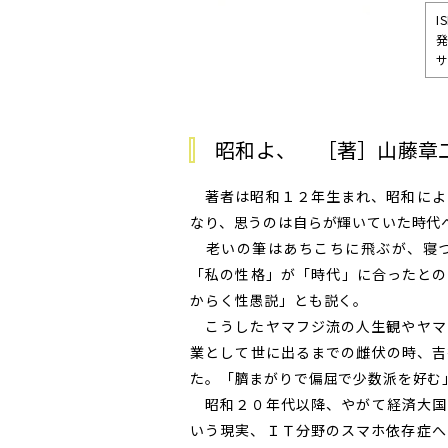
I
発
サ
昭和よ、 ［著］山藤章
著者は昭和１２年生まれ、昭和によ
なり、思うのは自らが輝いていた時代
老いの筆はあちこちに飛ぶが、寝つ
「私の性格」が「時代」に合ったとの
からく性愚説」とも説く。
こうしたヤマフジ流の人生観やヤマ
業として世に出るまでの雌伏の時、吉
た。「臍まがりで偏屈で少数派を好む
昭和２０年代以降、やがて経済大国
いう現実、ＩＴ分野のスマホ依存症へ