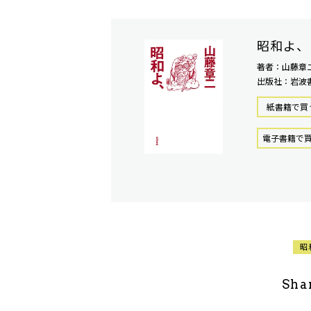
昭和よ、
著者：山藤章
出版社：岩波
紙書籍で買
電⼦書籍で
昭
Sha