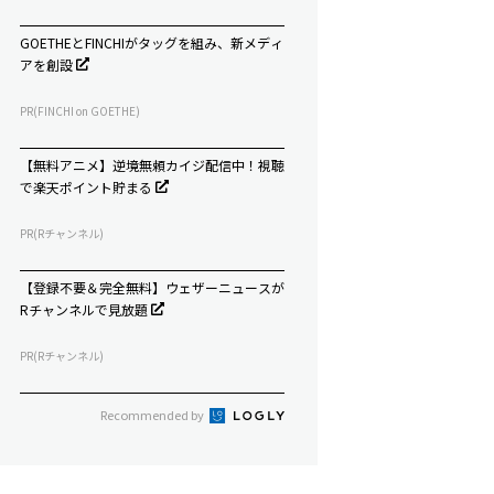
GOETHEとFINCHIがタッグを組み、新メディ
アを創設
PR(FINCHI on GOETHE)
【無料アニメ】逆境無頼カイジ配信中！視聴
で楽天ポイント貯まる
PR(Rチャンネル)
【登録不要＆完全無料】ウェザーニュースが
Rチャンネルで見放題
PR(Rチャンネル)
Recommended by