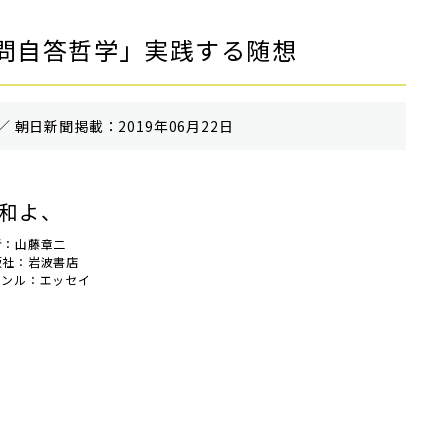
問自答哲学」実践する随想
／ 朝⽇新聞掲載：2019年06月22日
和よ、
者：山藤章二
版社：岩波書店
ャンル：エッセイ