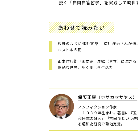
説く「自問自答哲学」を実践して時世
あわせて読みたい
秒針のように進む文章 荒川洋治さんが選
ベスト本５冊
山本作兵衛「画文集 炭鉱（ヤマ）に生き
過酷な世界、たくましき生活力
保阪正康（ホサカマサヤス）
ノンフィクション作家
１９３９年生まれ。著書に『五
和陸軍の研究』『吉田茂という逆
る昭和史研究で菊池寛賞。