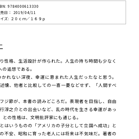
SBN: 9784000613330
売⽇： 2019/04/11
イズ: ２０ｃｍ／１６９ｐ
二
り性格、生活設計が作られた。人生の持ち時間も少なく
への追想である。
かれない深夜、幸運に恵まれた人生だったなと思う。
述懐、他者と比較しての一喜一憂などせず、「人間すべ
フジ節が、本書の読みどころだ。表現者を目指し、自由
行淳之介との出会いなど、乱の時代を生きる幸運があっ
」との性格は、文明批評家にも通じる。
とはいうものの「アメリカの子分として立国へ成功」と
の不安、昭和に育った老人には将来は不気味だ。著者の