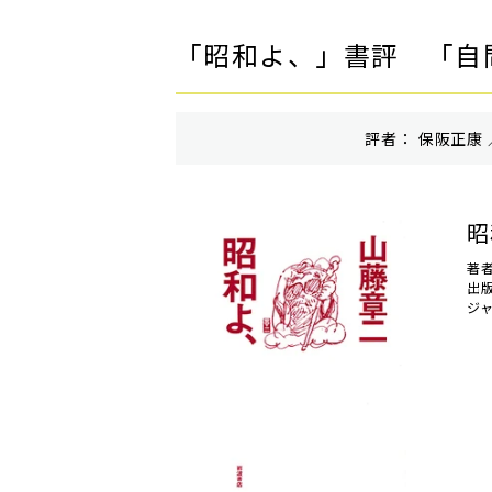
「昭和よ、」書評 「自
評者： 保阪正康 
昭
著
出
ジ