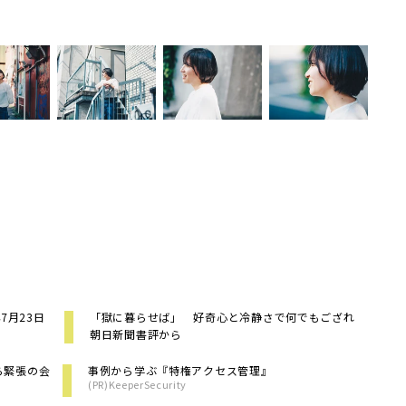
7月23日
「獄に暮らせば」 好奇心と冷静さで何でもござれ
朝日新聞書評から
ら緊張の会
事例から学ぶ『特権アクセス管理』
(PR)KeeperSecurity