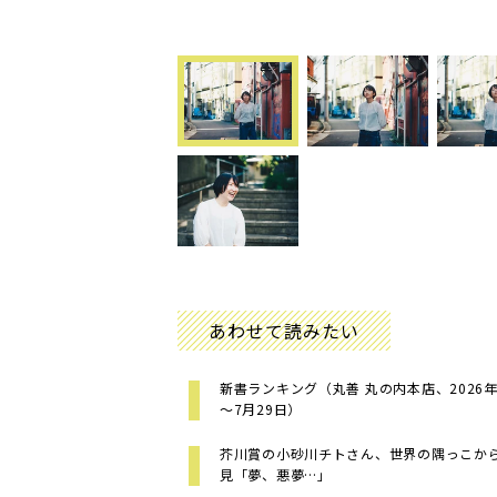
あわせて読みたい
新書ランキング（丸善 丸の内本店、2026年
～7月29日）
芥川賞の小砂川チトさん、世界の隅っこか
見「夢、悪夢…」