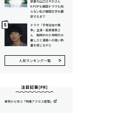
訳者の山口さやかさん
K-POPも韓国ドラマも知
らない私が韓国文学を翻
訳するまで
ドラマ「手塚治虫の戦
争」主演・高良健吾さ
ん 戦時中の少年時代の
厳しさと漫画への強い熱
量を感じながら
人気ランキング⼀覧
注目記事[PR]
事例から学ぶ『特権アクセス管理』