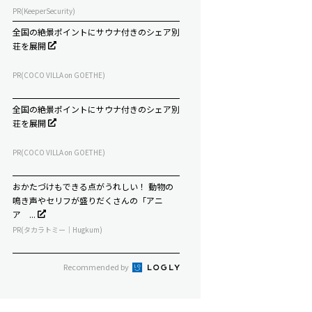
PR(KeeperSecurity)
全国の絶景ポイントにサウナ付きのシェア別
荘を展開
PR(COCO VILLA on GOETHE)
全国の絶景ポイントにサウナ付きのシェア別
荘を展開
PR(COCO VILLA on GOETHE)
おかたづけもできる点がうれしい！ 動物の
鳴き声やセリフが盛りだくさんの「アニ
ア ...
PR(タカラトミー｜Hugkum)
Recommended by