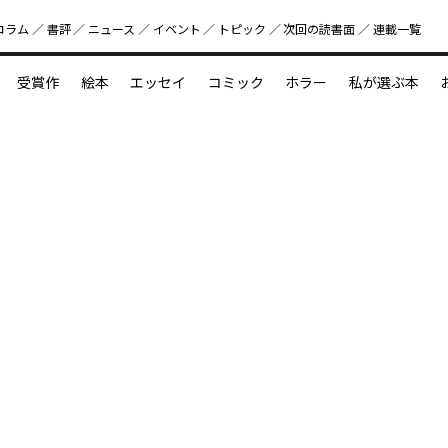
コラム
書評
ニュース
イベント
トピック
次回の読書⾯
連載一覧
好書好日
受賞作
絵本
エッセイ
コミック
ホラー
私が選ぶ本
？
えほん新定番
今めぐりたい児童文学の世界
図鑑の中の小宇宙