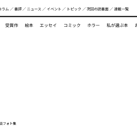
コラム
書評
ニュース
イベント
トピック
次回の読書⾯
連載一覧
好書好日
受賞作
絵本
エッセイ
コミック
ホラー
私が選ぶ本
？
えほん新定番
今めぐりたい児童文学の世界
図鑑の中の小宇宙
談フォト集