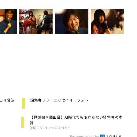
朝日４賞決
編集者リレーエッセイ４ フォト
【見城徹×藤田晋】AI時代でも変わらない経営者の本
質
(PR)FINCHI on GOETHE
Recommended by