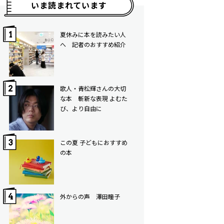
いま読まれています
夏休みに本を読みたい人
へ 記者のおすすめ紹介
歌人・青松輝さんの大切
な本 斬新な表現 よむた
び、より自由に
この夏 子どもにおすすめ
の本
外からの声 澤田瞳子