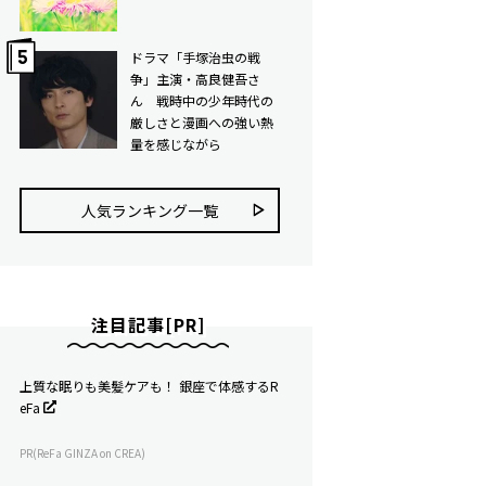
ドラマ「手塚治虫の戦
争」主演・高良健吾さ
ん 戦時中の少年時代の
厳しさと漫画への強い熱
量を感じながら
人気ランキング⼀覧
注目記事[PR]
上質な眠りも美髪ケアも！ 銀座で体感するR
eFa
PR(ReFa GINZA on CREA)