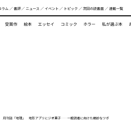
コラム
書評
ニュース
イベント
トピック
次回の読書⾯
連載一覧
好書好日
受賞作
絵本
エッセイ
コミック
ホラー
私が選ぶ本
？
えほん新定番
今めぐりたい児童文学の世界
図鑑の中の小宇宙
月刊誌「地理」 地形アプリにジオ菓子……一般読者に向けた絶妙なツボ