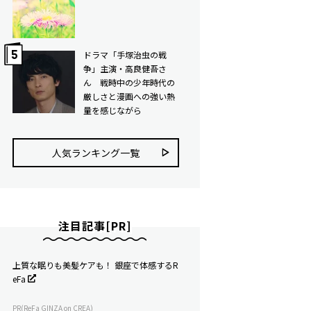
ドラマ「手塚治虫の戦
争」主演・高良健吾さ
ん 戦時中の少年時代の
厳しさと漫画への強い熱
量を感じながら
人気ランキング⼀覧
注目記事[PR]
上質な眠りも美髪ケアも！ 銀座で体感するR
eFa
PR(ReFa GINZA on CREA)