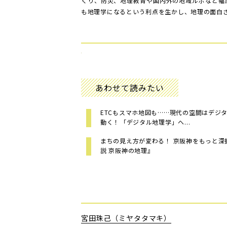
くり、防災、地理教育や国内外の地域ルポなど幅
も地理学になるという利点を生かし、地理の面白
あわせて読みたい
ETCもスマホ地図も……現代の空間はデジ
動く！――「デジタル地理学」へ...
まちの見え方が変わる！ 京阪神をもっと深
説 京阪神の地理』
宮田珠己（ミヤタタマキ）