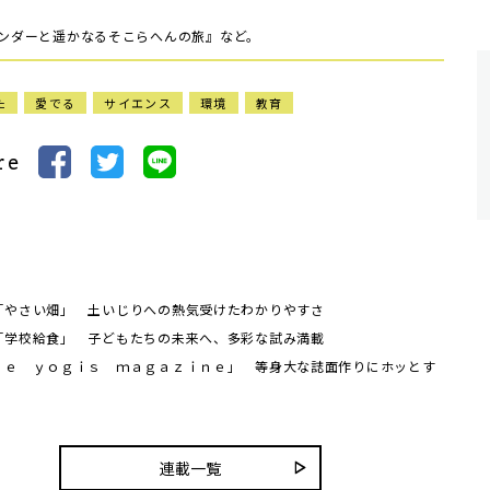
ワンダーと遥かなるそこらへんの旅』など。
た
愛でる
サイエンス
環境
教育
re
「やさい畑」 土いじりへの熱気受けたわかりやすさ
「学校給食」 子どもたちの未来へ、多彩な試み満載
ｈｅ ｙｏｇｉｓ ｍａｇａｚｉｎｅ」 等身大な誌面作りにホッとす
連載一覧