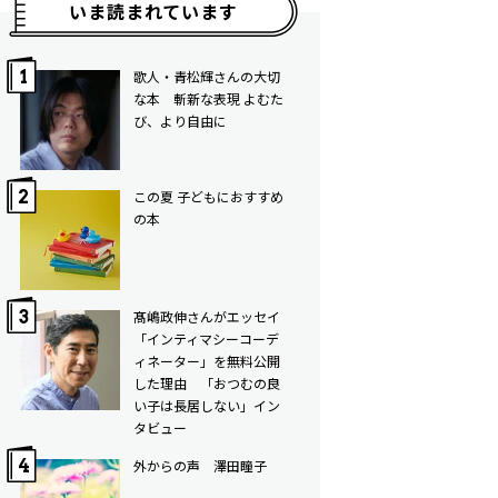
いま読まれています
歌人・青松輝さんの大切
な本 斬新な表現 よむた
び、より自由に
この夏 子どもにおすすめ
の本
髙嶋政伸さんがエッセイ
「インティマシーコーデ
ィネーター」を無料公開
した理由 「おつむの良
い子は長居しない」イン
タビュー
外からの声 澤田瞳子