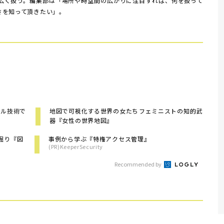
広く扱う。編集部は「場所や時空間の広がりに注目すれば、何を扱って
さを知って頂きたい」。
タル技術で
地図で可視化する世界の女たち――フェミニストの知的武
器『女性の世界地図』
掘り『図
事例から学ぶ『特権アクセス管理』
(PR)KeeperSecurity
Recommended by