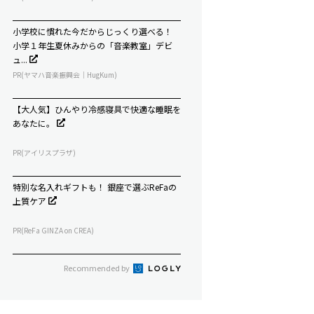
小学校に慣れた今だからじっくり選べる！
小学１年生夏休みからの「音楽教室」デビ
ュ...
PR(ヤマハ音楽振興会｜HugKum)
【大人気】ひんやり冷感寝具で快適な睡眠を
あなたに。
PR(アイリスプラザ)
特別な名入れギフトも！ 銀座で選ぶReFaの
上質ケア
PR(ReFa GINZA on CREA)
Recommended by