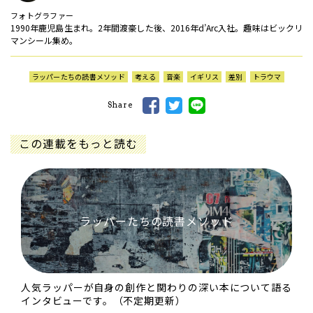
フォトグラファー
1990年鹿児島生まれ。2年間渡豪した後、2016年d’Arc入社。趣味はビックリ
マンシール集め。
ラッパーたちの読書メソッド
考える
音楽
イギリス
差別
トラウマ
Share
この連載をもっと読む
ラッパーたちの読書メソッド
人気ラッパーが自身の創作と関わりの深い本について語る
インタビューです。（不定期更新）