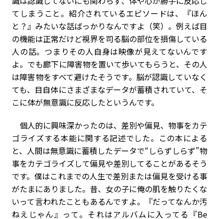
識は認識してないにも関わらず、体や心が勝手に反応し
てしまうこと。紹介されているエピソードは、『ほん
と？』みたいな話ばっかりなんですよ（笑）。例えば目
の機能は正常だけど視界を司る脳の部位を損傷している
人の話。つまりその人自身は映像が見えてないんです
よ。でも廊下に障害物を置いて歩いてもらうと、その人
は障害物をすべて避けたそうです。脳が認識していなく
ても、目自体にさまざまなデータが蓄積されていて、そ
こに体が無意識に反応したというんです。
個人的に興味深かったのは、差別や偏見、物事をカテ
ゴライズする本能に関する記述でした。この本による
と、人間は無意識に蓄積したデータで“しらずしらず”物
事をカテゴライズして偏見や差別してることがあるそう
です。僕はこれまでの人生で差別または偏見を受ける事
がたまにありました。昔、女の子に俺の肌を触りたくな
いって言われたこともあるんですよ。『だってなんか汚
ねえじゃん』って。それはアルバムに入ってる『Be