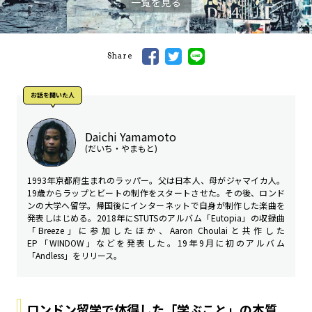
一覧を見る
Share
お話を聞いた⼈
Daichi Yamamoto
(だいち・やまもと)
1993年京都府生まれのラッパー。父は日本人、母がジャマイカ人。
19歳からラップとビートの制作をスタートさせた。その後、ロンド
ンの大学へ留学。帰国後にインターネットで自身が制作した楽曲を
発表しはじめる。2018年にSTUTSのアルバム「Eutopia」の収録曲
「Breeze」に参加したほか、Aaron Choulaiと共作した
EP「WINDOW」などを発表した。19年9月に初のアルバム
「Andless」をリリース。
ロンドン留学で体得した「学ぶこと」の本質