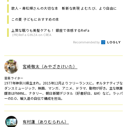
歌人・青松輝さんの大切な本 斬新な表現 よむたび、より自由に
この夏 子どもにおすすめの本
上質な眠りも美髪ケアも！ 銀座で体感するReFa
(PR)ReFa GINZA on CREA
Recommended by
宮崎敬太（みやざきけいた）
音楽ライター
1977年神奈川県生まれ。2015年12月よりフリーランスに。オルタナティブな
ダンスミュージック、映画、マンガ、アニメ、ドラマ、動物が好き。主な執筆
媒体はFNMNL、ナタリー、朝日新聞デジタル（好書好日、&M）など。ラッパ
ーのD.O、輪入道の自伝で構成を担当。
有村蓮（ありむられん）