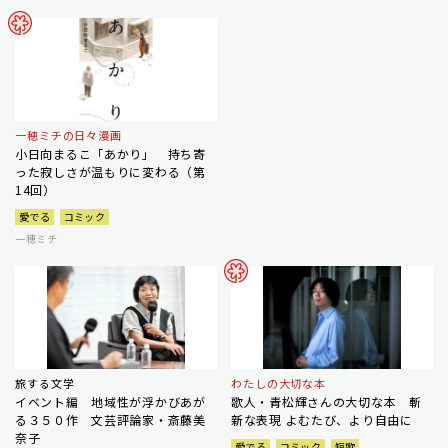
一穂ミチの日々漫画
小日向まるこ「あかり」 持ち寄
った寂しさが温もりに変わる（第
14回）
愛でる
コミック
一穂ミチ
旅する文学
わたしの大切な本
イベント編 地域性が浮かびあが
歌人・青松輝さんの大切な本 斬
る３５０作 文芸評論家・斎藤美
新な表現 よむたび、より自由に
奈子
愛でる
コミック
短歌