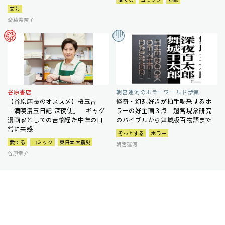
文芸
斎藤美奈子
谷原書店
朝宮運河のホラーワールド渉猟
【谷原店長のオススメ】桜玉吉
怪奇・幻想好きが拍手喝采するホ
「満喫漫玉日記 深夜便」 ギャグ
ラーの好企画３点 超常現象研究
漫画家としての苦悩経た中年の日
のバイブルから舞城版百物語まで
常に共感
ぞっとする
ホラー
愛でる
コミック
東日本大震災
朝宮運河
谷原章介