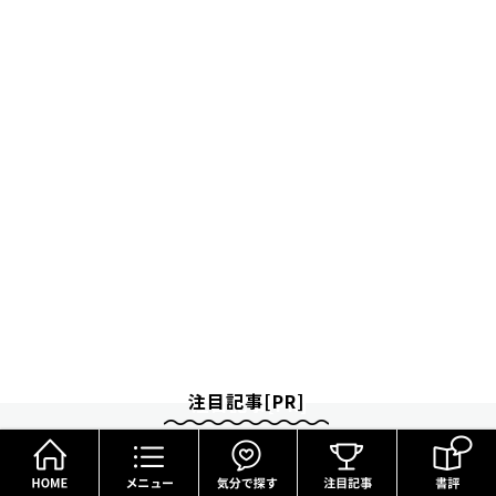
注目記事[PR]
HOME
メニュー
気分で探す
８月のロト6はこの方法で買え!!６つの数字が『完全一致』する方法