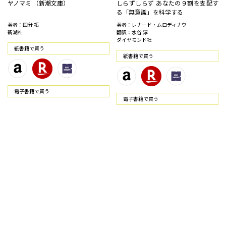
ヤノマミ （新潮文庫）
しらずしらず あなたの９割を支配す
る「無意識」を科学する
著者：国分 拓
著者：レナード・ムロディナウ
新潮社
翻訳：水谷 淳
ダイヤモンド社
紙書籍で買う
紙書籍で買う
電⼦書籍で買う
電⼦書籍で買う