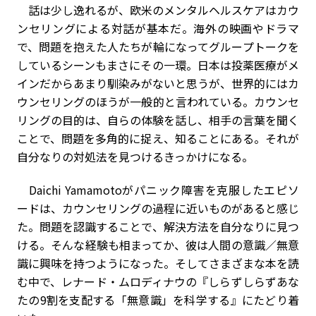
話は少し逸れるが、欧米のメンタルヘルスケアはカウ
ンセリングによる対話が基本だ。海外の映画やドラマ
で、問題を抱えた人たちが輪になってグループトークを
しているシーンもまさにその一環。日本は投薬医療がメ
インだからあまり馴染みがないと思うが、世界的にはカ
ウンセリングのほうが一般的と言われている。カウンセ
リングの目的は、自らの体験を話し、相手の言葉を聞く
ことで、問題を多角的に捉え、知ることにある。それが
自分なりの対処法を見つけるきっかけになる。
Daichi Yamamotoがパニック障害を克服したエピソ
ードは、カウンセリングの過程に近いものがあると感じ
た。問題を認識することで、解決方法を自分なりに見つ
ける。そんな経験も相まってか、彼は人間の意識／無意
識に興味を持つようになった。そしてさまざまな本を読
む中で、レナード・ムロディナウの『しらずしらず――あな
たの9割を支配する「無意識」を科学する』にたどり着