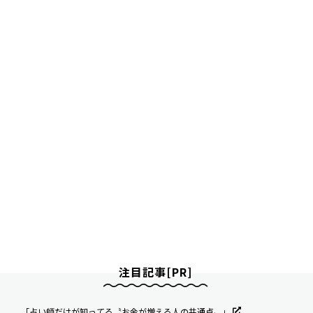
注目記事[PR]
「占い師だけが知ってる〝お金が増える人の共通点〟」