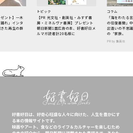
トピック
コラム
レゼント】一木
【PR 光文社・創英社・みすず書
「海をわたる
で踊れ」インタ
房・ミネルヴァ書房】プレゼント
の往復書簡」
起きた再生の群
朝日新聞1面広告の本、好書好日メ
出逢いの不思
ルマガ読者計20名様に
の〝家族〟
PR by 集英社
好書好日は、好奇心旺盛な人々に向けた、人生を豊かにす
る本の情報サイトです。
映画やアート、食などのライフ＆カルチャーを楽しむため