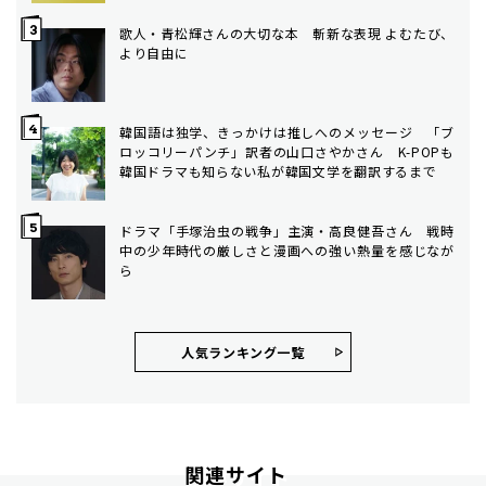
歌人・青松輝さんの大切な本 斬新な表現 よむたび、
より自由に
韓国語は独学、きっかけは推しへのメッセージ 「ブ
ロッコリーパンチ」訳者の山口さやかさん K-POPも
韓国ドラマも知らない私が韓国文学を翻訳するまで
ドラマ「手塚治虫の戦争」主演・高良健吾さん 戦時
中の少年時代の厳しさと漫画への強い熱量を感じなが
ら
人気ランキング⼀覧
関連サイト