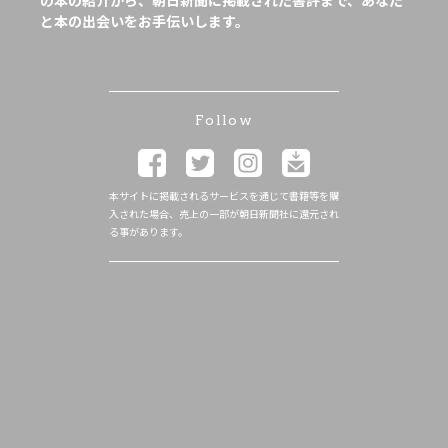
の本の紹介から、朝日新聞に掲載された書評まで、あなた
と本の出会いをお手伝いします。
Follow
本サイトに掲載されるサービスを通じて書籍等を購
入された場合、売上の一部が朝日新聞社に還元され
る事があります。