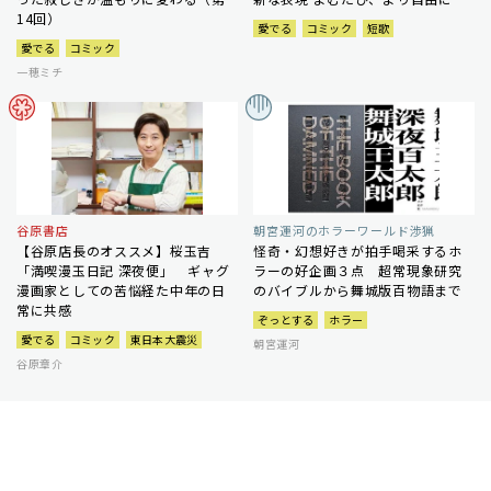
14回）
愛でる
コミック
短歌
愛でる
コミック
一穂ミチ
谷原書店
朝宮運河のホラーワールド渉猟
【谷原店長のオススメ】桜玉吉
怪奇・幻想好きが拍手喝采するホ
「満喫漫玉日記 深夜便」 ギャグ
ラーの好企画３点 超常現象研究
漫画家としての苦悩経た中年の日
のバイブルから舞城版百物語まで
常に共感
ぞっとする
ホラー
愛でる
コミック
東日本大震災
朝宮運河
谷原章介