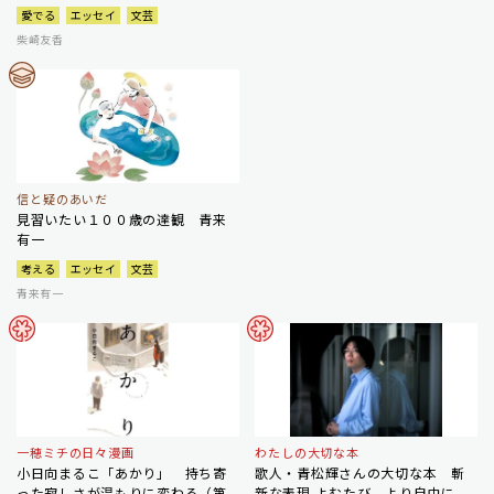
愛でる
エッセイ
文芸
柴崎友香
信と疑のあいだ
見習いたい１００歳の達観 青来
有一
考える
エッセイ
文芸
青来有一
一穂ミチの日々漫画
わたしの大切な本
小日向まるこ「あかり」 持ち寄
歌人・青松輝さんの大切な本 斬
った寂しさが温もりに変わる（第
新な表現 よむたび、より自由に