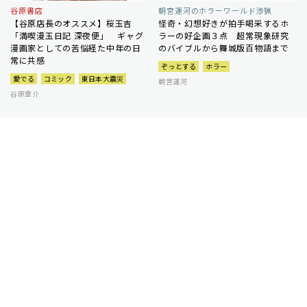
谷原書店
朝宮運河のホラーワールド渉猟
【谷原店長のオススメ】桜玉吉
怪奇・幻想好きが拍手喝采するホ
「満喫漫玉日記 深夜便」 ギャグ
ラーの好企画３点 超常現象研究
漫画家としての苦悩経た中年の日
のバイブルから舞城版百物語まで
常に共感
ぞっとする
ホラー
愛でる
コミック
東日本大震災
朝宮運河
谷原章介