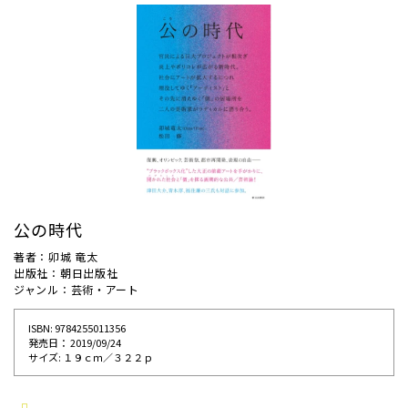
公の時代
著者：卯城 竜太
出版社：朝日出版社
ジャンル：芸術・アート
ISBN: 9784255011356
発売⽇： 2019/09/24
サイズ: １９ｃｍ／３２２ｐ