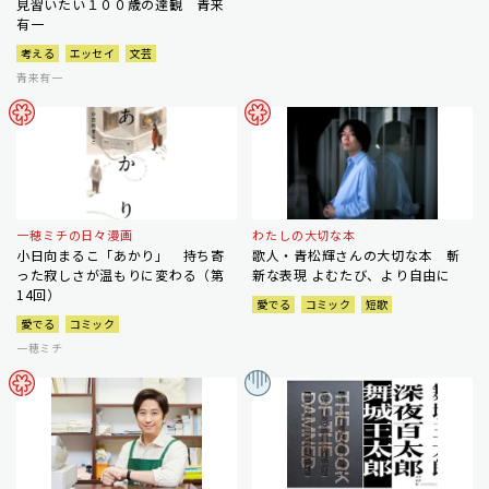
見習いたい１００歳の達観 青来
有一
考える
エッセイ
文芸
青来有一
一穂ミチの日々漫画
わたしの大切な本
小日向まるこ「あかり」 持ち寄
歌人・青松輝さんの大切な本 斬
った寂しさが温もりに変わる（第
新な表現 よむたび、より自由に
14回）
愛でる
コミック
短歌
愛でる
コミック
一穂ミチ