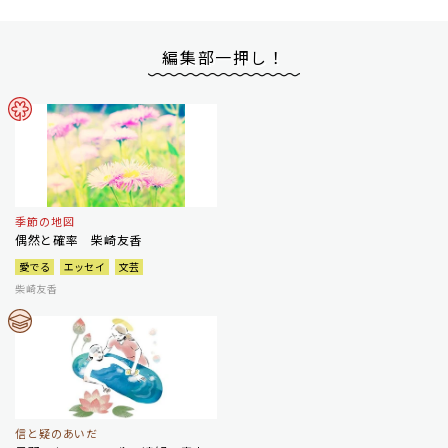
編集部一押し！
季節の地図
偶然と確率 柴崎友香
愛でる
エッセイ
文芸
柴崎友香
信と疑のあいだ