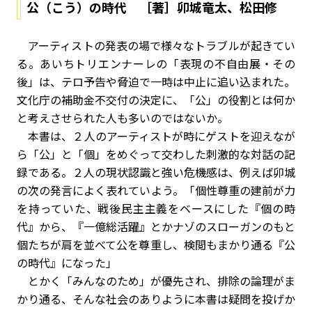
公（こう）の時代 ［著］卯城竜太、松田修
アーティストの発表の場で様々なトラブルが起きてい
る。あいちトリエンナーレの「表現の不自由展・その
後」は、テロ予告や脅迫で一時は中止に追い込まれた。
文化庁の補助金不交付の決定に、「公」の役割とは何か
と考えさせられた人も多いのではないか。
本書は、２人のアーティストが時にゲストを迎えなが
ら「公」と「個」をめぐって交わした刺激的な対話の記
録である。２人の現状認識と強い危機感は、例えば卯城
の次の発言によく表れていよう。「個性尊重の建前が力
を持っていた、戦後民主主義をベースにした『個の時
代』から、『一億総活躍』とかナゾのスローガンのもと
個たちが肩を並べて公を尊重し、検閲もまかり通る『公
の時代』になった」
とかく「みんなのため」が優先され、排除の論理がま
かり通る、そんな社会のありように本書は疑問を投げか