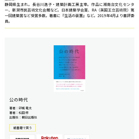
静岡県生まれ。長谷川逸子・建築計画工房主宰。作品に湘南台文化センタ
ー、新潟市民芸術文化会館など。日本建築学会賞、RA（英国王立芸術院）第
一回建築賞など受賞多数。著書に『生活の装置』など。2019年4月より書評委
員。
公の時代
著者：卯城 竜太
著者：松田 修
出版社：朝日出版社
紙書籍で買う