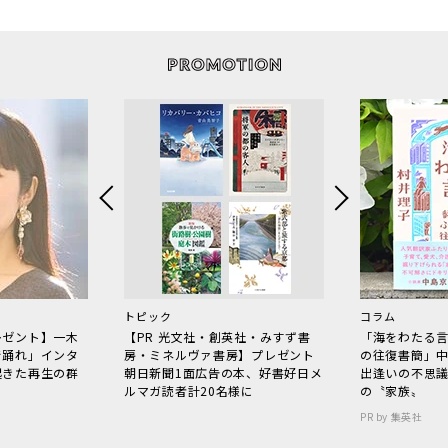
トピック
コラム
レゼント】一木
【PR 光文社・創英社・みすず書
「海をわたる
で踊れ」インタ
房・ミネルヴァ書房】プレゼント
の往復書簡」
起きた再生の群
朝日新聞1面広告の本、好書好日メ
出逢いの不思
ルマガ読者計20名様に
の〝家族〟
PR by 集英社