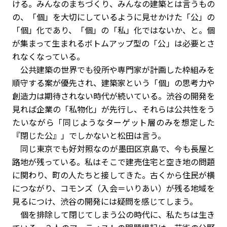
ける。みんなのまちづくり、みんなの建築とは言うもの
の、「個」を大切にしているように見せかけた「公」の
「個」化であり、「個」の「私」化ではないか、と。個
が集まって生まれるボトムアップ型の「公」は必要とさ
れなくなっている。
公共建築の世界でも役所や専門家が計画した枠組みを
順守する案が優先され、建築家という「個」の思考力や
創造力は期待されない時代が続いている。渋谷の開発を
見れば企業の「私物化」が先行し、それらは公共性をう
たいながら「同じようなターゲット層のみを想定した
『閉じた公』」でしかないと松田は言う。
同じ東京でも好対照なのが墨田区京島で、今も長屋と
路地が残っている。私はそこで建売住宅と空き地の問題
に関わり、町の人たちと接してきた。古くから住民が横
につながり、コモンズ（入会＝いりあい）が残る地域を
見るにつけ、渋谷の開発には疑問を感じてしまう。
個を排除して閉じてしまう公の時代に、私たちは生き