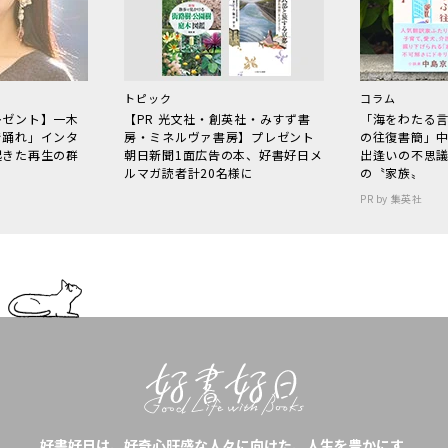
トピック
コラム
レゼント】一木
【PR 光文社・創英社・みすず書
「海をわたる
で踊れ」インタ
房・ミネルヴァ書房】プレゼント
の往復書簡」
起きた再生の群
朝日新聞1面広告の本、好書好日メ
出逢いの不思
ルマガ読者計20名様に
の〝家族〟
PR by 集英社
好書好日は、好奇心旺盛な人々に向けた、人生を豊かにす