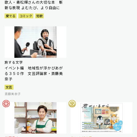
歌人・青松輝さんの大切な本 斬
新な表現 よむたび、より自由に
愛でる
コミック
短歌
旅する文学
イベント編 地域性が浮かびあが
る３５０作 文芸評論家・斎藤美
奈子
文芸
斎藤美奈子