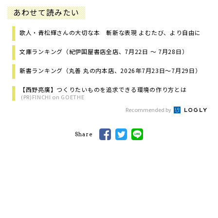
あわせて読みたい
歌人・青松輝さんの大切な本 斬新な表現 よむたび、より自由に
文庫ランキング（紀伊国屋書店全店、7月22日 ～ 7月28日）
新書ランキング（丸善 丸の内本店、2026年7月23日～7月29日）
【西野亮廣】つくりたいものを追求できる環境の作り方とは
(PR)FINCHI on GOETHE
Recommended by
Share