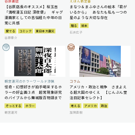
谷原書店
えほん新定番
【谷原店長のオススメ】桜玉吉
まなつ＆まふゆさんの絵本「君が
「満喫漫玉日記 深夜便」 ギャグ
いるから」 あなたも私も一つの
漫画家としての苦悩経た中年の日
星のような大切な存在
常に共感
贈る
絵本
愛でる
コミック
東日本大震災
石井広子
谷原章介
朝宮運河のホラーワールド渉猟
コラム
怪奇・幻想好きが拍手喝采するホ
アメリカ・政治と戦争 さまよえ
ラーの好企画３点 超常現象研究
る超大国のゆくえ 【じんぶん堂
のバイブルから舞城版百物語まで
注目記事セレクト】
ぞっとする
ホラー
考える
アメリカ
政治
朝宮運河
加賀直樹