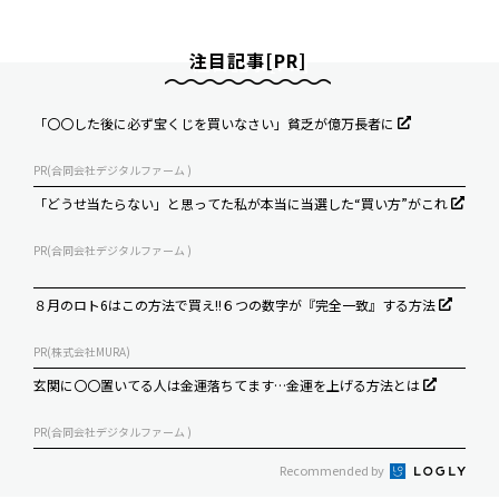
注目記事[PR]
「〇〇した後に必ず宝くじを買いなさい」貧乏が億万長者に
PR(合同会社デジタルファーム )
「どうせ当たらない」と思ってた私が本当に当選した“買い方”がこれ
PR(合同会社デジタルファーム )
８月のロト6はこの方法で買え!!６つの数字が『完全一致』する方法
PR(株式会社MURA)
玄関に〇〇置いてる人は金運落ちてます…金運を上げる方法とは
PR(合同会社デジタルファーム )
Recommended by