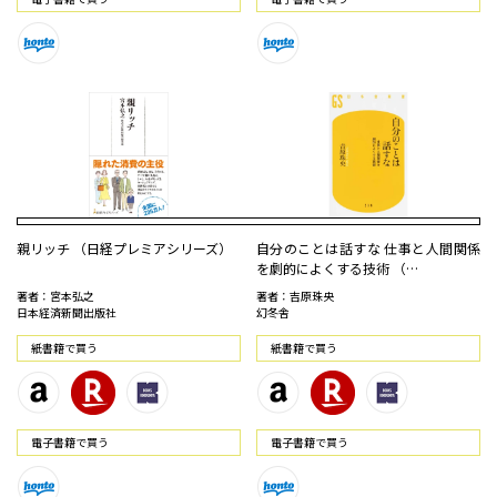
親リッチ （日経プレミアシリーズ）
自分のことは話すな 仕事と人間関係
を劇的によくする技術 （…
著者：宮本弘之
著者：吉原珠央
日本経済新聞出版社
幻冬舎
紙書籍で買う
紙書籍で買う
電⼦書籍で買う
電⼦書籍で買う