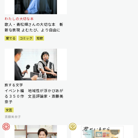
わたしの大切な本
歌人・青松輝さんの大切な本 斬
新な表現 よむたび、より自由に
愛でる
コミック
短歌
旅する文学
イベント編 地域性が浮かびあが
る３５０作 文芸評論家・斎藤美
奈子
文芸
斎藤美奈子