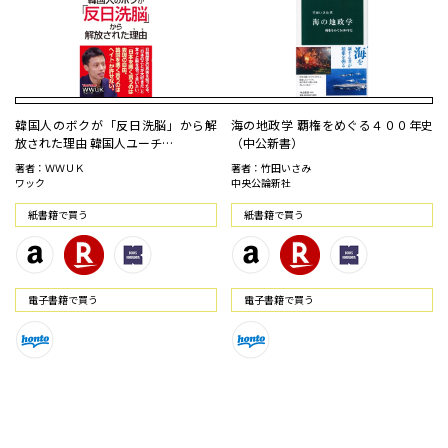
韓国人のボクが「反日洗脳」から解
海の地政学 覇権をめぐる４００年史
放された理由 韓国人ユーチ…
（中公新書）
著者：ＷＷＵＫ
著者：竹田いさみ
ワック
中央公論新社
紙書籍で買う
紙書籍で買う
電⼦書籍で買う
電⼦書籍で買う