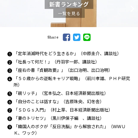
新書ランキング
一覧を見る
Share
「定年消滅時代をどう生きるか」（中原圭介、講談社）
「社長って何だ！」（丹羽宇一郎、講談社）
「座右の書『貞観政要』」（出口治明、出口治明）
「５０歳からの逆転キャリア戦略」（前川孝雄、ＰＨＰ研究
所）
「親リッチ」（宮本弘之、日本経済新聞出版社）
「自分のことは話すな」（吉原珠央、幻冬舎）
「ＳＤＧｓ入門」（村上芽、日本経済新聞出版社）
「妻のトリセツ」（黒川伊保子編 、講談社）
「韓国人のボクが「反日洗脳」から解放された」（ＷＷＵ
Ｋ、ワック）