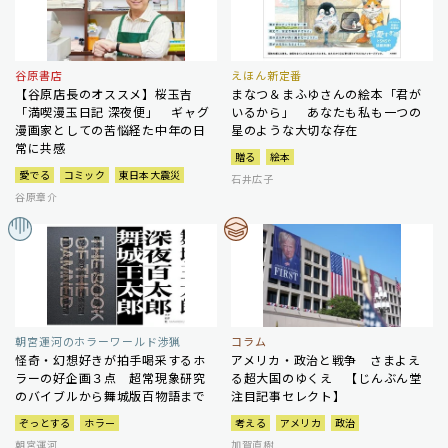
谷原書店
えほん新定番
【谷原店長のオススメ】桜玉吉
まなつ＆まふゆさんの絵本「君が
「満喫漫玉日記 深夜便」 ギャグ
いるから」 あなたも私も一つの
漫画家としての苦悩経た中年の日
星のような大切な存在
常に共感
贈る
絵本
愛でる
コミック
東日本大震災
石井広子
谷原章介
朝宮運河のホラーワールド渉猟
コラム
怪奇・幻想好きが拍手喝采するホ
アメリカ・政治と戦争 さまよえ
ラーの好企画３点 超常現象研究
る超大国のゆくえ 【じんぶん堂
のバイブルから舞城版百物語まで
注目記事セレクト】
ぞっとする
ホラー
考える
アメリカ
政治
朝宮運河
加賀直樹