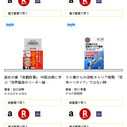
電⼦書籍で買う
電⼦書籍で買う
座右の書『貞観政要』 中国古典に学
５０歳からの逆転キャリア戦略 「定
ぶ「世界最高のリーダー論…
年＝リタイア」ではない時…
著者：出口治明
著者：前川 孝雄
ＫＡＤＯＫＡＷＡ
ＰＨＰ研究所
紙書籍で買う
紙書籍で買う
電⼦書籍で買う
電⼦書籍で買う