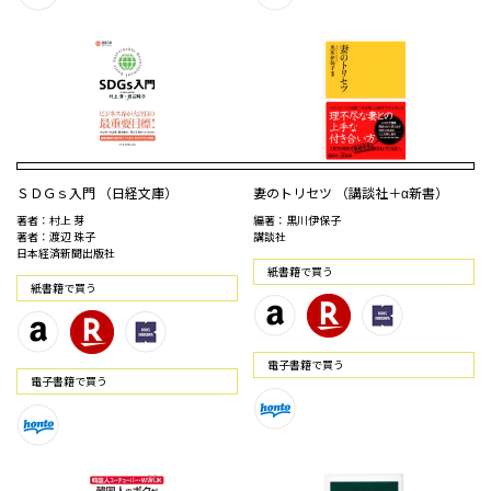
ＳＤＧｓ入門 （日経文庫）
妻のトリセツ （講談社＋α新書）
著者：村上 芽
編著：黒川伊保子
著者：渡辺 珠子
講談社
日本経済新聞出版社
紙書籍で買う
紙書籍で買う
電⼦書籍で買う
電⼦書籍で買う