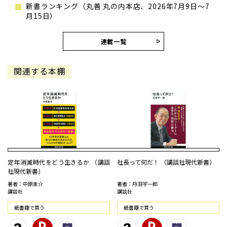
新書ランキング（丸善 丸の内本店、2026年7月9日～7
月15日）
連載一覧
関連する本棚
定年消滅時代をどう生きるか （講談
社長って何だ！ （講談社現代新書）
社現代新書）
著者：中原圭介
著者：丹羽宇一郎
講談社
講談社
紙書籍で買う
紙書籍で買う