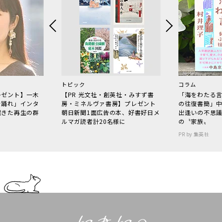
トピック
コラム
レゼント】一木
【PR 光文社・創英社・みすず書
「海をわたる
で踊れ」インタ
房・ミネルヴァ書房】プレゼント
の往復書簡」
起きた再生の群
朝日新聞1面広告の本、好書好日メ
出逢いの不思
ルマガ読者計20名様に
の〝家族〟
PR by 集英社