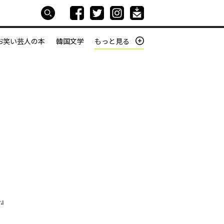
お笑い芸人の本
韓国文学
もっと見る
本屋は生きている
働きざかりの君たちへ
ン』