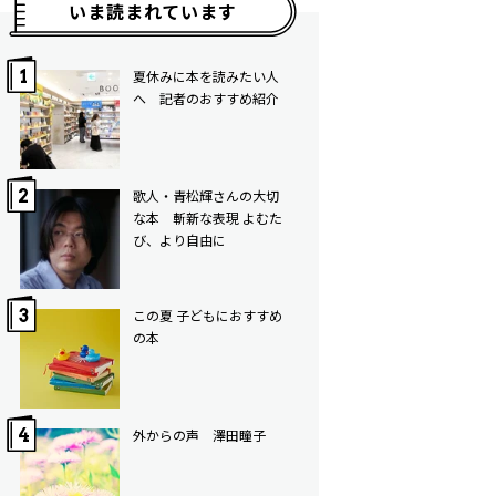
いま読まれています
夏休みに本を読みたい人
へ 記者のおすすめ紹介
歌人・青松輝さんの大切
な本 斬新な表現 よむた
び、より自由に
この夏 子どもにおすすめ
の本
外からの声 澤田瞳子