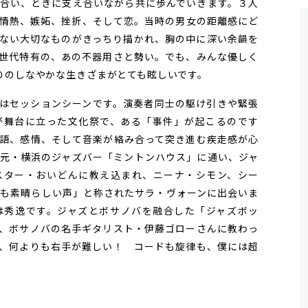
合い、ときに支え合いながら共に歩んでいきます。３人
情熱、嫉妬、挫折、そして恋。当時の男女の距離感にど
ない大切なものがきっちり描かれ、胸の中に深い余韻を
世代特有の、あの不器用さと勢い。でも、みんな優しく
りのしなやかな生きざまがとても眩しいです。
はセッションシーンです。演奏者同士の駆け引きや緊張
が舞台に立った文化祭で、ある「事件」が起こるのです
語、感情、そして音楽が絡み合って突き進む疾走感が心
元・横浜のジャズバー「ミントンハウス」に通い、ジャ
スター・おいどんに教え込まれ、ニーナ・シモン、シー
最も素晴らしい声」と称されたサラ・ヴォーンに出会いま
は秀逸です。ジャズとボサノバを融合した「ジャズボッ
、ボサノバの名手ギタリスト・伊藤ゴローさんに教わっ
、何よりも右手が難しい！ コードも旋律も、僕には超