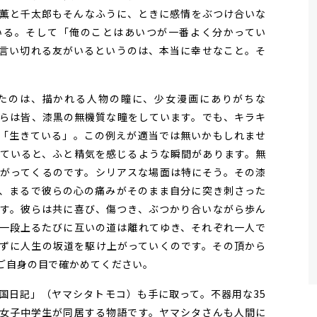
薫と千太郎もそんなふうに、ときに感情をぶつけ合いな
いる。そして「俺のことはあいつが一番よく分かってい
言い切れる友がいるというのは、本当に幸せなこと。そ
たのは、描かれる人物の瞳に、少女漫画にありがちな
らは皆、漆黒の無機質な瞳をしています。でも、キラキ
「生きている」。この例えが適当では無いかもしれませ
ていると、ふと精気を感じるような瞬間があります。無
がってくるのです。シリアスな場面は特にそう。その漆
、まるで彼らの心の痛みがそのまま自分に突き刺さった
す。彼らは共に喜び、傷つき、ぶつかり合いながら歩ん
一段上るたびに互いの道は離れてゆき、それぞれ一人で
ずに人生の坂道を駆け上がっていくのです。その頂から
ご自身の目で確かめてください。
日記」（ヤマシタトモコ）も手に取って。不器用な35
女子中学生が同居する物語です。ヤマシタさんも人間に