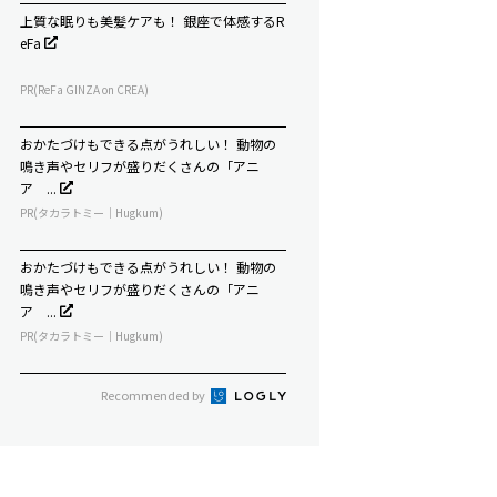
上質な眠りも美髪ケアも！ 銀座で体感するR
eFa
PR(ReFa GINZA on CREA)
おかたづけもできる点がうれしい！ 動物の
鳴き声やセリフが盛りだくさんの「アニ
ア ...
PR(タカラトミー｜Hugkum)
おかたづけもできる点がうれしい！ 動物の
鳴き声やセリフが盛りだくさんの「アニ
ア ...
PR(タカラトミー｜Hugkum)
Recommended by