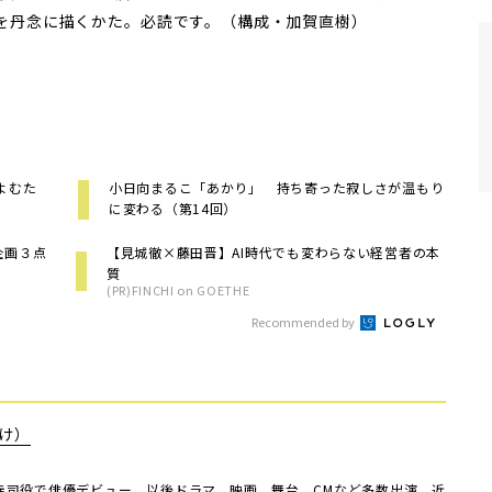
を丹念に描くかた。必読です。（構成・加賀直樹）
よむた
小日向まるこ「あかり」 持ち寄った寂しさが温もり
に変わる（第14回）
好企画３点
【見城徹×藤田晋】AI時代でも変わらない経営者の本
質
(PR)FINCHI on GOETHE
Recommended by
け）
明寺司役で俳優デビュー。以後ドラマ、映画、舞台、CMなど多数出演。近