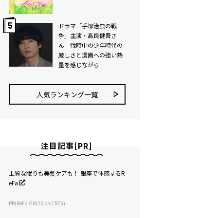
ドラマ「手塚治虫の戦
争」主演・高良健吾さ
ん 戦時中の少年時代の
厳しさと漫画への強い熱
量を感じながら
人気ランキング⼀覧
注目記事[PR]
上質な眠りも美髪ケアも！ 銀座で体感するR
eFa
PR(ReFa GINZA on CREA)