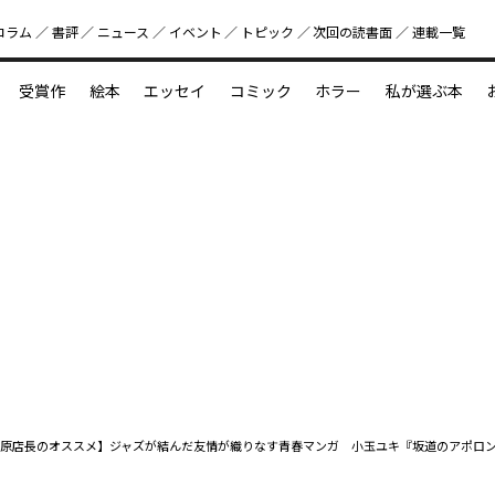
コラム
書評
ニュース
イベント
トピック
次回の読書⾯
連載一覧
好書好日
受賞作
絵本
エッセイ
コミック
ホラー
私が選ぶ本
？
えほん新定番
今めぐりたい児童文学の世界
図鑑の中の小宇宙
原店長のオススメ】ジャズが結んだ友情が織りなす青春マンガ 小玉ユキ『坂道のアポロ