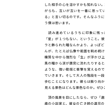
した相手の心を溶かすかも知れない。
がらも、互いが互いを一番に思って
る」と言い切るのです。そんなふうに
う僕は思います。
読み進めているうちに印象に残っ
「星」が１つもない、ということ。彼
ラと飾られた瞳なんかより、よっぽど
んが、たとえば仏像や能面を眺め続け
機質な中から強烈な「生」が浮かび上
黒の瞳から涙が唐突に流れたりすると
ような、強い動揺と衝撃を覚えるので
でいきます。そして大人の階段を一段
歩むことになります。彼らは振り向か
見える景色はどんな景色なのか。ぜひ
頂の風景を目にしたなら、ぜひ「違国
歳の小説家と、彼女の亡き姉の遺児の