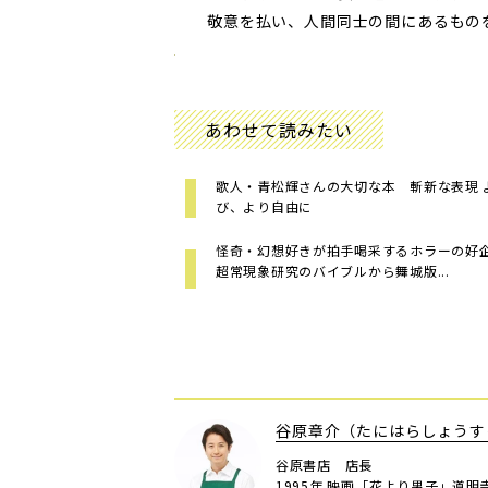
敬意を払い、人間同士の間にあるもの
あわせて読みたい
歌人・青松輝さんの大切な本 斬新な表現 
び、より自由に
怪奇・幻想好きが拍手喝采するホラーの
超常現象研究のバイブルから舞城版...
谷原章介（たにはらしょうす
谷原書店 店長
1995年 映画「花より男子」道