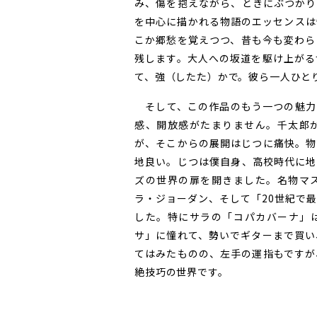
み、傷を抱えながら、ときにぶつかり
を中心に描かれる物語のエッセンスは
こか郷愁を覚えつつ、昔も今も変わら
残します。大人への坂道を駆け上がる
て、強（したた）かで。彼ら一人ひと
そして、この作品のもう一つの魅力
感、開放感がたまりません。千太郎
が、そこからの展開はじつに痛快。物
地良い。じつは僕自身、高校時代に地
ズの世界の扉を開きました。名物マ
ラ・ジョーダン、そして「20世紀で
した。特にサラの「コパカバーナ」
サ」に憧れて、勢いでギターまで買い
てはみたものの、左手の運指もですが
絶技巧の世界です。