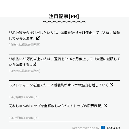
注目記事[PR]
リボ地獄から抜け出したい人は、返済を3～6ヶ月停止して『大幅に減額
してから返済す...
PR(渋谷法務総合事務所)
リボ払い50万円以上の人は、返済を3～6ヶ月停止して『大幅に減額して
から返済する...
PR(渋谷法務総合事務所)
ラストティーンを迎えた一ノ瀬瑠菜がオトナの魅力を増していく
PR(小学館Gravidia.jp)
天木じゅんのIカップを全解放した｢バストトップの限界表現｣
PR(小学館Gravidia.jp)
Recommended by