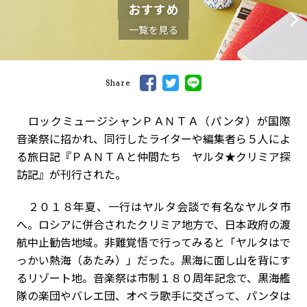
おすすめ
一覧を見る
Share
ロックミュージシャンＰＡＮＴＡ（パンタ）が国際
音楽祭に招かれ、同行したライターや編集者ら５人によ
る旅日記『ＰＡＮＴＡと仲間たち ヤルタ★クリミア探
訪記』が刊行された。
２０１８年夏、一行はヤルタ会談で有名なヤルタ市
へ。ロシアに併合されたクリミア地方で、日本政府の渡
航中止勧告地域。非難覚悟で行ってみると「ヤルタはで
っかい熱海（あたみ）」だった。黒海に面し山を背にす
るリゾート地。音楽祭は市制１８０周年記念で、黒海艦
隊の楽団やバレエ団、オペラ歌手に交ざって、パンタは