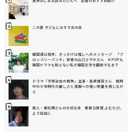
夏休みに本を読みたい人へ 記者のおすすめ紹介
この夏 子どもにおすすめの本
韓国語は独学、きっかけは推しへのメッセージ 「ブ
ロッコリーパンチ」訳者の山口さやかさん K-POPも
韓国ドラマも知らない私が韓国文学を翻訳するまで
ドラマ「手塚治虫の戦争」主演・高良健吾さん 戦時
中の少年時代の厳しさと漫画への強い熱量を感じなが
ら
歌人・青松輝さんの大切な本 斬新な表現 よむたび、
より自由に