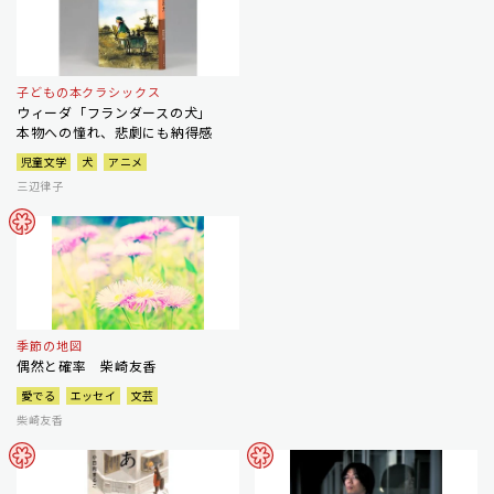
子どもの本クラシックス
ウィーダ「フランダースの犬」
本物への憧れ、悲劇にも納得感
児童文学
犬
アニメ
三辺律子
季節の地図
偶然と確率 柴崎友香
愛でる
エッセイ
文芸
柴崎友香