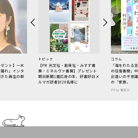
トピック
コラム
レゼント】一木
【PR 光文社・創英社・みすず書
「海をわたる
で踊れ」インタ
房・ミネルヴァ書房】プレゼント
の往復書簡」
起きた再生の群
朝日新聞1面広告の本、好書好日メ
出逢いの不思
ルマガ読者計20名様に
の〝家族〟
PR by 集英社