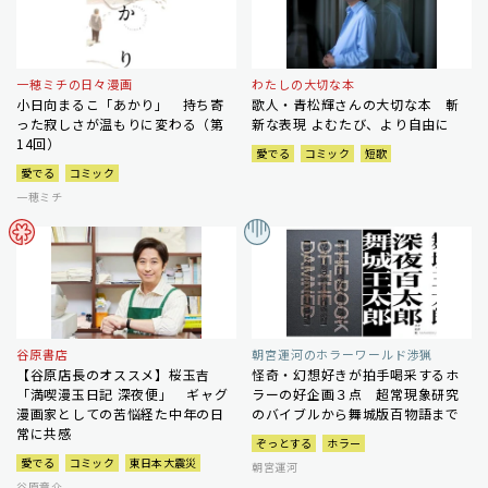
一穂ミチの日々漫画
わたしの大切な本
小日向まるこ「あかり」 持ち寄
歌人・青松輝さんの大切な本 斬
った寂しさが温もりに変わる（第
新な表現 よむたび、より自由に
14回）
愛でる
コミック
短歌
愛でる
コミック
一穂ミチ
谷原書店
朝宮運河のホラーワールド渉猟
【谷原店長のオススメ】桜玉吉
怪奇・幻想好きが拍手喝采するホ
「満喫漫玉日記 深夜便」 ギャグ
ラーの好企画３点 超常現象研究
漫画家としての苦悩経た中年の日
のバイブルから舞城版百物語まで
常に共感
ぞっとする
ホラー
愛でる
コミック
東日本大震災
朝宮運河
谷原章介