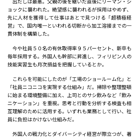
出だしは最悪。父親の後を継いだ直後にリーマン・シ
ョックに襲われた。絶望感に襲われるが採用はやめず、
先に人材を獲得して仕事はあとで見つける「超積極経
営」で、国内唯一といわれる切断から加工溶接までの一
貫体制を構築した。
今や社員５０名の有休取得率９５パーセント、新卒も
毎年採用する。外国人も幹部に昇進し、フィリピン人の
技能実習生も月次損益を把握しているとか。
これらを可能にしたのが「工場のショールーム化」と
「社員ニコニコを実現する仕組み」だ。掃除や整理整頓
に始まる環境整備に加え、上司とのサシ飲みなど「飲み
ニケーション」を重視。思考と行動を分析する検査も相
互理解のために活用する。いずれも業務として行い、社
員に負担はかけない仕組みだ。
外国人の戦力化とダイバーシティ経営が際立つが、著