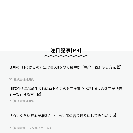
注目記事[PR]
８月のロト6はこの方法で買え!!６つの数字が『完全一致』する方法
PR(株式会社MURA)
【昭和43年以前生まれはロト６この数字を買うべき】6つの数字が「完
全一致」する方...
PR(株式会社MURA)
「怖いくらい貯金が増えた…」占い師の言う通りにしてみただけ
PR(合同会社デジタルファーム )