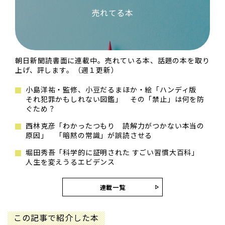
売れてる本
朝日新聞読書面に連載中。売れている本、話題の本を取り
上げ、評します。（週１更新）
小島洋祐・監修、小豆だるまほか・絵「ハンディ版
それ犯罪かもしれない図鑑」 その「禁止」は何を防
ぐため？
西林克彦「わかったつもり 読解力がつかない本当の
原因」 「暗黙の常識」が誤読させる
堀田秀吾「科学的に証明された すごい習慣大百科」
人生を変えうるエビデンス
連載一覧
この記事で紹介した本