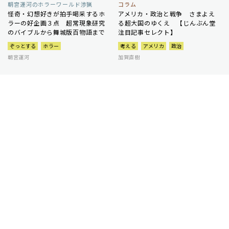
朝宮運河のホラーワールド渉猟
コラム
怪奇・幻想好きが拍手喝采するホ
アメリカ・政治と戦争 さまよえ
ラーの好企画３点 超常現象研究
る超大国のゆくえ 【じんぶん堂
のバイブルから舞城版百物語まで
注目記事セレクト】
ぞっとする
ホラー
考える
アメリカ
政治
朝宮運河
加賀直樹