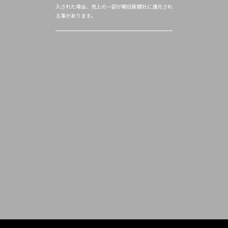
入された場合、売上の一部が朝日新聞社に還元され
る事があります。