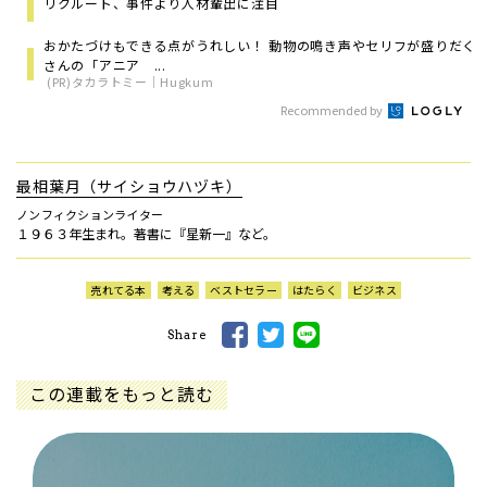
リクルート、事件より人材輩出に注目
おかたづけもできる点がうれしい！ 動物の鳴き声やセリフが盛りだく
さんの「アニア ...
(PR)タカラトミー｜Hugkum
Recommended by
最相葉月（サイショウハヅキ）
ノンフィクションライター
１９６３年生まれ。著書に『星新一』など。
売れてる本
考える
ベストセラー
はたらく
ビジネス
Share
この連載をもっと読む