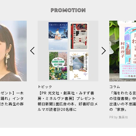
トピック
コラム
レゼント】一木
【PR 光文社・創英社・みすず書
「海をわたる
で踊れ」インタ
房・ミネルヴァ書房】プレゼント
の往復書簡」
起きた再生の群
朝日新聞1面広告の本、好書好日メ
出逢いの不思
ルマガ読者計20名様に
の〝家族〟
PR by 集英社