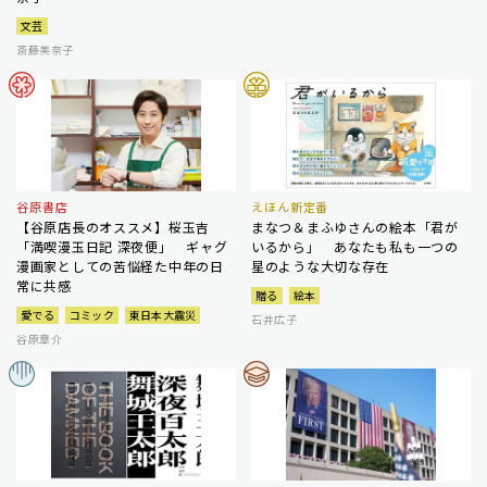
文芸
斎藤美奈子
谷原書店
えほん新定番
【谷原店長のオススメ】桜玉吉
まなつ＆まふゆさんの絵本「君が
「満喫漫玉日記 深夜便」 ギャグ
いるから」 あなたも私も一つの
漫画家としての苦悩経た中年の日
星のような大切な存在
常に共感
贈る
絵本
愛でる
コミック
東日本大震災
石井広子
谷原章介