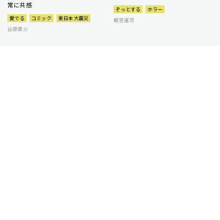
常に共感
ぞっとする
ホラー
愛でる
コミック
東日本大震災
朝宮運河
谷原章介