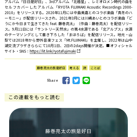
アルバム「日日是好日」、3rdアルバム「北極星」、レミオロメン時代の曲を
セルフカバーしたアルバム「RYOTA FUJIMAKI Acoustic Recordings 2000-
2010」をリリースする。2020年11月には中島美嘉とのコラボ楽曲「真冬のハ
ーモニー」が配信リリースされ、2021年3月には川嶋あいとのコラボ楽曲「ど
うにか今日まで生きてきた feat. 藤巻亮太」（作曲：藤巻亮太）を配信リリー
ス。9月11日には「サントリー天然水」の第4水源である「北アルプス」水源
のテーマソングとして書き下ろした「まほろば」を配信リリース。地元・山
梨では2018年から野外音楽フェス「Mt.FUJIMAKI」を主催し、2022年は山中
湖交流プラザきららにて10月1日、2日の2days開催が決定。■オフィシャル
サイト・SNS：
https://lit.link/ryotafujimaki
藤巻亮太の旅是好日
考える
詩
ことば
Share
この連載をもっと読む
藤巻亮太の旅是好日