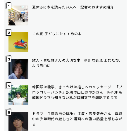
夏休みに本を読みたい人へ 記者のおすすめ紹介
この夏 子どもにおすすめの本
歌人・青松輝さんの大切な本 斬新な表現 よむたび、
より自由に
韓国語は独学、きっかけは推しへのメッセージ 「ブ
ロッコリーパンチ」訳者の山口さやかさん K-POPも
韓国ドラマも知らない私が韓国文学を翻訳するまで
ドラマ「手塚治虫の戦争」主演・高良健吾さん 戦時
中の少年時代の厳しさと漫画への強い熱量を感じなが
ら