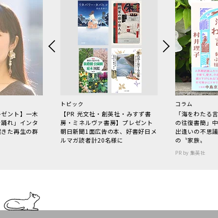
トピック
コラム
レゼント】一木
【PR 光文社・創英社・みすず書
「海をわたる
で踊れ」インタ
房・ミネルヴァ書房】プレゼント
の往復書簡」
起きた再生の群
朝日新聞1面広告の本、好書好日メ
出逢いの不思
ルマガ読者計20名様に
の〝家族〟
PR by 集英社