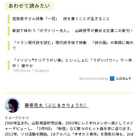
あわせて読みたい
岩阪恵子さん詩集「一羽」 詩を書くことが生きること
新訳で味わう「ボヴァリー夫人」 山﨑修平が薦める文庫この新刊！
「イラン現代詩を読む」現代詩手帖で特集 「詩の国」の素顔に触れ
て
「イソジン®クリアうがい薬」といっしょに「うがいパワー」で一年
中！ 健やか
(PR)iNova｜Hugkum
Recommended by
藤巻亮太（ふじまきりょうた）
ミュージシャン
1980年生まれ。山梨県笛吹市出身。2003年にレミオロメンの一員としてメジ
ャーデビューし、「3月9日」「粉雪」など数々のヒット曲を世に送り出す。
2012年、ソロ活動を開始。1stアルバム「オオカミ青年」を発表以降も、2nd