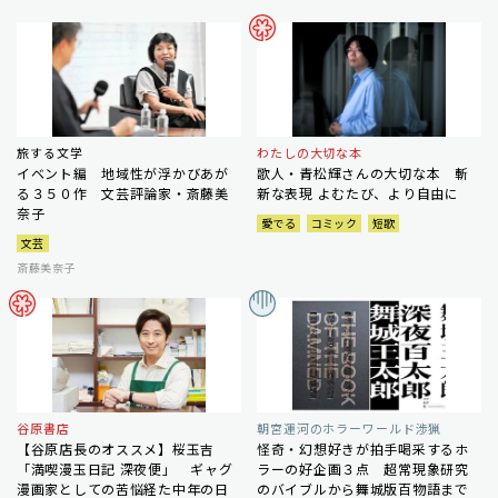
旅する文学
わたしの大切な本
イベント編 地域性が浮かびあが
歌人・青松輝さんの大切な本 斬
る３５０作 文芸評論家・斎藤美
新な表現 よむたび、より自由に
奈子
愛でる
コミック
短歌
文芸
斎藤美奈子
谷原書店
朝宮運河のホラーワールド渉猟
【谷原店長のオススメ】桜玉吉
怪奇・幻想好きが拍手喝采するホ
「満喫漫玉日記 深夜便」 ギャグ
ラーの好企画３点 超常現象研究
漫画家としての苦悩経た中年の日
のバイブルから舞城版百物語まで