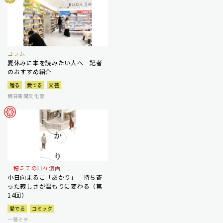
コラム
夏休みに本を読みたい人へ 記者
のおすすめ紹介
贈る
愛でる
文芸
朝日新聞文化部
一穂ミチの日々漫画
小日向まるこ「あかり」 持ち寄
った寂しさが温もりに変わる（第
14回）
愛でる
コミック
一穂ミチ