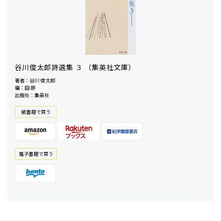
谷川俊太郎詩選集 ３ （集英社文庫）
著者：谷川 俊太郎
編：田 原
出版社：集英社
紙書籍で買う
電⼦書籍で買う