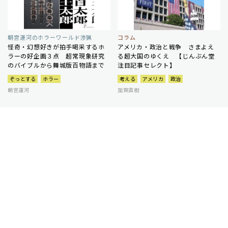
朝宮運河のホラーワールド渉猟
コラム
怪奇・幻想好きが拍手喝采するホ
アメリカ・政治と戦争 さまよえ
ラーの好企画３点 超常現象研究
る超大国のゆくえ 【じんぶん堂
のバイブルから舞城版百物語まで
注目記事セレクト】
ぞっとする
ホラー
考える
アメリカ
政治
朝宮運河
加賀直樹