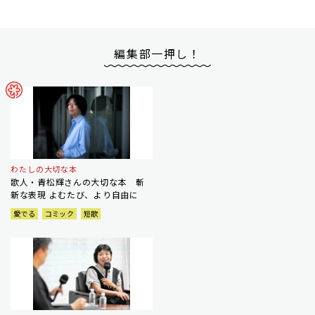
編集部一押し！
わたしの大切な本
歌人・青松輝さんの大切な本 斬
新な表現 よむたび、より自由に
愛でる
コミック
短歌