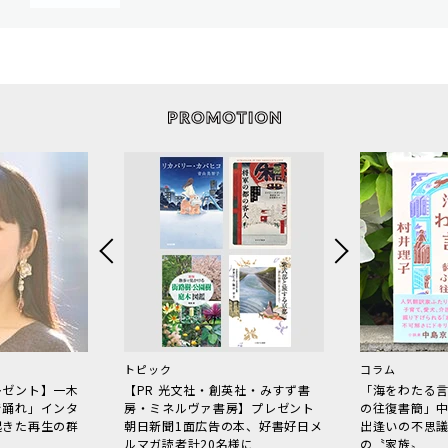
トピック
コラム
レゼント】一木
【PR 光文社・創英社・みすず書
「海をわたる
で踊れ」インタ
房・ミネルヴァ書房】プレゼント
の往復書簡」
起きた再生の群
朝日新聞1面広告の本、好書好日メ
出逢いの不思
ルマガ読者計20名様に
の〝家族〟