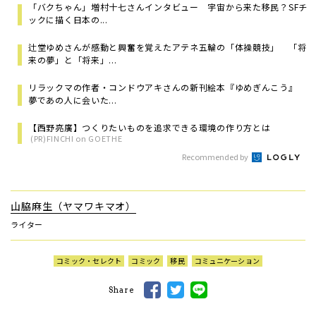
「バクちゃん」増村十七さんインタビュー 宇宙から来た移民？SFチ
ックに描く日本の...
辻堂ゆめさんが感動と興奮を覚えたアテネ五輪の「体操競技」 「将
来の夢」と「将来」...
リラックマの作者・コンドウアキさんの新刊絵本『ゆめぎんこう』
夢であの人に会いた...
【西野亮廣】つくりたいものを追求できる環境の作り方とは
(PR)FINCHI on GOETHE
Recommended by
山脇麻生（ヤマワキマオ）
ライター
コミック・セレクト
コミック
移民
コミュニケーション
Share