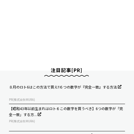
注目記事[PR]
８月のロト6はこの方法で買え!!６つの数字が『完全一致』する方法
PR(株式会社MURA)
【昭和43年以前生まれはロト６この数字を買うべき】6つの数字が「完
全一致」する方...
PR(株式会社MURA)