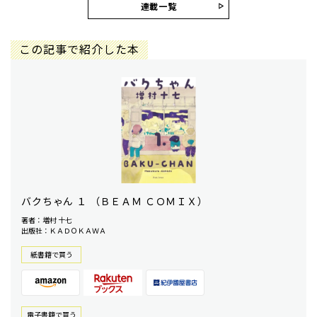
連載一覧
この記事で紹介した本
バクちゃん １ （ＢＥＡＭ ＣＯＭＩＸ）
著者：増村 十七
出版社：ＫＡＤＯＫＡＷＡ
紙書籍で買う
電⼦書籍で買う