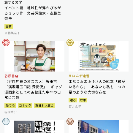
旅する文学
イベント編 地域性が浮かびあが
る３５０作 文芸評論家・斎藤美
奈子
文芸
斎藤美奈子
谷原書店
えほん新定番
【谷原店長のオススメ】桜玉吉
まなつ＆まふゆさんの絵本「君が
「満喫漫玉日記 深夜便」 ギャグ
いるから」 あなたも私も一つの
漫画家としての苦悩経た中年の日
星のような大切な存在
常に共感
贈る
絵本
愛でる
コミック
東日本大震災
石井広子
谷原章介