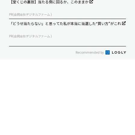
【宝くじの裏技】当たる側に回るか、このままか
PR(合同会社デジタルファーム )
「どうせ当たらない」と思ってた私が本当に当選した“買い方”がこれ
PR(合同会社デジタルファーム )
Recommended by