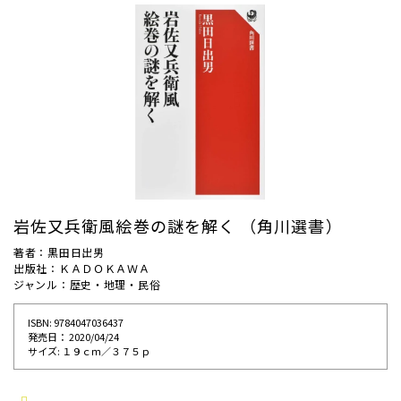
岩佐又兵衛風絵巻の謎を解く （角川選書）
著者：黒田日出男
出版社：ＫＡＤＯＫＡＷＡ
ジャンル：歴史・地理・民俗
ISBN: 9784047036437
発売⽇： 2020/04/24
サイズ: １９ｃｍ／３７５ｐ