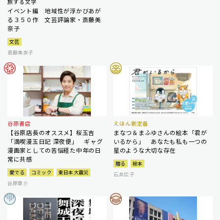
旅する文学
イベント編 地域性が浮かびあが
る３５０作 文芸評論家・斎藤美
奈子
文芸
斎藤美奈子
谷原書店
えほん新定番
【谷原店長のオススメ】桜玉吉
まなつ＆まふゆさんの絵本「君が
「満喫漫玉日記 深夜便」 ギャグ
いるから」 あなたも私も一つの
漫画家としての苦悩経た中年の日
星のような大切な存在
常に共感
贈る
絵本
愛でる
コミック
東日本大震災
石井広子
谷原章介