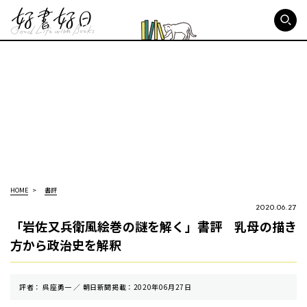
好書好日
HOME
書評
2020.06.27
「岩佐又兵衛風絵巻の謎を解く」書評 乳母の描き
方から政治史を解釈
評者： 呉座勇一 ／ 朝⽇新聞掲載：2020年06月27日