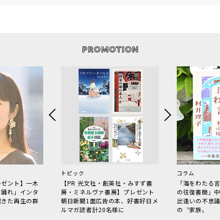
トピック
コラム
レゼント】一木
【PR 光文社・創英社・みすず書
「海をわたる
で踊れ」インタ
房・ミネルヴァ書房】プレゼント
の往復書簡」
起きた再生の群
朝日新聞1面広告の本、好書好日メ
出逢いの不思
ルマガ読者計20名様に
の〝家族〟