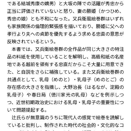
である結城秀康の嫡男）と大坂の陣での活躍が秀忠から
正当に評価されていないと怒り、妻の勝姫（かつひめ、
秀忠の娘）とも不和になった。又兵衛風絵巻群はいずれ
も家族関係の倫理的緊張感を描いており、勝姫に父への
孝行より夫への貞節を優先するよう求める忠直の意思が
反映されているという。
本書では、又兵衛絵巻群の全作品が同じ大きさの特注
品の料紙を使用していることを解明し、高級和紙の名産
地である越前を領有する忠直だからこそ大量に用意でき
た、と自説をさらに補強している。また又兵衛絵巻群の
共通点として、乳母（めのと）・乳母子（めのとご）の
存在感の大きさを指摘し、大野治長（はるなが、淀殿の
乳母子）や春日局（徳川家光の乳母）などを例示しつ
つ、近世初期政治史における乳母・乳母子の重要性につ
いて問題提起する。
辻氏らが無意識のうちに現代人の感覚で絵巻を読解し
ていると批判し、制作された時代の社会的・文化的なコ