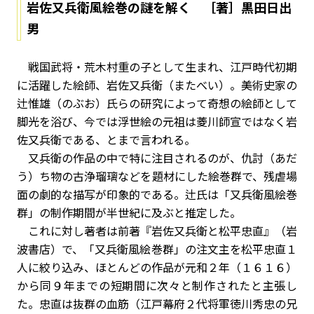
岩佐又兵衛風絵巻の謎を解く ［著］黒田日出
男
戦国武将・荒木村重の子として生まれ、江戸時代初期
に活躍した絵師、岩佐又兵衛（またべい）。美術史家の
辻惟雄（のぶお）氏らの研究によって奇想の絵師として
脚光を浴び、今では浮世絵の元祖は菱川師宣ではなく岩
佐又兵衛である、とまで言われる。
又兵衛の作品の中で特に注目されるのが、仇討（あだ
う）ち物の古浄瑠璃などを題材にした絵巻群で、残虐場
面の劇的な描写が印象的である。辻氏は「又兵衛風絵巻
群」の制作期間が半世紀に及ぶと推定した。
これに対し著者は前著『岩佐又兵衛と松平忠直』（岩
波書店）で、「又兵衛風絵巻群」の注文主を松平忠直１
人に絞り込み、ほとんどの作品が元和２年（１６１６）
から同９年までの短期間に次々と制作されたと主張し
た。忠直は抜群の血筋（江戸幕府２代将軍徳川秀忠の兄