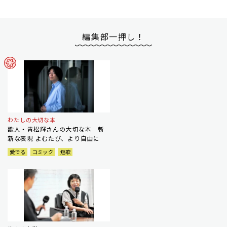
編集部一押し！
わたしの大切な本
歌人・青松輝さんの大切な本 斬
新な表現 よむたび、より自由に
愛でる
コミック
短歌