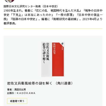
国際日本文化研究センター助教（日本中世史）
1980年生まれ。著書に『応仁の乱 戦国時代を生んだ大乱』『戦争の日本中
世史「下克上」は本当にあったのか』『一揆の原理』『日本中世の領主一
揆』『陰謀の日本中世史』。編著に『南朝研究の最前線』。2019年4月より
書評委員。
岩佐又兵衛風絵巻の謎を解く （角川選書）
著者：黒田日出男
出版社：ＫＡＤＯＫＡＷＡ
紙書籍で買う