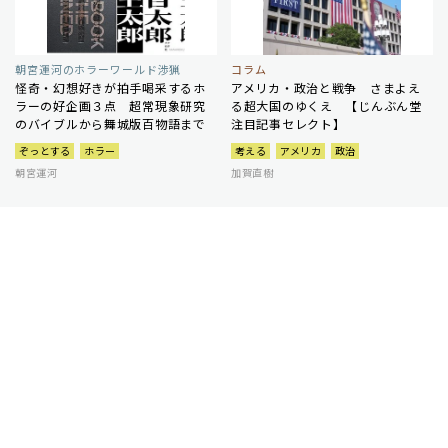
朝宮運河のホラーワールド渉猟
コラム
怪奇・幻想好きが拍手喝采するホ
アメリカ・政治と戦争 さまよえ
ラーの好企画３点 超常現象研究
る超大国のゆくえ 【じんぶん堂
のバイブルから舞城版百物語まで
注目記事セレクト】
ぞっとする
ホラー
考える
アメリカ
政治
朝宮運河
加賀直樹