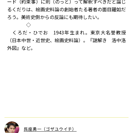
ード（約束事）に則（のっと）って解釈すべきだと論じ
るくだりは、絵画史料論の創始者たる著者の面目躍如だ
ろう。美術史側からの反論にも期待したい。
◇
くろだ・ひでお 1943年生まれ。東京大名誉教授
（日本中世・近世史、絵画史料論）。『謎解き 洛中洛
外図』など。
呉座勇一（ゴザユウイチ）