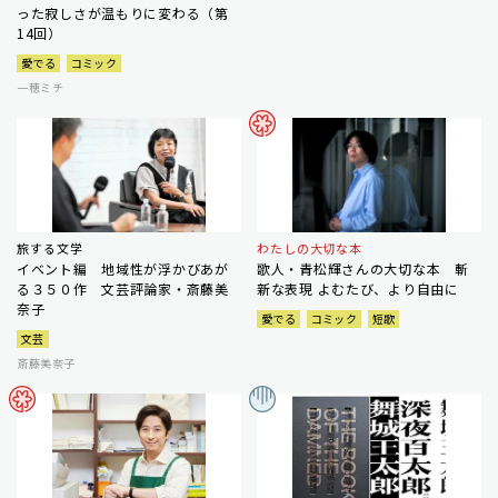
った寂しさが温もりに変わる（第
14回）
愛でる
コミック
一穂ミチ
旅する文学
わたしの大切な本
イベント編 地域性が浮かびあが
歌人・青松輝さんの大切な本 斬
る３５０作 文芸評論家・斎藤美
新な表現 よむたび、より自由に
奈子
愛でる
コミック
短歌
文芸
斎藤美奈子