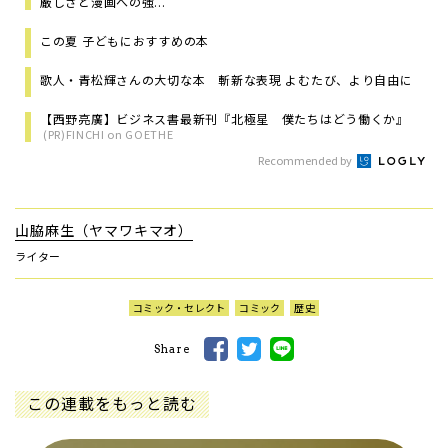
厳しさと漫画への強...
この夏 子どもにおすすめの本
歌人・青松輝さんの大切な本 斬新な表現 よむたび、より自由に
【西野亮廣】ビジネス書最新刊『北極星 僕たちはどう働くか』
(PR)FINCHI on GOETHE
Recommended by
山脇麻生（ヤマワキマオ）
ライター
コミック・セレクト
コミック
歴史
Share
この連載をもっと読む