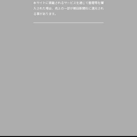
本サイトに掲載されるサービスを通じて書籍等を購
入された場合、売上の一部が朝日新聞社に還元され
る事があります。