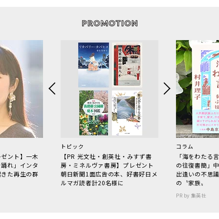
トピック
コラム
レゼント】一木
【PR 光文社・創英社・みすず書
「海をわたる
で踊れ」インタ
房・ミネルヴァ書房】プレゼント
の往復書簡」
起きた再生の群
朝日新聞1面広告の本、好書好日メ
出逢いの不思
ルマガ読者計20名様に
の〝家族〟
PR by 集英社