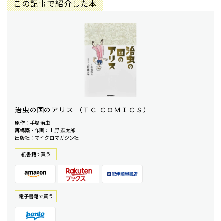
この記事で紹介した本
治虫の国のアリス （ＴＣ ＣＯＭＩＣＳ）
原作：手塚 治虫
再構築・作画：上野 顕太郎
出版社：マイクロマガジン社
紙書籍で買う
電⼦書籍で買う