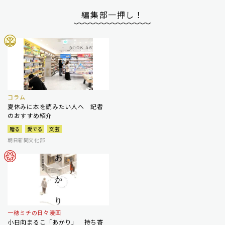
編集部一押し！
コラム
夏休みに本を読みたい人へ 記者
のおすすめ紹介
贈る
愛でる
文芸
朝日新聞文化部
一穂ミチの日々漫画
小日向まるこ「あかり」 持ち寄