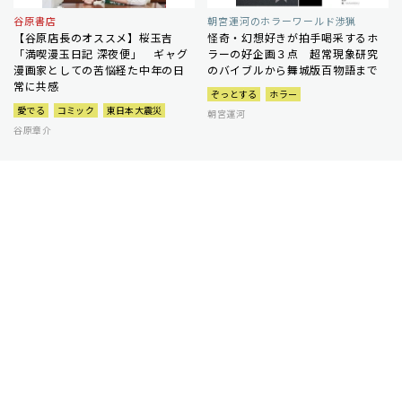
谷原書店
朝宮運河のホラーワールド渉猟
【谷原店長のオススメ】桜玉吉
怪奇・幻想好きが拍手喝采するホ
「満喫漫玉日記 深夜便」 ギャグ
ラーの好企画３点 超常現象研究
漫画家としての苦悩経た中年の日
のバイブルから舞城版百物語まで
常に共感
ぞっとする
ホラー
愛でる
コミック
東日本大震災
朝宮運河
谷原章介