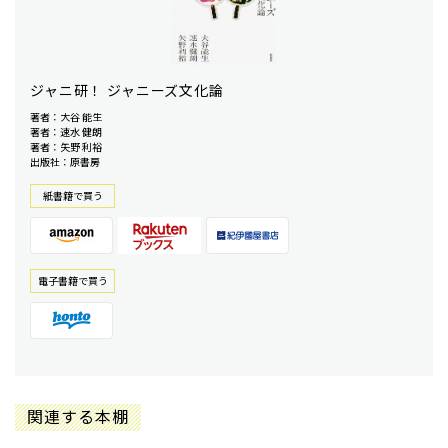
ジャニ研！ ジャニーズ文化論
著者：大谷 能生
著者：速水 健朗
著者：矢野 利裕
出版社：原書房
紙書籍で買う
電⼦書籍で買う
関連する本棚