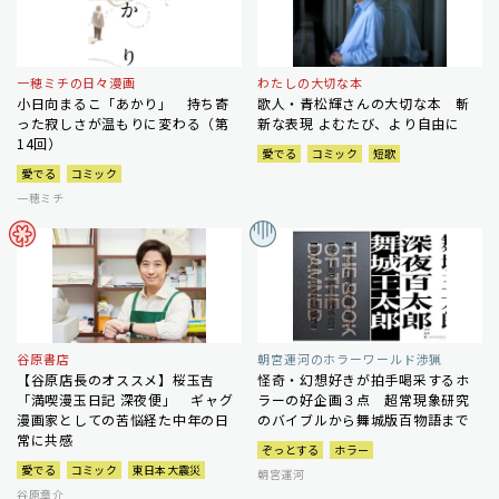
一穂ミチの日々漫画
わたしの大切な本
小日向まるこ「あかり」 持ち寄
歌人・青松輝さんの大切な本 斬
った寂しさが温もりに変わる（第
新な表現 よむたび、より自由に
14回）
愛でる
コミック
短歌
愛でる
コミック
一穂ミチ
谷原書店
朝宮運河のホラーワールド渉猟
【谷原店長のオススメ】桜玉吉
怪奇・幻想好きが拍手喝采するホ
「満喫漫玉日記 深夜便」 ギャグ
ラーの好企画３点 超常現象研究
漫画家としての苦悩経た中年の日
のバイブルから舞城版百物語まで
常に共感
ぞっとする
ホラー
愛でる
コミック
東日本大震災
朝宮運河
谷原章介