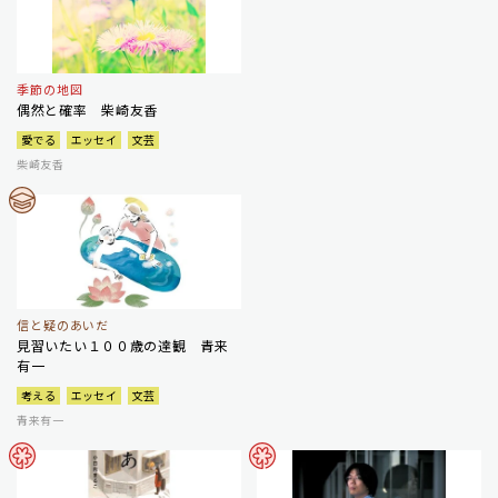
季節の地図
偶然と確率 柴崎友香
愛でる
エッセイ
文芸
柴崎友香
信と疑のあいだ
見習いたい１００歳の達観 青来
有一
考える
エッセイ
文芸
青来有一