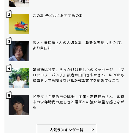
この夏 子どもにおすすめの本
歌人・青松輝さんの大切な本 斬新な表現 よむたび、
より自由に
韓国語は独学、きっかけは推しへのメッセージ 「ブ
ロッコリーパンチ」訳者の山口さやかさん K-POPも
韓国ドラマも知らない私が韓国文学を翻訳するまで
ドラマ「手塚治虫の戦争」主演・高良健吾さん 戦時
中の少年時代の厳しさと漫画への強い熱量を感じなが
ら
人気ランキング⼀覧