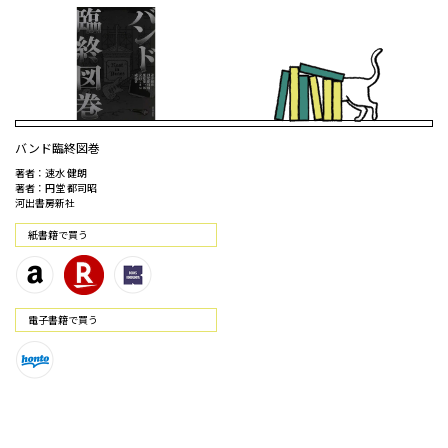
バンド臨終図巻
著者：速水 健朗
著者：円堂 都司昭
河出書房新社
紙書籍で買う
電⼦書籍で買う