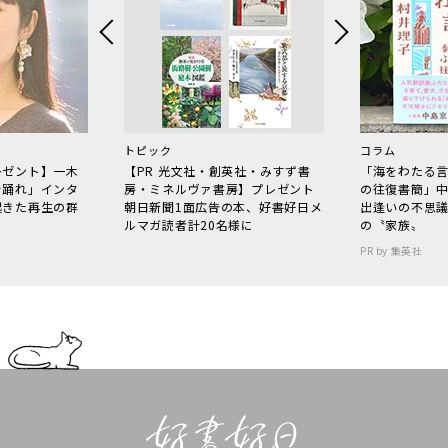
トピック
コラム
レゼント】一木
【PR 光文社・創英社・みすず書
「海をわたる
で踊れ」インタ
房・ミネルヴァ書房】プレゼント
の往復書簡」
起きた再生の群
朝日新聞1面広告の本、好書好日メ
出逢いの不思
ルマガ読者計20名様に
の〝家族〟
PR by 集英社