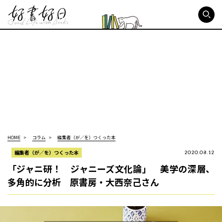
好書好日
HOME
コラム
編集者（が／を）つくった本
編集者（が／を）つくった本
2020.08.12
「ジャニ研！ ジャニーズ文化論」 美学の深層、
多角的に分析 原書房・大西奈己さん