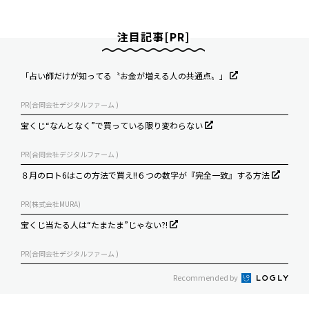
注目記事[PR]
「占い師だけが知ってる〝お金が増える人の共通点〟」
PR(合同会社デジタルファーム )
宝くじ“なんとなく”で買っている限り変わらない
PR(合同会社デジタルファーム )
８月のロト6はこの方法で買え!!６つの数字が『完全一致』する方法
PR(株式会社MURA)
宝くじ当たる人は“たまたま”じゃない?!
PR(合同会社デジタルファーム )
Recommended by