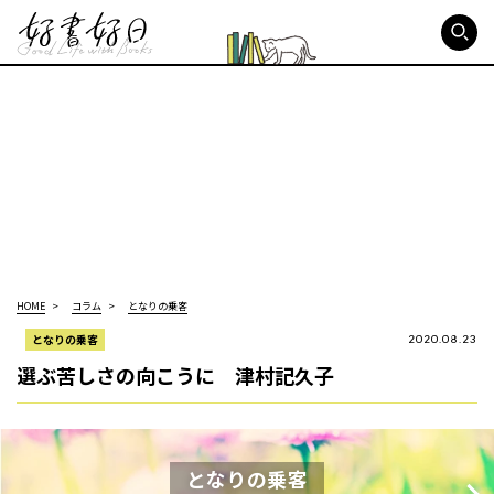
好書好日
HOME
コラム
となりの乗客
となりの乗客
2020.08.23
選ぶ苦しさの向こうに 津村記久子
となりの乗客