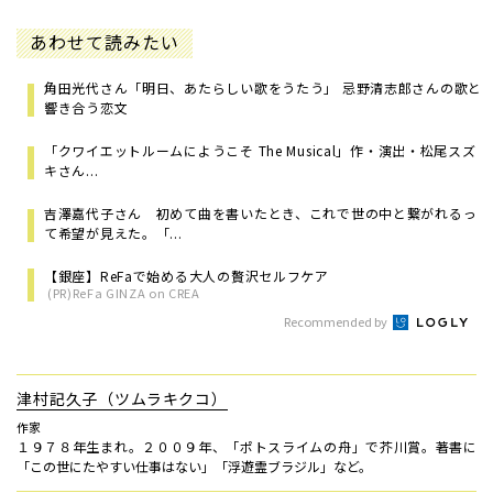
あわせて読みたい
角田光代さん「明日、あたらしい歌をうたう」 忌野清志郎さんの歌と
響き合う恋文
「クワイエットルームにようこそ The Musical」作・演出・松尾スズ
キさん...
吉澤嘉代子さん 初めて曲を書いたとき、これで世の中と繋がれるっ
て希望が見えた。「...
【銀座】ReFaで始める大人の贅沢セルフケア
(PR)ReFa GINZA on CREA
Recommended by
津村記久子（ツムラキクコ）
作家
１９７８年生まれ。２００９年、「ポトスライムの舟」で芥川賞。著書に
「この世にたやすい仕事はない」「浮遊霊ブラジル」など。