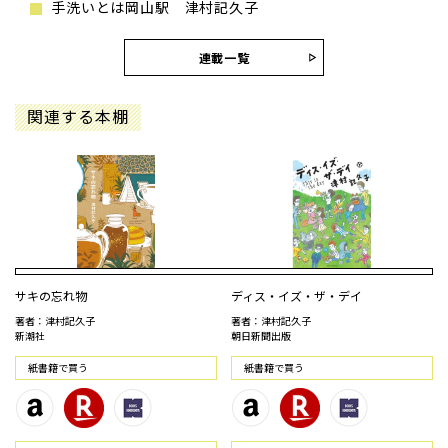
手洗いとは岡山駅 津村記久子
連載一覧
関連する本棚
サキの忘れ物
ディス・イズ・ザ・デイ
著者：津村記久子
著者：津村記久子
新潮社
朝日新聞出版
紙書籍で買う
紙書籍で買う