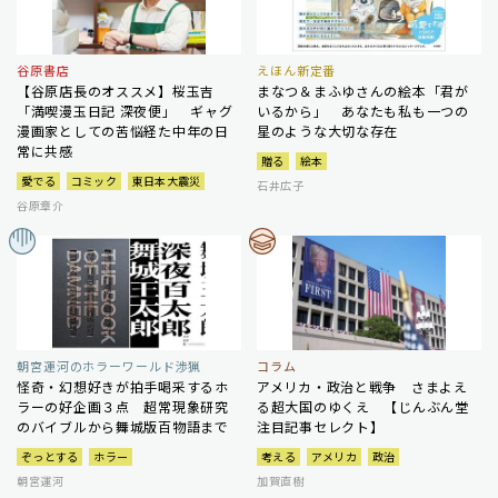
谷原書店
えほん新定番
【谷原店長のオススメ】桜玉吉
まなつ＆まふゆさんの絵本「君が
「満喫漫玉日記 深夜便」 ギャグ
いるから」 あなたも私も一つの
漫画家としての苦悩経た中年の日
星のような大切な存在
常に共感
贈る
絵本
愛でる
コミック
東日本大震災
石井広子
谷原章介
朝宮運河のホラーワールド渉猟
コラム
怪奇・幻想好きが拍手喝采するホ
アメリカ・政治と戦争 さまよえ
ラーの好企画３点 超常現象研究
る超大国のゆくえ 【じんぶん堂
のバイブルから舞城版百物語まで
注目記事セレクト】
ぞっとする
ホラー
考える
アメリカ
政治
朝宮運河
加賀直樹