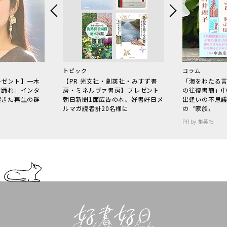
トピック
コラム
レゼント】一木
【PR 光文社・創英社・みすず書
「海をわたる
で踊れ」インタ
房・ミネルヴァ書房】プレゼント
の往復書簡」
起きた再生の群
朝日新聞1面広告の本、好書好日メ
出逢いの不思
ルマガ読者計20名様に
の〝家族〟
PR by 集英社