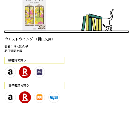
ウエストウイング （朝日文庫）
著者：津村記久子
朝日新聞出版
紙書籍で買う
電⼦書籍で買う