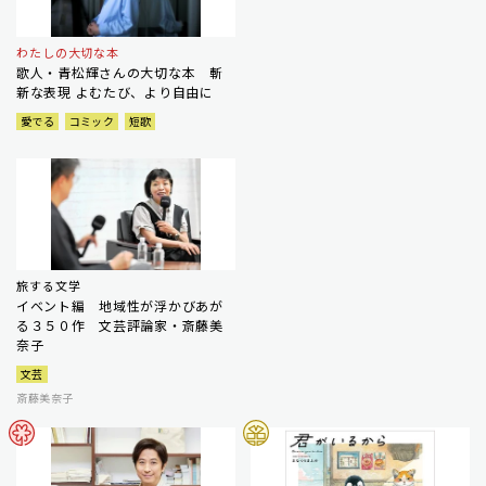
わたしの大切な本
歌人・青松輝さんの大切な本 斬
新な表現 よむたび、より自由に
愛でる
コミック
短歌
旅する文学
イベント編 地域性が浮かびあが
る３５０作 文芸評論家・斎藤美
奈子
文芸
斎藤美奈子