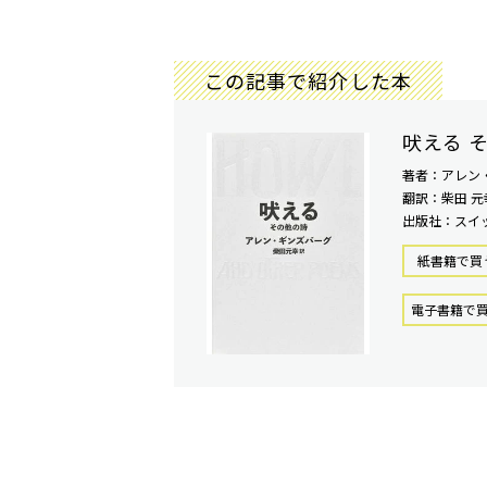
この記事で紹介した本
吠える 
著者：アレン
翻訳：柴田 元
出版社：スイ
紙書籍で買
電⼦書籍で