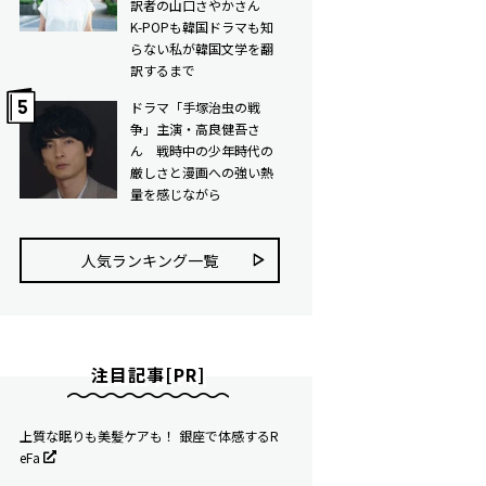
訳者の山口さやかさん
K-POPも韓国ドラマも知
らない私が韓国文学を翻
訳するまで
ドラマ「手塚治虫の戦
争」主演・高良健吾さ
ん 戦時中の少年時代の
厳しさと漫画への強い熱
量を感じながら
人気ランキング⼀覧
注目記事[PR]
上質な眠りも美髪ケアも！ 銀座で体感するR
eFa