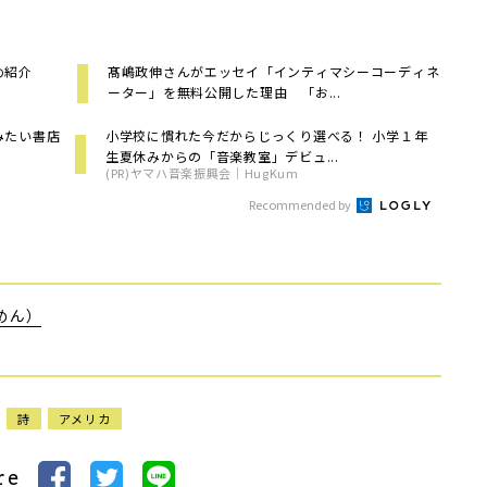
め紹介
髙嶋政伸さんがエッセイ「インティマシーコーディネ
ーター」を無料公開した理由 「お...
みたい書店
小学校に慣れた今だからじっくり選べる！ 小学１年
生夏休みからの「音楽教室」デビュ...
(PR)ヤマハ音楽振興会｜HugKum
Recommended by
めん）
詩
アメリカ
re