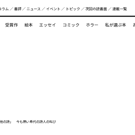
コラム
書評
ニュース
イベント
トピック
次回の読書⾯
連載一覧
好書好日
受賞作
絵本
エッセイ
コミック
ホラー
私が選ぶ本
？
えほん新定番
今めぐりたい児童文学の世界
図鑑の中の小宇宙
他の詩」 今も熱い希代の詩人の叫び