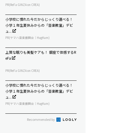
PR(ReFa GINZA on CREA)
小学校に慣れた今だからじっくり選べる！
小学１年生夏休みからの「音楽教室」デビ
ュ...
PR(ヤマハ音楽振興会｜HugKum)
上質な眠りも美髪ケアも！ 銀座で体感するR
eFa
PR(ReFa GINZA on CREA)
小学校に慣れた今だからじっくり選べる！
小学１年生夏休みからの「音楽教室」デビ
ュ...
PR(ヤマハ音楽振興会｜HugKum)
Recommended by