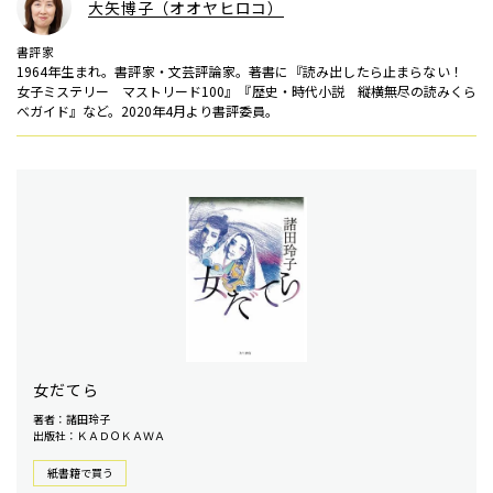
大矢博子（オオヤヒロコ）
書評家
1964年生まれ。書評家・文芸評論家。著書に『読み出したら止まらない！
女子ミステリー マストリード100』『歴史・時代小説 縦横無尽の読みくら
べガイド』など。2020年4月より書評委員。
女だてら
著者：諸田玲子
出版社：ＫＡＤＯＫＡＷＡ
紙書籍で買う