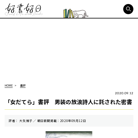
好書好日
HOME
書評
2020.09.12
「女だてら」書評 男装の放浪詩人に託された密書
評者： 大矢博子 ／ 朝⽇新聞掲載：2020年09月12日