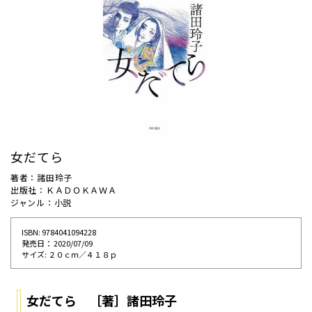
女だてら
著者：諸田玲子
出版社：ＫＡＤＯＫＡＷＡ
ジャンル：小説
ISBN: 9784041094228
発売⽇： 2020/07/09
サイズ: ２０ｃｍ／４１８ｐ
女だてら ［著］諸田玲子