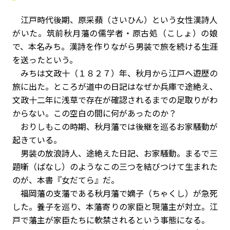
江戸時代後期、原采蘋（さいひん）という女性漢詩人
がいた。筑前秋月藩の儒学者・原古処（こしょ）の娘
で、本名みち。漢詩を作りながら男装で旅を続ける生涯
を送ったという。
みちは文政十（１８２７）年、秋月から江戸へ遊歴の
旅に出た。ところが道中の日記はなぜか兵庫で途絶え、
文政十二年に浅草で存在が確認されるまでの足取りがわ
からない。この空白の間に何があったのか？
おりしもこの時期、秋月藩では後継を巡るお家騒動が
起きている――。
男装の放浪詩人、途絶えた日記、お家騒動。まるで三
題噺（ばなし）のようなこの三つを結びつけて生まれた
のが、本書『女だてら』だ。
福岡藩の支藩である秋月藩で嫡子（ちゃくし）が急死
した。養子を巡り、本藩寄りの家臣と現藩主が対立。江
戸で藩主が家臣たちに軟禁されるという事態になる。