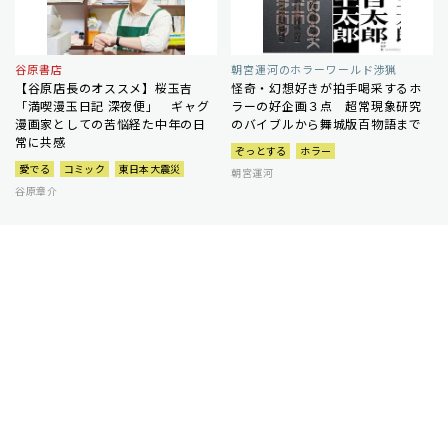
谷原書店
朝宮運河のホラーワールド渉猟
【谷原店長のオススメ】桜玉吉
怪奇・幻想好きが拍手喝采するホ
「満喫漫玉日記 深夜便」 ギャグ
ラーの好企画３点 超常現象研究
漫画家としての苦悩経た中年の日
のバイブルから舞城版百物語まで
常に共感
ぞっとする
ホラー
愛でる
コミック
東日本大震災
朝宮運河
谷原章介