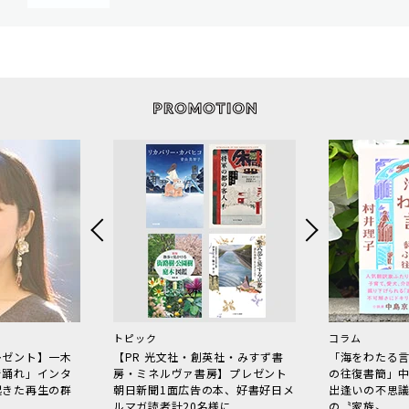
トピック
コラム
レゼント】一木
【PR 光文社・創英社・みすず書
「海をわたる
で踊れ」インタ
房・ミネルヴァ書房】プレゼント
の往復書簡」
起きた再生の群
朝日新聞1面広告の本、好書好日メ
出逢いの不思
ルマガ読者計20名様に
の〝家族〟