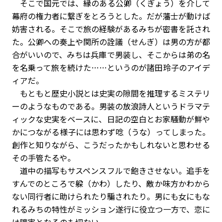
そこで国元では、縁のある公卿（くぎょう）を介して
幕府の権力者に繋ぎをとろうとした。だが藩士が動けば
妨害される。そこで旅の経験があるみちが密書を託され
た。公卿への奏上や関所の詮議（せんぎ）は男の方が都
合がいいので、みちは兵庫で男装し、そこからは弟の名
を名乗って旅を続けた……というのが諸田玲子のアイデ
ィアだ。
もともと歴史小説とは史実の隙間を推理するミステリ
ーのようなものである。男装の放浪詩人というドラマテ
ィックな史実をベースに、日記の空白とお家騒動が鮮や
かにつながる様子には思わず唸（うな）ってしまった。
創作と知りながら、こうだったかもしれないと思わせる
その手管たるや。
道中の描写もサスペンスフルで飽きさせない。追手を
すんでのところで躱（かわ）したり、敵か味方かわから
ない同行者に助けられたり騙されたり。男にも女にもな
れるみちの特性がミッション遂行に役立つ一方で、恋に