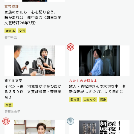
文芸時評
家族のかたち 心を配り合う、一
瞬があれば 都甲幸治〈朝日新聞
文芸時評26年7月〉
考える
文芸
都甲幸治
旅する文学
わたしの大切な本
イベント編 地域性が浮かびあが
歌人・青松輝さんの大切な本 斬
る３５０作 文芸評論家・斎藤美
新な表現 よむたび、より自由に
奈子
愛でる
コミック
短歌
文芸
斎藤美奈子