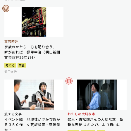
文芸時評
家族のかたち 心を配り合う、一
瞬があれば 都甲幸治〈朝日新聞
文芸時評26年7月〉
考える
文芸
都甲幸治
旅する文学
わたしの大切な本
イベント編 地域性が浮かびあが
歌人・青松輝さんの大切な本 斬
る３５０作 文芸評論家・斎藤美
新な表現 よむたび、より自由に
奈子