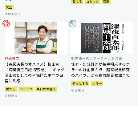
愛でる
コミック
短歌
文芸
斎藤美奈子
谷原書店
朝宮運河のホラーワールド渉猟
【谷原店長のオススメ】桜玉吉
怪奇・幻想好きが拍手喝采するホ
「満喫漫玉日記 深夜便」 ギャグ
ラーの好企画３点 超常現象研究
漫画家としての苦悩経た中年の日
のバイブルから舞城版百物語まで
常に共感
ぞっとする
ホラー
愛でる
コミック
東日本大震災
朝宮運河
谷原章介