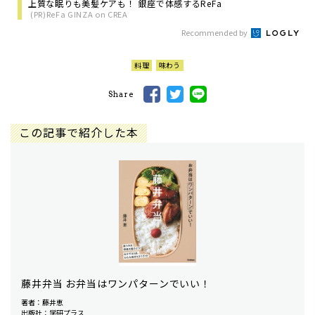
上質な眠りも美髪ケアも！ 銀座で体感するReFa
(PR)ReFa GINZA on CREA
Recommended by
料理
味わう
Share
この記事で紹介した本
藤井弁当 お弁当はワンパターンでいい！
著者：藤井恵
出版社：学研プラス