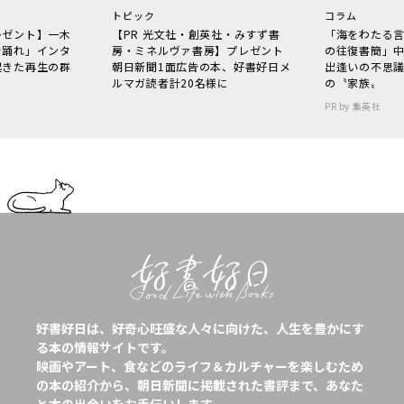
トピック
コラム
レゼント】一木
【PR 光文社・創英社・みすず書
「海をわたる
で踊れ」インタ
房・ミネルヴァ書房】プレゼント
の往復書簡」
起きた再生の群
朝日新聞1面広告の本、好書好日メ
出逢いの不思
ルマガ読者計20名様に
の〝家族〟
PR by 集英社
好書好日は、好奇心旺盛な人々に向けた、人生を豊かにす
る本の情報サイトです。
映画やアート、食などのライフ＆カルチャーを楽しむため
の本の紹介から、朝日新聞に掲載された書評まで、あなた