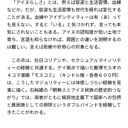
「アイヌらしさ」とは、例えば容姿と生活習慣、血縁
などか。だが、容姿も生活習慣も世代を経れば変化する
ことがある。血縁やアイデンティティーは有（あ）って
も見えない。すると「いる」と気づかれず、言っても本
気にされないこともある。アイヌの認知度が低い土地で
育ち、言語も知らなければ、周囲との違いを説明するの
は難しい。言えば拒絶や好奇心の対象となる。
この点は、在日コリアンや、セクシュアルマイノリテ
ィーの経験と共通する。ゲイ視点で描いた飯塚モスオの
４コマ漫画『モスコミ』（キンドル版・各巻６００円）
は、こうしたマジョリティーには体感しづらい経験を見
事に描く。石純姫の『朝鮮人とアイヌ民族の歴史的つな
がり』では、両者がともに植民地主義下で国家への包摂
と異民族としての排除というダブルバインドを経験して
きたことがわかる。