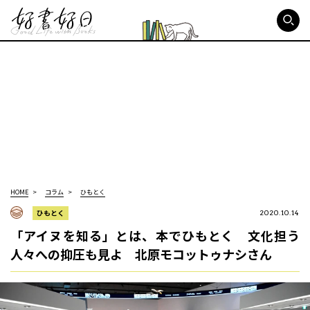
好書好日
HOME
コラム
ひもとく
ひもとく
2020.10.14
「アイヌを知る」とは、本でひもとく 文化担う
人々への抑圧も見よ 北原モコットゥナシさん