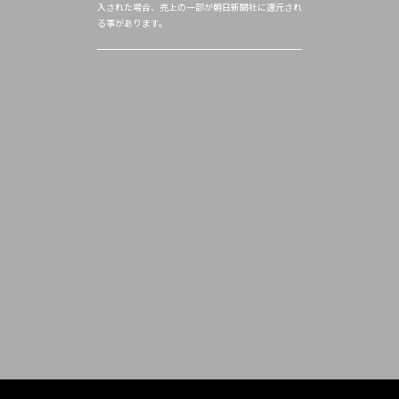
入された場合、売上の一部が朝日新聞社に還元され
る事があります。