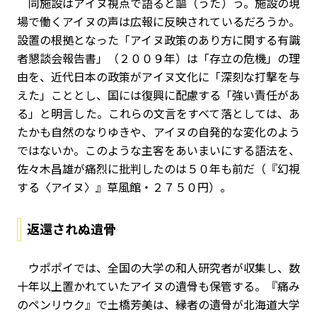
同施設はアイヌ視点で語ると謳（うた）う。施設の現
場で働くアイヌの声は広報に反映されているだろうか。
設置の根拠となった「アイヌ政策のあり方に関する有識
者懇談会報告書」（２００９年）は「存立の危機」の理
由を、近代日本の政策がアイヌ文化に「深刻な打撃を与
えた」こととし、国には復興に配慮する「強い責任があ
る」と明言した。これらの文言をすべて落としては、あ
たかも自然のなりゆきや、アイヌの自発的な変化のよう
ではないか。このような主客をあいまいにする語法を、
佐々木昌雄が痛烈に批判したのは５０年も前だ（『幻視
する〈アイヌ〉』草風館・２７５０円）。
返還されぬ遺骨
ウポポイでは、全国の大学の和人研究者が収集し、数
十年以上置かれていたアイヌの遺骨も保管する。『痛み
のペンリウク』で土橋芳美は、縁者の遺骨が北海道大学