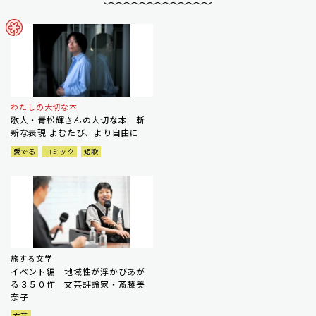
わたしの大切な本
歌人・青松輝さんの大切な本 斬
新な表現 よむたび、より自由に
愛でる
コミック
短歌
旅する文学
イベント編 地域性が浮かびあが
る３５０作 文芸評論家・斎藤美
奈子
文芸