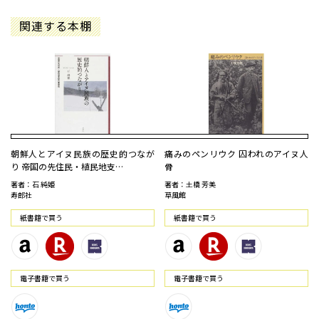
関連する本棚
朝鮮人とアイヌ民族の歴史的つなが
痛みのペンリウク 囚われのアイヌ人
り 帝国の先住民・植民地支…
骨
著者：石 純姫
著者：土橋 芳美
寿郎社
草風館
紙書籍で買う
紙書籍で買う
電⼦書籍で買う
電⼦書籍で買う