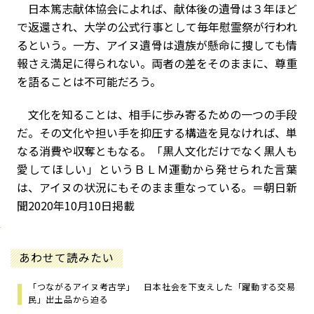
日本篤志献体協会によれば、献体後の遺骨は３年ほど
で返還され、大学の公式行事として毎年慰霊祭が行われ
るという。一方、アイヌ遺骨は遺族が懸命に捜しても情
報さえ満足に得られない。両者の差をそのままに、尊重
を語ることは不可能だろう。
文化を知ることは、相手に歩み寄るための一つの手段
だ。その文化や担い手を抑圧する構造を見なければ、単
なる消費や収奪ともなる。「黒人文化だけでなく黒人も
愛してほしい」というＢＬＭ運動から発せられた言葉
は、アイヌの状況にもそのまま重なっている。＝朝日新
聞2020年10月10日掲載
あわせて読みたい
「つながるアイヌ考古学」 日本社会を下支えした「躍動する交易
民」出土品から迫る