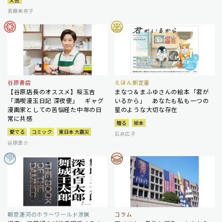
斎藤美奈子
谷原書店
えほん新定番
【谷原店長のオススメ】桜玉吉
まなつ＆まふゆさんの絵本「君が
「満喫漫玉日記 深夜便」 ギャグ
いるから」 あなたも私も一つの
漫画家としての苦悩経た中年の日
星のような大切な存在
常に共感
贈る
絵本
愛でる
コミック
東日本大震災
石井広子
谷原章介
朝宮運河のホラーワールド渉猟
コラム