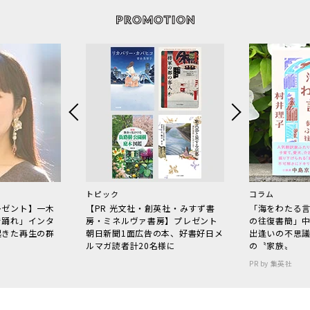
トピック
コラム
レゼント】一木
【PR 光文社・創英社・みすず書
「海をわたる
で踊れ」インタ
房・ミネルヴァ書房】プレゼント
の往復書簡」
起きた再生の群
朝日新聞1面広告の本、好書好日メ
出逢いの不思
ルマガ読者計20名様に
の〝家族〟
PR by 集英社