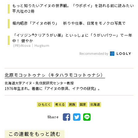
もっと知りたいアイヌの世界観。「ウポポイ」を訪れる前に読みたい
平凡社の2冊
堀内昭彦「アイヌの祈り」 祈りや仕事、日常をモノクロ写真で
「イソジン®クリアうがい薬」といっしょに「うがいパワー」で一年
中！ 健やか
(PR)iNova｜Hugkum
Recommended by
北原モコットゥナㇱ（キタハラモコットゥナシ）
北海道大学アイヌ・先住民研究センター教授
1976年生まれ。著書に『アイヌの祭具、イナウの研究』。
ひもとく
考える
民族
国家
北海道
Share
この連載をもっと読む