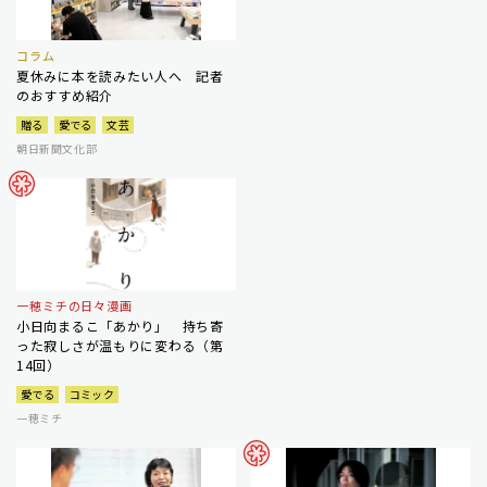
コラム
夏休みに本を読みたい人へ 記者
のおすすめ紹介
贈る
愛でる
文芸
朝日新聞文化部
一穂ミチの日々漫画
小日向まるこ「あかり」 持ち寄
った寂しさが温もりに変わる（第
14回）
愛でる
コミック
一穂ミチ