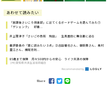
あわせて読みたい
「放課後さいころ倶楽部」に出てくるボードゲームを遊んでみた①
「ゲシェンク」 好書...
井上理津子「さいごの色街 飛田」 生真面目に舞台裏に迫る
書評委員の「夏に読みたい３点」③古田徹也さん、御厨貴さん、美村
里江さん、横尾忠則...
85歳まで保障 月々500円からの安心 ライフ共済の保障
(PR)愛知県共済生活協同組合
Recommended by
Share