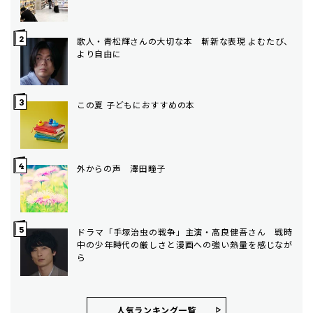
歌人・青松輝さんの大切な本 斬新な表現 よむたび、
より自由に
この夏 子どもにおすすめの本
外からの声 澤田瞳子
ドラマ「手塚治虫の戦争」主演・高良健吾さん 戦時
中の少年時代の厳しさと漫画への強い熱量を感じなが
ら
人気ランキング⼀覧