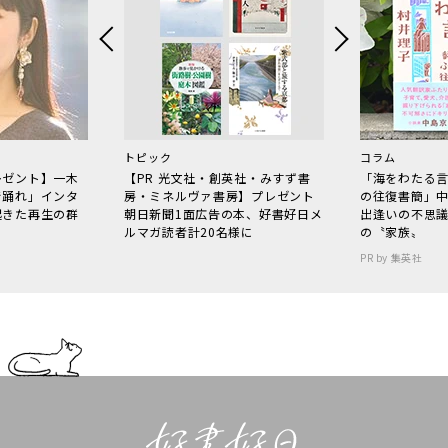
トピック
コラム
レゼント】一木
【PR 光文社・創英社・みすず書
「海をわたる
で踊れ」インタ
房・ミネルヴァ書房】プレゼント
の往復書簡」
起きた再生の群
朝日新聞1面広告の本、好書好日メ
出逢いの不思
ルマガ読者計20名様に
の〝家族〟
PR by 集英社