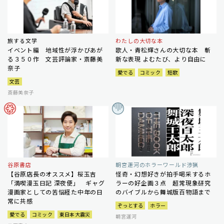
旅する文学
わたしの大切な本
イベント編 地域性が浮かびあが
歌人・青松輝さんの大切な本 斬
る３５０作 文芸評論家・斎藤美
新な表現 よむたび、より自由に
奈子
愛でる
コミック
短歌
文芸
斎藤美奈子
谷原書店
朝宮運河のホラーワールド渉猟
【谷原店長のオススメ】桜玉吉
怪奇・幻想好きが拍手喝采するホ
「満喫漫玉日記 深夜便」 ギャグ
ラーの好企画３点 超常現象研究
漫画家としての苦悩経た中年の日
のバイブルから舞城版百物語まで
常に共感
ぞっとする
ホラー
愛でる
コミック
東日本大震災
朝宮運河