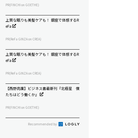
PR(FINCHI on GOETHE)
上質な眠りも美髪ケアも！ 銀座で体感するR
eFa
PR(ReFa GINZA on CREA)
上質な眠りも美髪ケアも！ 銀座で体感するR
eFa
PR(ReFa GINZA on CREA)
【西野亮廣】ビジネス書最新刊『北極星 僕
たちはどう働くか』
PR(FINCHI on GOETHE)
Recommended by