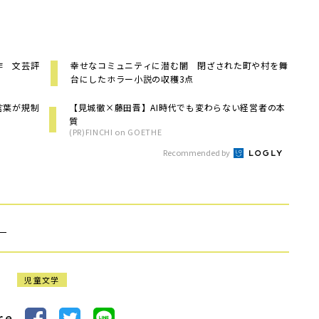
作 文芸評
幸せなコミュニティに潜む闇 閉ざされた町や村を舞
台にしたホラー小説の収穫3点
言葉が規制
【見城徹×藤田晋】AI時代でも変わらない経営者の本
質
(PR)FINCHI on GOETHE
Recommended by
）
児童文学
re