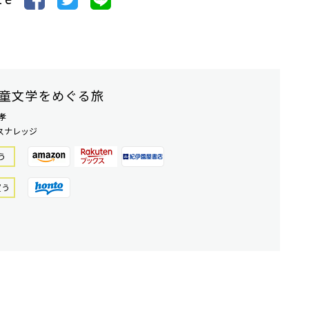
童文学をめぐる旅
孝
スナレッジ
う
買う