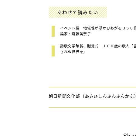
あわせて読みたい
イベント編 地域性が浮かびあがる３５０
論家・斎藤美奈子
詩歌文学館賞、贈賞式 １００歳の歌人「
されぬ世界を」
朝日新聞文化部（あさひしんぶんぶんかぶ
Sha