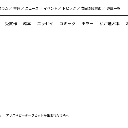
コラム
書評
ニュース
イベント
トピック
次回の読書⾯
連載一覧
好書好日
受賞作
絵本
エッセイ
コミック
ホラー
私が選ぶ本
？
えほん新定番
今めぐりたい児童文学の世界
図鑑の中の小宇宙
」 アリスやピーターラビットが生まれた場所へ