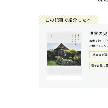
この記事で紹介した本
世界の児
著者：池田 正
出版社：エク
紙書籍で買
電⼦書籍で