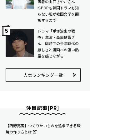
訳者の山口さやかさん
K-POPも韓国ドラマも知
らない私が韓国文学を翻
訳するまで
ドラマ「手塚治虫の戦
争」主演・高良健吾さ
ん 戦時中の少年時代の
厳しさと漫画への強い熱
量を感じながら
人気ランキング⼀覧
注目記事[PR]
【西野亮廣】つくりたいものを追求できる環
境の作り方とは