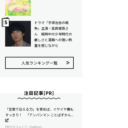
ドラマ「手塚治虫の戦
争」主演・高良健吾さ
ん 戦時中の少年時代の
厳しさと漫画への強い熱
量を感じながら
人気ランキング⼀覧
注目記事[PR]
「言葉で伝える力」を育めば、イヤイヤ期も
すっきり！ 「アンパンマン ことばずかん...
PR(セガフェイブ｜HugKum)