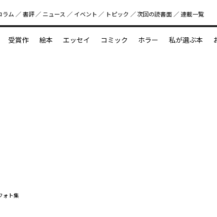
コラム
書評
ニュース
イベント
トピック
次回の読書⾯
連載一覧
好書好日
受賞作
絵本
エッセイ
コミック
ホラー
私が選ぶ本
？
えほん新定番
今めぐりたい児童文学の世界
図鑑の中の小宇宙
フォト集