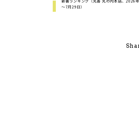
新書ランキング（丸善 丸の内本店、2026年
～7月29日）
Sha