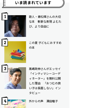
いま読まれています
歌人・青松輝さんの大切
な本 斬新な表現 よむた
び、より自由に
この夏 子どもにおすすめ
の本
髙嶋政伸さんがエッセイ
「インティマシーコーデ
ィネーター」を無料公開
した理由 「おつむの良
い子は長居しない」イン
タビュー
外からの声 澤田瞳子