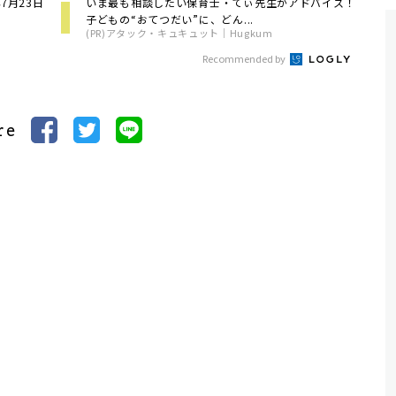
7月23日
いま最も相談したい保育士・てぃ先生がアドバイス！
子どもの“おてつだい”に、どん...
(PR)アタック・キュキュット｜Hugkum
Recommended by
re