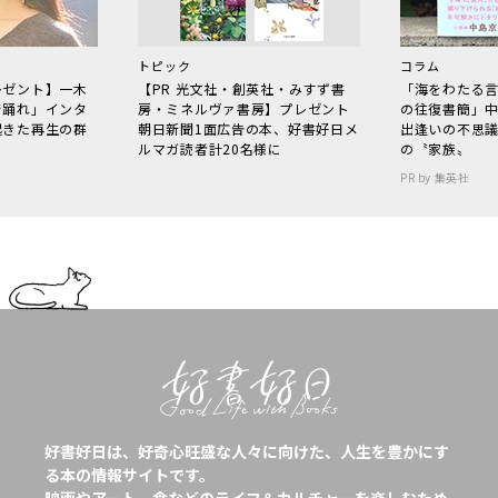
トピック
コラム
レゼント】一木
【PR 光文社・創英社・みすず書
「海をわたる
で踊れ」インタ
房・ミネルヴァ書房】プレゼント
の往復書簡」
起きた再生の群
朝日新聞1面広告の本、好書好日メ
出逢いの不思
ルマガ読者計20名様に
の〝家族〟
PR by 集英社
好書好日は、好奇心旺盛な人々に向けた、人生を豊かにす
る本の情報サイトです。