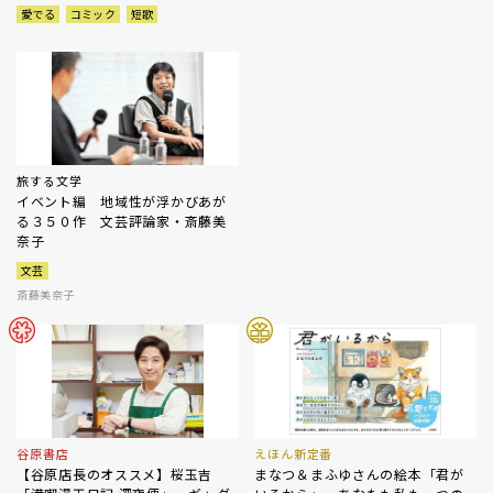
愛でる
コミック
短歌
旅する文学
イベント編 地域性が浮かびあが
る３５０作 文芸評論家・斎藤美
奈子
文芸
斎藤美奈子
谷原書店
えほん新定番
【谷原店長のオススメ】桜玉吉
まなつ＆まふゆさんの絵本「君が