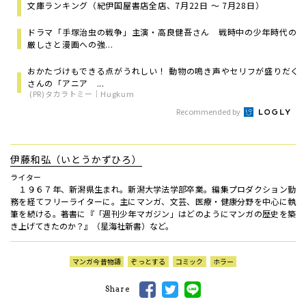
文庫ランキング（紀伊国屋書店全店、7月22日 ～ 7月28日）
ドラマ「手塚治虫の戦争」主演・高良健吾さん 戦時中の少年時代の
厳しさと漫画への強...
おかたづけもできる点がうれしい！ 動物の鳴き声やセリフが盛りだく
さんの「アニア ...
(PR)タカラトミー｜Hugkum
Recommended by
伊藤和弘（いとうかずひろ）
ライター
１９６７年、新潟県生まれ。新潟大学法学部卒業。編集プロダクション勤
務を経てフリーライターに。主にマンガ、文芸、医療・健康分野を中心に執
筆を続ける。著書に『「週刊少年マガジン」はどのようにマンガの歴史を築
き上げてきたのか？』（星海社新書）など。
マンガ今昔物語
ぞっとする
コミック
ホラー
Share