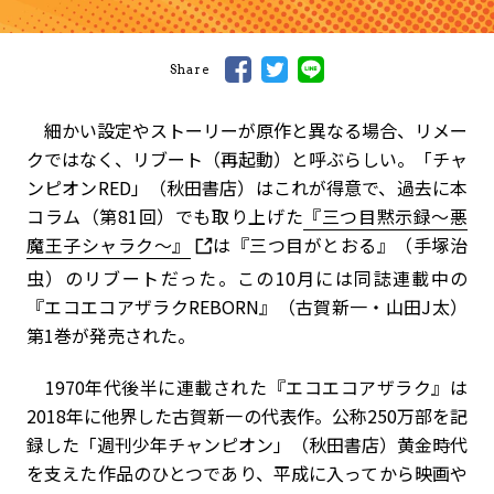
Share
細かい設定やストーリーが原作と異なる場合、リメー
クではなく、リブート（再起動）と呼ぶらしい。「チャ
ンピオンRED」（秋田書店）はこれが得意で、過去に本
コラム（第81回）でも取り上げた
『三つ目黙示録～悪
魔王子シャラク～』
は『三つ目がとおる』（手塚治
虫）のリブートだった。この10月には同誌連載中の
『エコエコアザラクREBORN』（古賀新一・山田J太）
第1巻が発売された。
1970年代後半に連載された『エコエコアザラク』は
2018年に他界した古賀新一の代表作。公称250万部を記
録した「週刊少年チャンピオン」（秋田書店）黄金時代
を支えた作品のひとつであり、平成に入ってから映画や