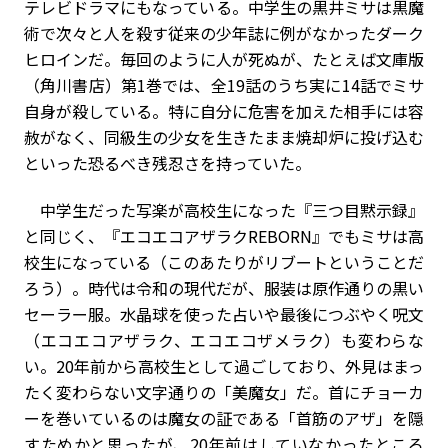
テレビドラマにもなっている。中学生の黒井ミサは黒魔
術で次々と人を殺す従来の少年誌に例がなかったダーク
ヒロインだ。毎回のように人が死ぬが、たとえば文庫版
（角川書店）第1巻では、全19話のうち実に14話でミサ
自身が殺している。特に自分に危害を加えた相手には容
赦がなく、同級生の少女を生きたまま焼却炉に投げ込む
といった恐るべき残忍さを持っていた。
中学生だった写楽が高校生になった『三つ目黙示録』
と同じく、『エコエコアザラクREBORN』でもミサは高
校生になっている（このあたりがリブートということだ
ろう）。時代は令和の現代だが、服装は原作通りの黒い
セーラー服。水晶球を使った占いや最後につぶやく呪文
（エコエコアザラク、エコエコザメラク）も変わらな
い。20年前から高校生として過ごしており、外見はまっ
たく変わらない文字通りの「美魔女」だ。首にチョーカ
ーを巻いているのは魔女の証である「首筋のアザ」を隠
すためかと思ったが、20年前はしていなかったところ