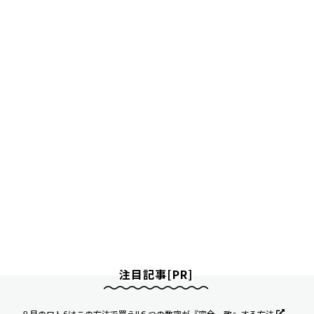
注目記事[PR]
８月のロト6はこの方法で買え!!６つの数字が『完全一致』する方法