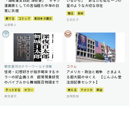
「満喫漫玉日記 深夜便」 ギャグ
いるから」 あなたも私も一つの
漫画家としての苦悩経た中年の日
星のような大切な存在
常に共感
贈る
絵本
愛でる
コミック
東日本大震災
石井広子
谷原章介
朝宮運河のホラーワールド渉猟
コラム
怪奇・幻想好きが拍手喝采するホ
アメリカ・政治と戦争 さまよえ
ラーの好企画３点 超常現象研究
る超大国のゆくえ 【じんぶん堂
のバイブルから舞城版百物語まで
注目記事セレクト】
ぞっとする
ホラー
考える
アメリカ
政治
朝宮運河
加賀直樹