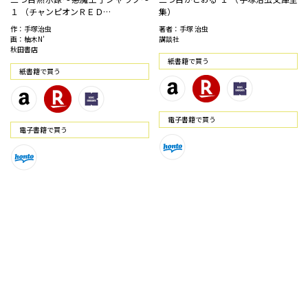
１ （チャンピオンＲＥＤ…
集）
作：手塚治虫
著者：手塚 治虫
画：柚木N’
講談社
秋田書店
紙書籍で買う
紙書籍で買う
電⼦書籍で買う
電⼦書籍で買う