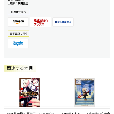
出版社：秋田書店
紙書籍で買う
電⼦書籍で買う
関連する本棚
三つ目黙示録〜悪魔王子シャラク〜
三つ目がとおる １ （手塚治虫文庫全