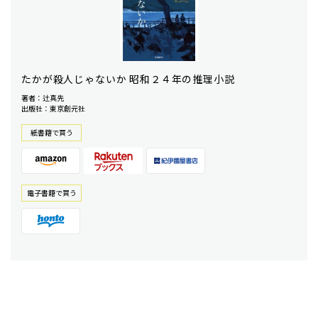
たかが殺人じゃないか 昭和２４年の推理小説
著者：辻真先
出版社：東京創元社
紙書籍で買う
電⼦書籍で買う