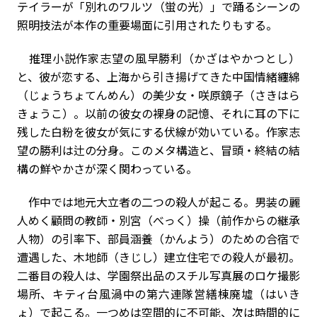
テイラーが「別れのワルツ（蛍の光）」で踊るシーンの
照明技法が本作の重要場面に引用されたりもする。
推理小説作家志望の風早勝利（かざはやかつとし）
と、彼が恋する、上海から引き揚げてきた中国情緒纏綿
（じょうちょてんめん）の美少女・咲原鏡子（さきはら
きょうこ）。以前の彼女の裸身の記憶、それに耳の下に
残した白粉を彼女が気にする伏線が効いている。作家志
望の勝利は辻の分身。このメタ構造と、冒頭・終結の結
構の鮮やかさが深く関わっている。
作中では地元大立者の二つの殺人が起こる。男装の麗
人めく顧問の教師・別宮（べっく）操（前作からの継承
人物）の引率下、部員涵養（かんよう）のための合宿で
遭遇した、木地師（きじし）建立住宅での殺人が最初。
二番目の殺人は、学園祭出品のスチル写真展のロケ撮影
場所、キティ台風渦中の第六連隊営繕棟廃墟（はいき
ょ）で起こる。一つめは空間的に不可能、次は時間的に