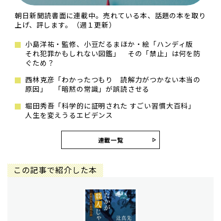
朝日新聞読書面に連載中。売れている本、話題の本を取り
上げ、評します。（週１更新）
小島洋祐・監修、小豆だるまほか・絵「ハンディ版
それ犯罪かもしれない図鑑」 その「禁止」は何を防
ぐため？
西林克彦「わかったつもり 読解力がつかない本当の
原因」 「暗黙の常識」が誤読させる
堀田秀吾「科学的に証明された すごい習慣大百科」
人生を変えうるエビデンス
連載一覧
この記事で紹介した本