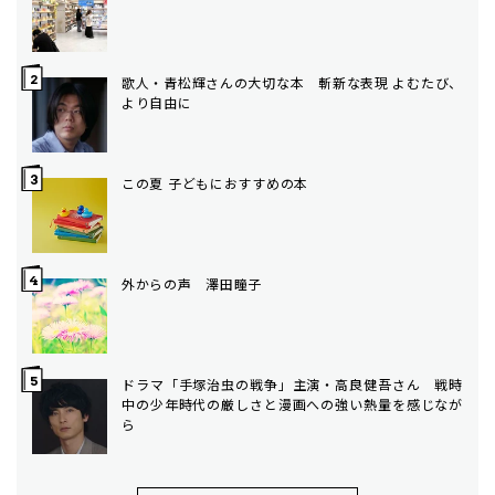
歌人・青松輝さんの大切な本 斬新な表現 よむたび、
より自由に
この夏 子どもにおすすめの本
外からの声 澤田瞳子
ドラマ「手塚治虫の戦争」主演・高良健吾さん 戦時
中の少年時代の厳しさと漫画への強い熱量を感じなが
ら