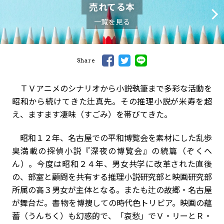
売れてる本
一覧を見る
Share
ＴＶアニメのシナリオから小説執筆まで多彩な活動を
昭和から続けてきた辻真先。その推理小説が米寿を超
え、ますます凄味（すごみ）を帯びてきた。
昭和１２年、名古屋での平和博覧会を素材にした乱歩
臭満載の探偵小説『深夜の博覧会』の続篇（ぞくへ
ん）。今度は昭和２４年、男女共学に改革された直後
の、部室と顧問を共有する推理小説研究部と映画研究部
所属の高３男女が主体となる。またも辻の故郷・名古屋
が舞台だ。書物を博捜しての時代色トリビア。映画の蘊
蓄（うんちく）も幻惑的で、「哀愁」でＶ・リーとＲ・