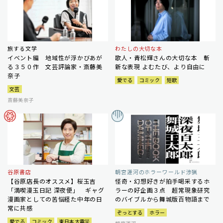
旅する文学
わたしの大切な本
イベント編 地域性が浮かびあが
歌人・青松輝さんの大切な本 斬
る３５０作 文芸評論家・斎藤美
新な表現 よむたび、より自由に
奈子
愛でる
コミック
短歌
文芸
斎藤美奈子
谷原書店
朝宮運河のホラーワールド渉猟
【谷原店長のオススメ】桜玉吉
怪奇・幻想好きが拍手喝采するホ
「満喫漫玉日記 深夜便」 ギャグ
ラーの好企画３点 超常現象研究
漫画家としての苦悩経た中年の日
のバイブルから舞城版百物語まで
常に共感
ぞっとする
ホラー
愛でる
コミック
東日本大震災