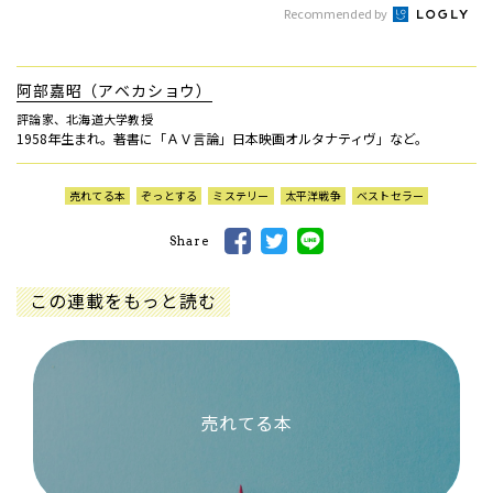
Recommended by
阿部嘉昭（アベカショウ）
評論家、北海道大学教授
1958年生まれ。著書に「ＡＶ言論」日本映画オルタナティヴ」など。
売れてる本
ぞっとする
ミステリー
太平洋戦争
ベストセラー
Share
この連載をもっと読む
売れてる本