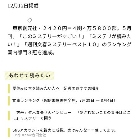
12月12日掲載
◇
東京創元社・２４２０円＝４刷４万５８００部。５月
刊。「このミステリーがすごい！」「ミステリが読みた
い！」「週刊文春ミステリーベスト１０」のランキング
国内部門３冠を達成。
あわせて読みたい
夏休みに本を読みたい人へ 記者のおすすめ紹介
文庫ランキング（紀伊国屋書店全店、7月29日 ～ 8月4日）
「方舟」夕木春央さんインビュー 「愛されないことの責任はどこ
に」ミステリーで問う
SNSアカウントを着実に成長。実はみんなココ使ってます。
(PR)Dreaw合同会社