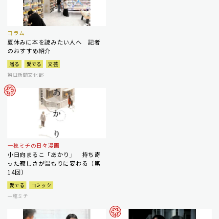
コラム
夏休みに本を読みたい人へ 記者
のおすすめ紹介
贈る
愛でる
文芸
朝日新聞文化部
一穂ミチの日々漫画
小日向まるこ「あかり」 持ち寄
った寂しさが温もりに変わる（第
14回）
愛でる
コミック
一穂ミチ