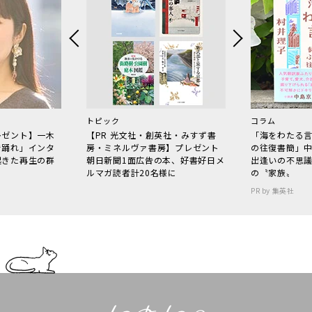
トピック
コラム
レゼント】一木
【PR 光文社・創英社・みすず書
「海をわたる
で踊れ」インタ
房・ミネルヴァ書房】プレゼント
の往復書簡」
起きた再生の群
朝日新聞1面広告の本、好書好日メ
出逢いの不思
ルマガ読者計20名様に
の〝家族〟
PR by 集英社