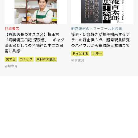
谷原書店
朝宮運河のホラーワールド渉猟
【谷原店長のオススメ】桜玉吉
怪奇・幻想好きが拍手喝采するホ
「満喫漫玉日記 深夜便」 ギャグ
ラーの好企画３点 超常現象研究
漫画家としての苦悩経た中年の日
のバイブルから舞城版百物語まで
常に共感
ぞっとする
ホラー
愛でる
コミック
東日本大震災
朝宮運河
谷原章介