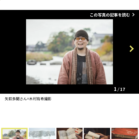
この写真の記事を読む
Previous
Next
1
17
矢萩多聞さん=木村有希撮影