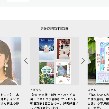
トピック
コラム
レゼント】一木
【PR 光文社・創英社・みすず書
「海をわたる
で踊れ」インタ
房・ミネルヴァ書房】プレゼント
の往復書簡」
起きた再生の群
朝日新聞1面広告の本、好書好日メ
出逢いの不思
ルマガ読者計20名様に
の〝家族〟