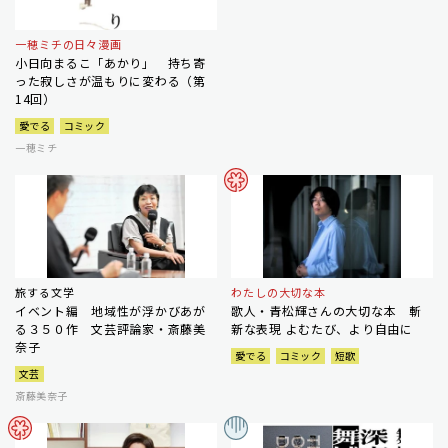
一穂ミチの日々漫画
小日向まるこ「あかり」 持ち寄
った寂しさが温もりに変わる（第
14回）
愛でる
コミック
一穂ミチ
旅する文学
わたしの大切な本
イベント編 地域性が浮かびあが
歌人・青松輝さんの大切な本 斬
る３５０作 文芸評論家・斎藤美
新な表現 よむたび、より自由に
奈子
愛でる
コミック
短歌
文芸
斎藤美奈子