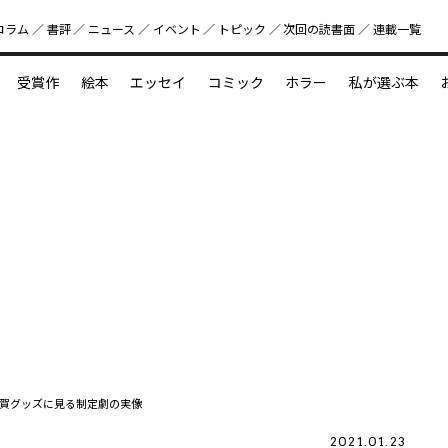
コラム
書評
ニュース
イベント
トピック
次回の読書⾯
連載一覧
好書好日
受賞作
絵本
エッセイ
コミック
ホラー
私が選ぶ本
？
えほん新定番
今めぐりたい児童文学の世界
図鑑の中の小宇宙
賀グッズに見る制定劇の実像
2021.01.23