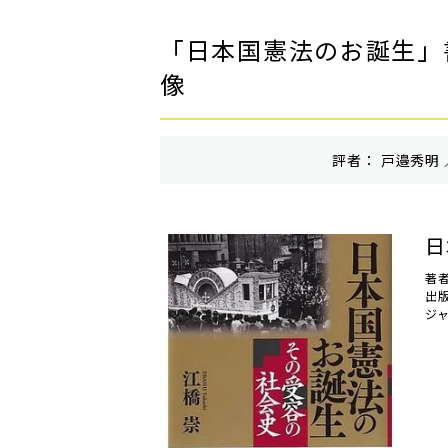
「日本国憲法のお誕生」
像
評者： 戸邉秀明 
日
著
出
ジ