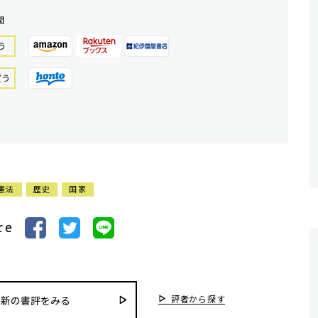
閣
う
買う
憲法
歴史
国家
re
評者から探す
最新の書評をみる