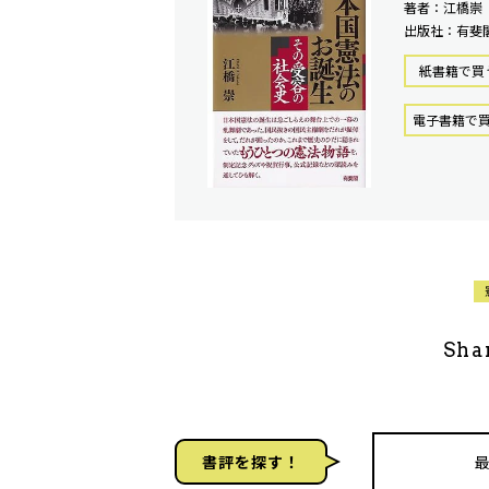
著者：江橋崇
出版社：有斐
紙書籍で買
電⼦書籍で
Sha
書評を探す！