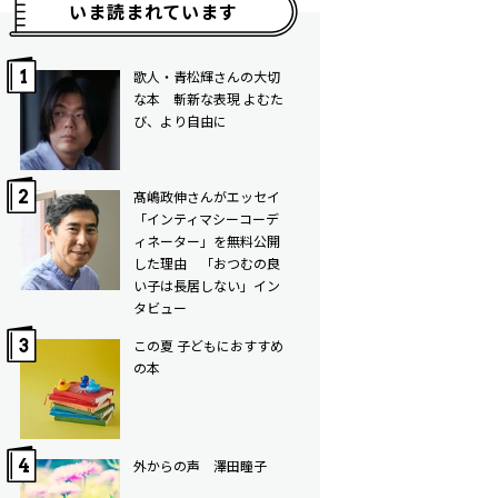
いま読まれています
歌人・青松輝さんの大切
な本 斬新な表現 よむた
び、より自由に
髙嶋政伸さんがエッセイ
「インティマシーコーデ
ィネーター」を無料公開
した理由 「おつむの良
い子は長居しない」イン
タビュー
この夏 子どもにおすすめ
の本
外からの声 澤田瞳子