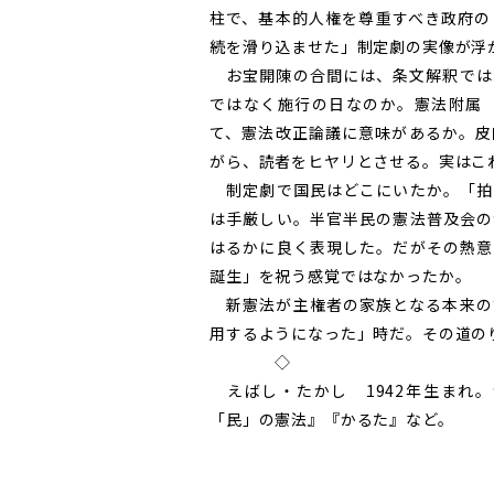
柱で、基本的人権を尊重すべき政府の
続を滑り込ませた」制定劇の実像が浮
お宝開陳の合間には、条文解釈では
ではなく施行の日なのか。憲法附属
て、憲法改正論議に意味があるか。皮
がら、読者をヒヤリとさせる。実はこ
制定劇で国民はどこにいたか。「拍
は手厳しい。半官半民の憲法普及会の
はるかに良く表現した。だがその熱意
誕生」を祝う感覚ではなかったか。
新憲法が主権者の家族となる本来の
用するようになった」時だ。その道の
◇
えばし・たかし 1942年生まれ
「民」の憲法』『かるた』など。