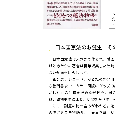
I
発
サ
日本国憲法のお誕生 そ
日本国憲法は大急ぎで作られ、賛否
けとめたか。著者は長年収集した当時
ない側面を照らし出す。
紙芝居、レコード、かるたの啓発用
ら教科書まで、カラー図版のグッズの
かし）」の性格を薄めた銀杯や、国
は、占領軍の強圧と、変化を呑（の）
ここで副題の持つ含みがわかる。物
の浅さをこそ物語る。「天皇を戴（い