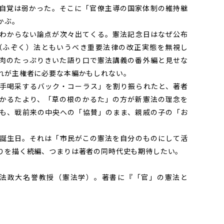
自覚は弱かった。そこに「官僚主導の国家体制の維持継
かぶ。
わからない論点が次々出てくる。憲法記念日はなぜ公布
（ふぞく）法ともいうべき重要法律の改正実態を無視し
肉のたっぷりきいた語り口で憲法講義の番外編と見せな
れが主権者に必要な本編かもしれない。
手喝采するバック・コーラス」を割り振られたと、著者
かるたより、「草の根のかるた」の方が新憲法の理念を
も、戦前来の中央への「協賛」のまま、親戚の子の「お
誕生日。それは「市民がこの憲法を自分のものにして活
りを描く続編、つまりは著者の同時代史も期待したい。
。法政大名誉教授（憲法学）。著書に『「官」の憲法と