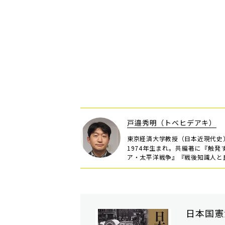
戸邉秀明（トベヒデアキ）
東京経済大学教授（日本近現代史
1974年生まれ。共編著に『触
ア・太平洋戦争』『戦後知識人と民
日本国憲