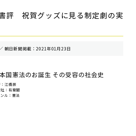
書評 祝賀グッズに見る制定劇の実
／ 朝⽇新聞掲載：2021年01月23日
本国憲法のお誕生 その受容の社会史
者：江橋崇
版社：有斐閣
ャンル：憲法