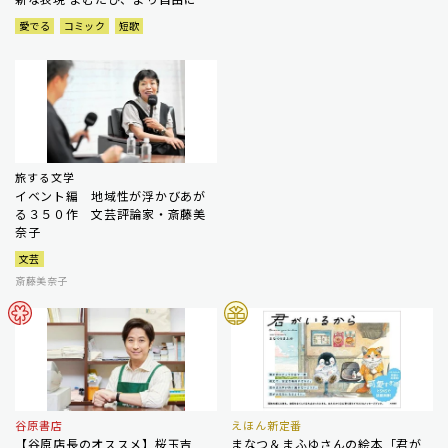
愛でる
コミック
短歌
旅する文学
イベント編 地域性が浮かびあが
る３５０作 文芸評論家・斎藤美
奈子
文芸
斎藤美奈子
谷原書店
えほん新定番
【谷原店長のオススメ】桜玉吉
まなつ＆まふゆさんの絵本「君が