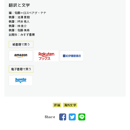
翻訳と文学
編：佐藤＝ロスベアグ・ナナ
執筆：池澤 夏樹
執筆：坪井 秀人
執筆：林 圭介
執筆：佐藤 美希
出版社：みすず書房
紙書籍で買う
電⼦書籍で買う
評論
海外文学
Share