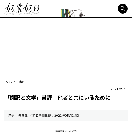
好書好日
HOME
書評
2021.05.15
「翻訳と文学」書評 他者と共にいるために
評者： 温又柔 ／ 朝⽇新聞掲載：2021年05月15日