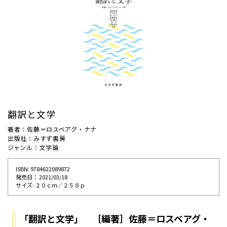
翻訳と文学
著者：佐藤＝ロスベアグ・ナナ
出版社：みすず書房
ジャンル：文学論
ISBN: 9784622089872
発売⽇： 2021/03/18
サイズ: ２０ｃｍ／２５８ｐ
「翻訳と文学」 ［編著］佐藤＝ロスベアグ・