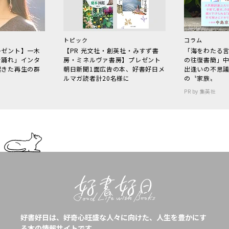
トピック
コラム
レゼント】一木
【PR 光文社・創英社・みすず書
「海をわたる
で踊れ」インタ
房・ミネルヴァ書房】プレゼント
の往復書簡」
起きた再生の群
朝日新聞1面広告の本、好書好日メ
出逢いの不思
ルマガ読者計20名様に
の〝家族〟
PR by 集英社
好書好日は、好奇心旺盛な人々に向けた、人生を豊かにす
る本の情報サイトです。