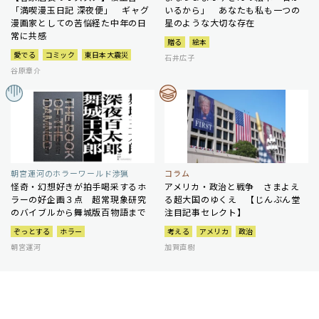
「満喫漫玉日記 深夜便」 ギャグ
いるから」 あなたも私も一つの
漫画家としての苦悩経た中年の日
星のような大切な存在
常に共感
贈る
絵本
愛でる
コミック
東日本大震災
石井広子
谷原章介
朝宮運河のホラーワールド渉猟
コラム
怪奇・幻想好きが拍手喝采するホ
アメリカ・政治と戦争 さまよえ
ラーの好企画３点 超常現象研究
る超大国のゆくえ 【じんぶん堂
のバイブルから舞城版百物語まで
注目記事セレクト】
ぞっとする
ホラー
考える
アメリカ
政治
朝宮運河
加賀直樹