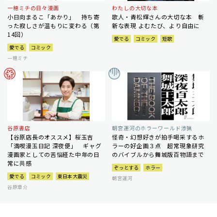
一穂ミチの日々漫画
わたしの大切な本
小日向まるこ「あかり」 持ち寄
歌人・青松輝さんの大切な本 斬
った寂しさが温もりに変わる（第
新な表現 よむたび、より自由に
14回）
愛でる
コミック
短歌
愛でる
コミック
一穂ミチ
谷原書店
朝宮運河のホラーワールド渉猟
【谷原店長のオススメ】桜玉吉
怪奇・幻想好きが拍手喝采するホ
「満喫漫玉日記 深夜便」 ギャグ
ラーの好企画３点 超常現象研究
漫画家としての苦悩経た中年の日
のバイブルから舞城版百物語まで
常に共感
ぞっとする
ホラー
愛でる
コミック
東日本大震災
朝宮運河
谷原章介