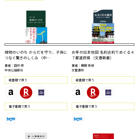
植物のいのち からだを守り、子孫に
お寺の日本地図 名刹古刹でめぐる４
つなぐ驚きのしくみ （中…
７都道府県 （文春新書）
著者：田中 修
著者：鵜飼 秀徳
中央公論新社
文藝春秋
紙書籍で買う
紙書籍で買う
電⼦書籍で買う
電⼦書籍で買う