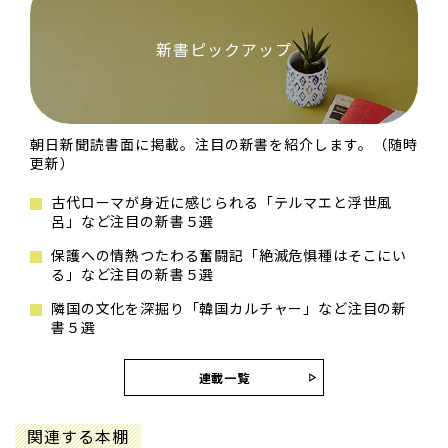
新書ピックアップ
朝日新聞読書面に掲載。注目の新書を紹介します。（随時
更新）
古代ローマが身近に感じられる「テルマエと浮世風
呂」など注目の新書５選
保護への情熱つたわる奮闘記「絶滅危惧種はそこにい
る」など注目の新書５選
隣国の文化を深掘り「韓国カルチャー」など注目の新
書５選
連載一覧
関連する本棚