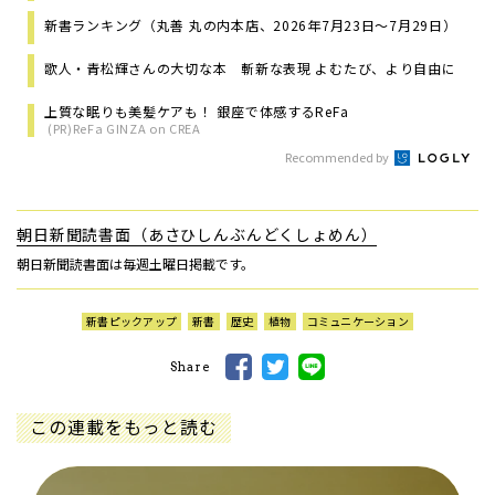
新書ランキング（丸善 丸の内本店、2026年7月23日～7月29日）
歌人・青松輝さんの大切な本 斬新な表現 よむたび、より自由に
上質な眠りも美髪ケアも！ 銀座で体感するReFa
(PR)ReFa GINZA on CREA
Recommended by
朝日新聞読書面（あさひしんぶんどくしょめん）
朝日新聞読書面は毎週土曜日掲載です。
新書ピックアップ
新書
歴史
植物
コミュニケーション
Share
この連載をもっと読む