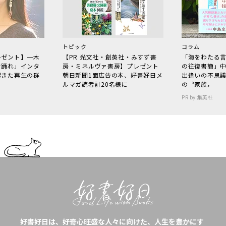
トピック
コラム
レゼント】一木
【PR 光文社・創英社・みすず書
「海をわたる
で踊れ」インタ
房・ミネルヴァ書房】プレゼント
の往復書簡」
起きた再生の群
朝日新聞1面広告の本、好書好日メ
出逢いの不思
ルマガ読者計20名様に
の〝家族〟
PR by 集英社
好書好日は、好奇心旺盛な人々に向けた、人生を豊かにす