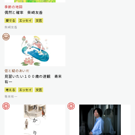
季節の地図
偶然と確率 柴崎友香
愛でる
エッセイ
文芸
柴崎友香
信と疑のあいだ
見習いたい１００歳の達観 青来
有一
考える
エッセイ
文芸
青来有一