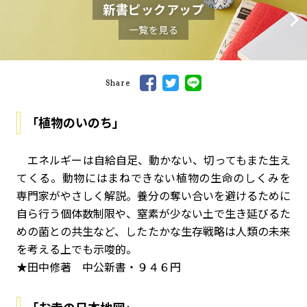
新書ピックアップ
一覧を見る
Share
「植物のいのち」
エネルギーは自給自足、動かない、切ってもまた生え
てくる。動物にはまねできない植物の生命のしくみを
専門家がやさしく解説。養分の奪い合いを避けるために
自ら行う個体数制限や、窒素が少ない土で生き延びるた
めの菌との共生など、したたかな生存戦略は人類の未来
を考える上でも示唆的。
★田中修著 中公新書・９４６円