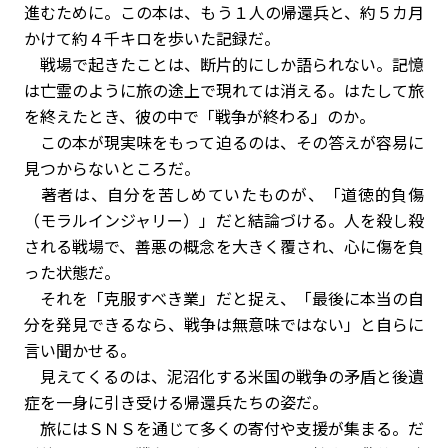
進むために。この本は、もう１人の帰還兵と、約５カ月
かけて約４千キロを歩いた記録だ。
戦場で起きたことは、断片的にしか語られない。記憶
は亡霊のように旅の途上で現れては消える。はたして旅
を終えたとき、彼の中で「戦争が終わる」のか。
この本が現実味をもって迫るのは、その答えが容易に
見つからないところだ。
著者は、自分を苦しめていたものが、「道徳的負傷
（モラルインジャリー）」だと結論づける。人を殺し殺
される戦場で、善悪の概念を大きく覆され、心に傷を負
った状態だ。
それを「克服すべき業」だと捉え、「最後に本当の自
分を発見できるなら、戦争は無意味ではない」と自らに
言い聞かせる。
見えてくるのは、泥沼化する米国の戦争の矛盾と後遺
症を一身に引き受ける帰還兵たちの姿だ。
旅にはＳＮＳを通じて多くの寄付や支援が集まる。だ