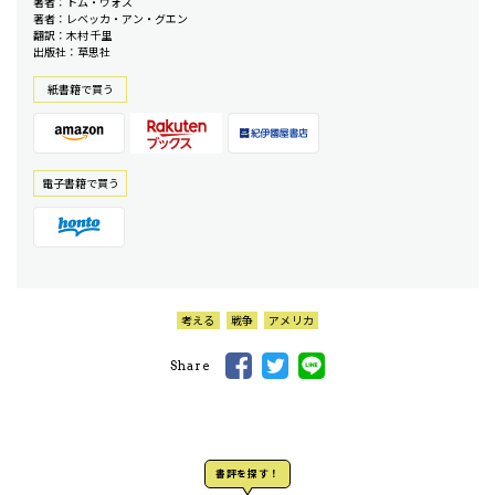
著者：トム・ヴォス
著者：レベッカ・アン・グエン
翻訳：木村 千里
出版社：草思社
紙書籍で買う
電⼦書籍で買う
考える
戦争
アメリカ
Share
書評を探す！