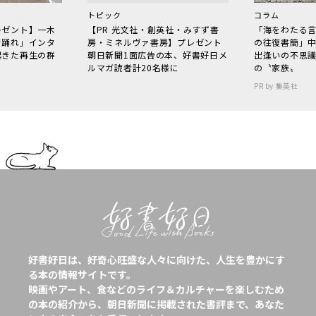
トピック
コラム
レゼント】一木
【PR 光文社・創英社・みすず書
「海をわたる
で踊れ」インタ
房・ミネルヴァ書房】プレゼント
の往復書簡」
起きた再生の群
朝日新聞1面広告の本、好書好日メ
出逢いの不思
ルマガ読者計20名様に
の〝家族〟
PR by 集英社
好書好日は、好奇心旺盛な人々に向けた、人生を豊かにす
る本の情報サイトです。
映画やアート、食などのライフ＆カルチャーを楽しむため
の本の紹介から、朝日新聞に掲載された書評まで、あなた