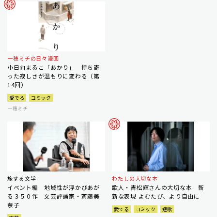
一穂ミチの日々漫画
小日向まるこ「あかり」 持ち寄
った寂しさが温もりに変わる（第
14回）
愛でる
コミック
一穂ミチ
旅する文学
わたしの大切な本
イベント編 地域性が浮かびあが
歌人・青松輝さんの大切な本 斬
る３５０作 文芸評論家・斎藤美
新な表現 よむたび、より自由に
奈子
愛でる
コミック
短歌