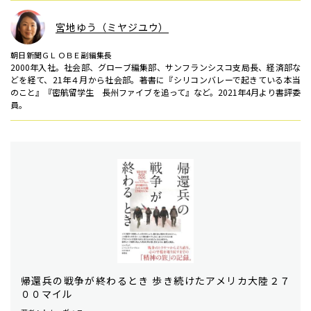
宮地ゆう（ミヤジユウ）
朝日新聞ＧＬＯＢＥ副編集長
2000年入社。社会部、グローブ編集部、サンフランシスコ支局長、経済部な
どを経て、21年４月から社会部。著書に『シリコンバレーで起きている本当
のこと』『密航留学生 長州ファイブを追って』など。2021年4月より書評委
員。
帰還兵の戦争が終わるとき 歩き続けたアメリカ大陸２７
００マイル