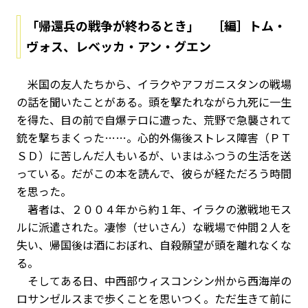
「帰還兵の戦争が終わるとき」 ［編］トム・
ヴォス、レベッカ・アン・グエン
米国の友人たちから、イラクやアフガニスタンの戦場
の話を聞いたことがある。頭を撃たれながら九死に一生
を得た、目の前で自爆テロに遭った、荒野で急襲されて
銃を撃ちまくった……。心的外傷後ストレス障害（ＰＴ
ＳＤ）に苦しんだ人もいるが、いまはふつうの生活を送
っている。だがこの本を読んで、彼らが経ただろう時間
を思った。
著者は、２００４年から約１年、イラクの激戦地モス
ルに派遣された。凄惨（せいさん）な戦場で仲間２人を
失い、帰国後は酒におぼれ、自殺願望が頭を離れなくな
る。
そしてある日、中西部ウィスコンシン州から西海岸の
ロサンゼルスまで歩くことを思いつく。ただ生きて前に