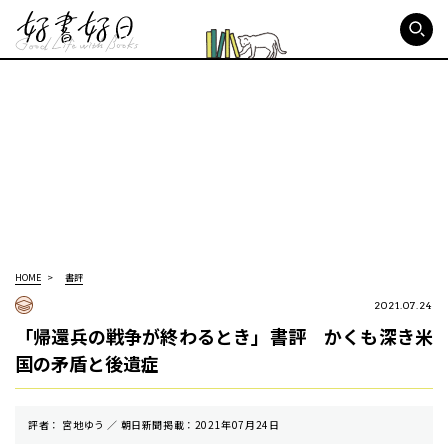
好書好日
HOME
書評
2021.07.24
「帰還兵の戦争が終わるとき」書評 かくも深き米
国の矛盾と後遺症
評者： 宮地ゆう ／ 朝⽇新聞掲載：2021年07月24日