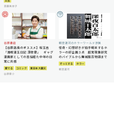
文芸
斎藤美奈子
谷原書店
朝宮運河のホラーワールド渉猟
【谷原店長のオススメ】桜玉吉
怪奇・幻想好きが拍手喝采するホ
「満喫漫玉日記 深夜便」 ギャグ
ラーの好企画３点 超常現象研究
漫画家としての苦悩経た中年の日
のバイブルから舞城版百物語まで
常に共感
ぞっとする
ホラー
愛でる
コミック
東日本大震災
朝宮運河
谷原章介